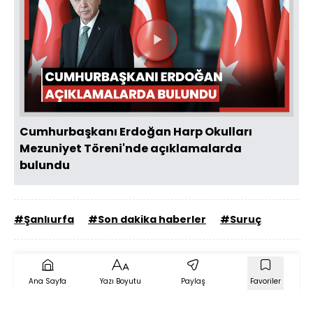
Videoyu
Oynat
Cumhurbaşkanı Erdoğan Harp Okulları
Mezuniyet Töreni'nde açıklamalarda
bulundu
#Şanlıurfa
#Son dakika haberler
#Suruç
Ana Sayfa
Yazı Boyutu
Paylaş
Favoriler