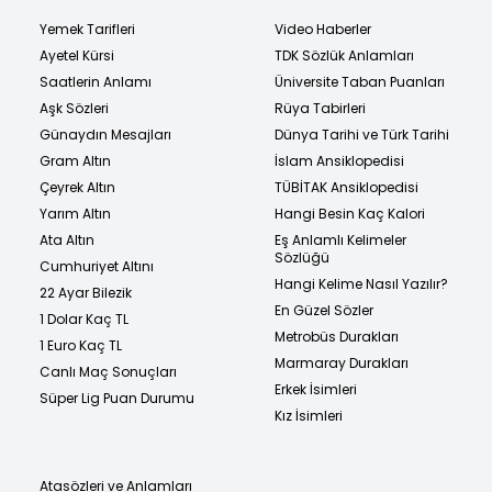
Yemek Tarifleri
Video Haberler
Ayetel Kürsi
TDK Sözlük Anlamları
Saatlerin Anlamı
Üniversite Taban Puanları
Aşk Sözleri
Rüya Tabirleri
Günaydın Mesajları
Dünya Tarihi ve Türk Tarihi
Gram Altın
İslam Ansiklopedisi
Çeyrek Altın
TÜBİTAK Ansiklopedisi
Yarım Altın
Hangi Besin Kaç Kalori
Ata Altın
Eş Anlamlı Kelimeler
Sözlüğü
Cumhuriyet Altını
Hangi Kelime Nasıl Yazılır?
22 Ayar Bilezik
En Güzel Sözler
1 Dolar Kaç TL
Metrobüs Durakları
1 Euro Kaç TL
Marmaray Durakları
Canlı Maç Sonuçları
Erkek İsimleri
Süper Lig Puan Durumu
Kız İsimleri
Atasözleri ve Anlamları