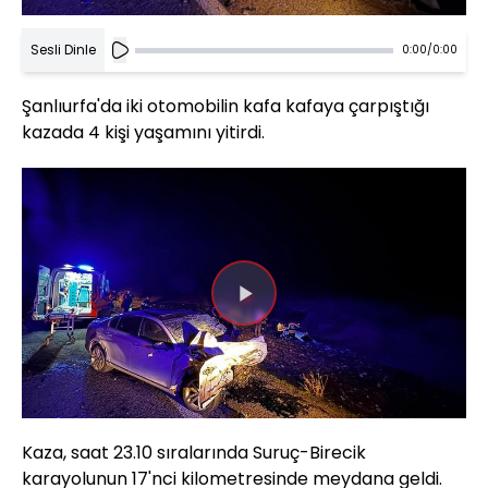
Sesli Dinle
0:00
/
0:00
Şanlıurfa'da iki otomobilin kafa kafaya çarpıştığı
kazada 4 kişi yaşamını yitirdi.
Videoyu
Oynat
Kaza, saat 23.10 sıralarında Suruç-Birecik
karayolunun 17'nci kilometresinde meydana geldi.