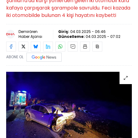
Şanlıurfa'da karşı yönlerden gelen iki otomobil kafa
kafaya çarpışarak şarampole savruldu. Feci kazada
iki otomobilde bulunan 4 kişi hayatını kaybetti
Demirören
Giriş:
04.03.2025 - 06:46
Haber Ajansı
Güncelleme:
04.03.2025 - 07:02
ABONE OL