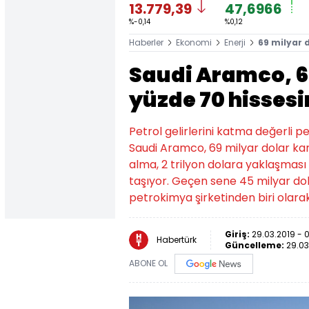
13.779,39
47,6966
%-0,14
%0,12
Haberler
Ekonomi
Enerji
69 milyar d
Saudi Aramco, 6
yüzde 70 hissesi
Petrol gelirlerini katma değerli 
Saudi Aramco, 69 milyar dolar karş
alma, 2 trilyon dolara yaklaşmas
taşıyor. Geçen sene 45 milyar do
petrokimya şirketinden biri olarak 
Giriş:
29.03.2019 - 
Habertürk
Güncelleme:
29.03
ABONE OL