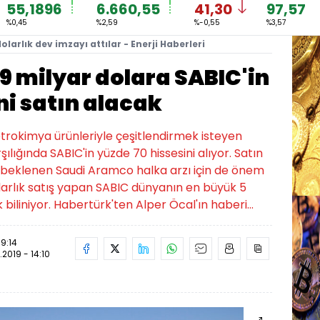
55,1896
6.660,55
41,30
97,57
%0,45
%2,59
%-0,55
%3,57
olarlık dev imzayı attılar - Enerji Haberleri
9 milyar dolara SABIC'in
ni satın alacak
petrokimya ürünleriyle çeşitlendirmek isteyen
ılığında SABIC'in yüzde 70 hissesini alıyor. Satın
ı beklenen Saudi Aramco halka arzı için de önem
larlık satış yapan SABIC dünyanın en büyük 5
biliniyor. Habertürk'ten Alper Öcal'ın haberi...
09:14
.2019 - 14:10