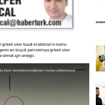
 şirketi olan Suudi Arabistan'ın kamu
genin en büyük petrokimya şirketi olan
i almak için anlaştı.
da biçim desteklenmediğinden medya yüklenemedi.