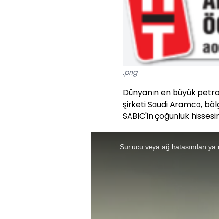
.png
Dünyanın en büyük petrol
şirketi Saudi Aramco, böl
SABIC'in çoğunluk hissesin
This
is
a
Sunucu veya ağ hatasından ya 
modal
window.