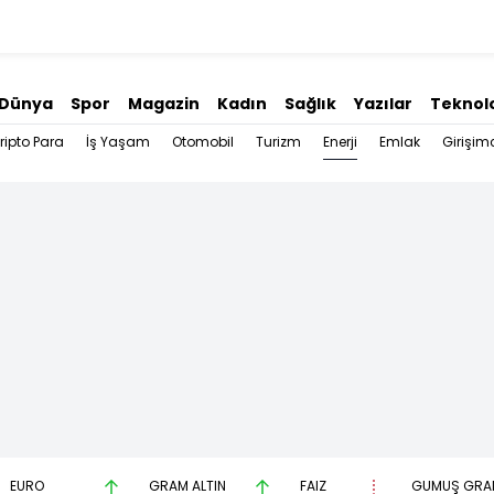
Dünya
Spor
Magazin
Kadın
Sağlık
Yazılar
Teknolo
Enerji
ripto Para
İş Yaşam
Otomobil
Turizm
Emlak
Girişimc
EURO
GRAM ALTIN
FAİZ
GÜMÜŞ GRA