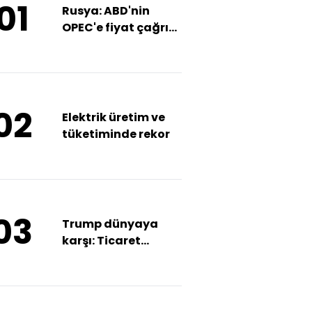
01
Rusya: ABD'nin
OPEC'e fiyat çağrısı
kabul edilemez
02
Elektrik üretim ve
tüketiminde rekor
03
Trump dünyaya
karşı: Ticaret
hamlelerinin
bedelini kim
ödeyecek?