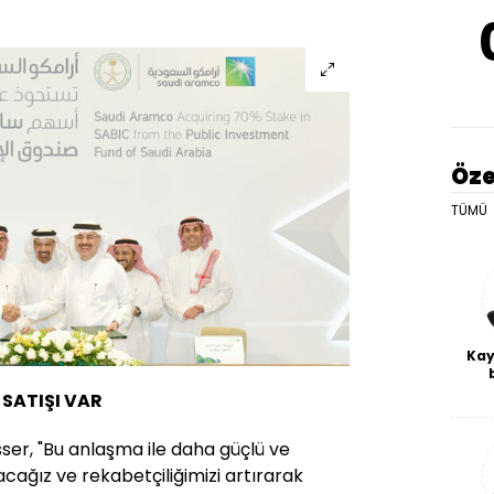
Öze
TÜMÜ
Kay
De
 SATIŞI VAR
haf
a
bl
er, "Bu anlaşma ile daha güçlü ve
cağız ve rekabetçiliğimizi artırarak