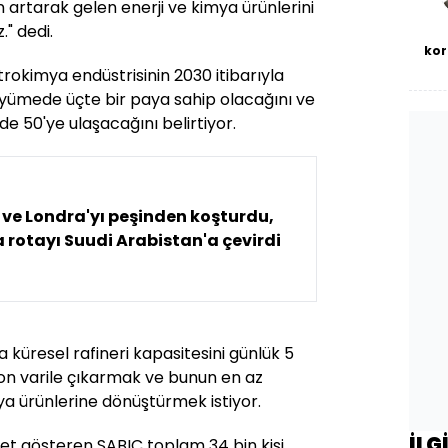
 artarak gelen enerji ve kimya ürünlerini
." dedi.
kor
trokimya endüstrisinin 2030 itibarıyla
üyümede üçte bir paya sahip olacağını ve
de 50'ye ulaşacağını belirtiyor.
ve Londra'yı peşinden koşturdu,
rotayı Suudi Arabistan'a çevirdi
 küresel rafineri kapasitesini günlük 5
yon varile çıkarmak ve bunun en az
ya ürünlerine dönüştürmek istiyor.
İLG
yet gösteren SABIC toplam 34 bin kişi