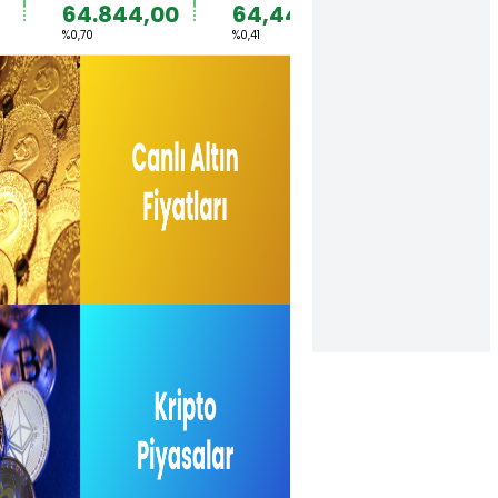
64.844,00
64,4492
1,1567
%0,70
%0,41
%0,36