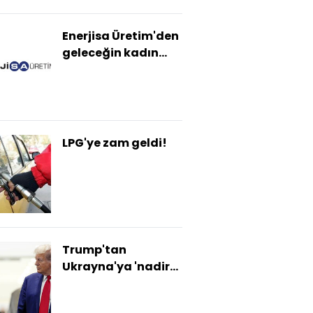
Enerjisa Üretim'den
geleceğin kadın
liderlerine destek
LPG'ye zam geldi!
Trump'tan
Ukrayna'ya 'nadir
elementler' karşılığı
destek şartı