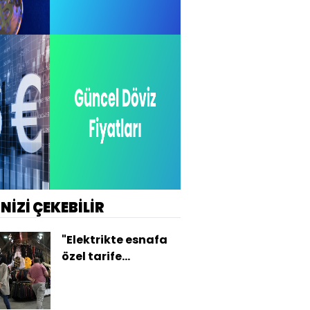
İNİZİ ÇEKEBİLİR
"Elektrikte esnafa
özel tarife
uygulanmalı"