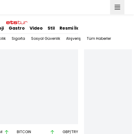
ji
Gastro
Video
Stil
Resmi İlanlar
ilik
Sigorta
Sosyal Güvenlik
Alışveriş
Tüm Haberler
M
BITCOIN
GBP/TRY
EUR/USD