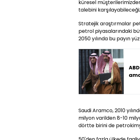
küresel müşterilerimizden
talebini karşılayabileceğiz
Stratejik araştırmalar pe
petrol piyasalarındaki b
2050 yılında bu payın yüz
ABD 
ama 
Saudi Aramco, 2010 yılında
milyon varilden 8-10 mil
dörtte birini de petrokim
50'den fazla ülkede faali