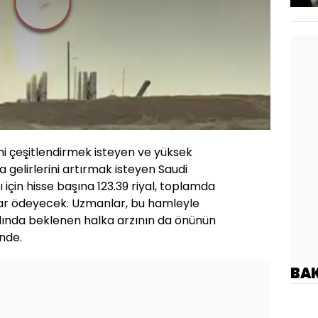
Videoyu
Oynat
ini çeşitlendirmek isteyen ve yüksek
gelirlerini artırmak isteyen Saudi
çin hisse başına 123.39 riyal, toplamda
olar ödeyecek. Uzmanlar, bu hamleyle
lında beklenen halka arzının da önünün
nde.
BA