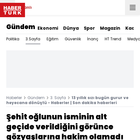
Canlı
Gündem
Ekonomi
Dünya
Spor
Magazin
Kadın
3.Sayfa
Politika
Eğitim
Güvenlik
İnanç
HT Trend
Medy
Haberler
Gündem
3. Sayfa
13 yıllık sızı bugün gurur ve
heyecana dönüştü - Haberler | Son dakika haberleri
Şehit oğlunun isminin alt
geçide verildiğini görünce
gözyaşlarına hakim olamadı