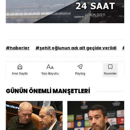
Yüklendi
:
65.83%
Sesi
Oynatma
Aç
Hızı
#haberler
#şehit oğlunun adı alt geçide verildi
#A
Ana Sayfa
Yazı Boyutu
Paylaş
Favoriler
GÜNÜN ÖNEMLİ MANŞETLERİ