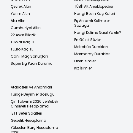
Çeyrek Altın
TÜBİTAK Ansiklopedisi
Yarım Altın
Hangi Besin Kaç Kalori
Ata Altın
Eş Anlamlı Kelimeler
Sözlüğü
Cumhuriyet Altını
Hangi Kelime Nasıl Yazılır?
22 Ayar Bilezik
En Güzel Sözler
1 Dolar Kaç TL
Metrobüs Durakları
1 Euro Kaç TL
Marmaray Durakları
Canlı Maç Sonuçları
Erkek İsimleri
Süper Lig Puan Durumu
Kız İsimleri
Atasözleri ve Anlamları
Türkçe Deyimler Sözlüğü
Çin Takvimi 2026 ve Bebek
Cinsiyeti Hesaplama
İETT Sefer Saatleri
Gebelik Hesaplama
Yükselen Burç Hesaplama
2026