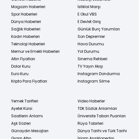
Magazin Haberleri
İstiklal Marşı
Spor Haberleri
E Okul VBS
Dünya Haberleri
E Devlet Giriş
Sağlık Haberleri
Günlük Burç Yorumları
Kadın Haberleri
Son Depremler
Teknoloji Haberleri
Hava Durumu
Memur ve Emekli Haberleri
Yol Durumu
Altın Fiyatları
Sinema Rehberi
Dolar Kuru
TV Yayın Akışı
Euro Kuru
Instagram Dondurma
Kripto Para Fiyatları
Instagram Silme
Yemek Tarifleri
Video Haberler
Ayetel Kürsi
TDK Sözlük Anlamları
Saatlerin Anlamı
Üniversite Taban Puanları
Aşk Sözleri
Rüya Tabirleri
Günaydın Mesajları
Dünya Tarihi ve Türk Tarihi
Gram Altın
İslam Ansiklopedisi