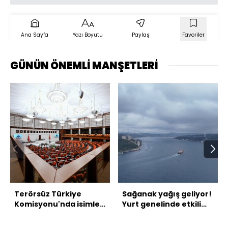
Ana Sayfa
Yazı Boyutu
Paylaş
Favoriler
GÜNÜN ÖNEMLİ MANŞETLERİ
Terörsüz Türkiye
Sağanak yağış geliyor!
Komisyonu'nda isimler
Yurt genelinde etkili
netleşiyor
olacak!