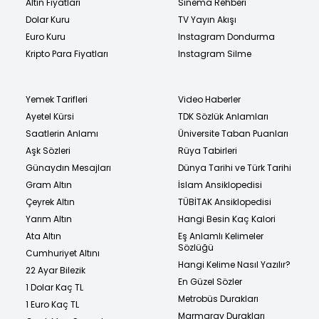
Altın Fiyatları
Sinema Rehberi
Dolar Kuru
TV Yayın Akışı
Euro Kuru
Instagram Dondurma
Kripto Para Fiyatları
Instagram Silme
Yemek Tarifleri
Video Haberler
Ayetel Kürsi
TDK Sözlük Anlamları
Saatlerin Anlamı
Üniversite Taban Puanları
Aşk Sözleri
Rüya Tabirleri
Günaydın Mesajları
Dünya Tarihi ve Türk Tarihi
Gram Altın
İslam Ansiklopedisi
Çeyrek Altın
TÜBİTAK Ansiklopedisi
Yarım Altın
Hangi Besin Kaç Kalori
Ata Altın
Eş Anlamlı Kelimeler
Sözlüğü
Cumhuriyet Altını
Hangi Kelime Nasıl Yazılır?
22 Ayar Bilezik
En Güzel Sözler
1 Dolar Kaç TL
Metrobüs Durakları
1 Euro Kaç TL
Marmaray Durakları