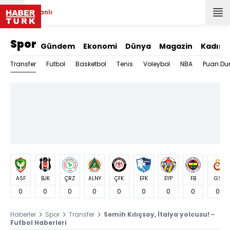
Canlı
Spor
Gündem
Ekonomi
Dünya
Magazin
Kadın
Transfer
Futbol
Basketbol
Tenis
Voleybol
NBA
Puan Du
ASF
BJK
ÇRZ
ALNY
ÇFK
EFK
EYP
FB
GS
0
0
0
0
0
0
0
0
0
Haberler
Spor
Transfer
Semih Kılıçsoy, İtalya yolcusu! -
Futbol Haberleri