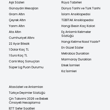
Aşk Sözleri
Rüya Tabirleri
Günaydın Mesajları
Dünya Tarihi ve Türk Tarihi
Gram Altın
İslam Ansiklopedisi
Çeyrek Altın
TÜBİTAK Ansiklopedisi
Yarım Altın
Hangi Besin Kaç Kalori
Ata Altın
Eş Anlamlı Kelimeler
Sözlüğü
Cumhuriyet Altını
Hangi Kelime Nasıl Yazılır?
22 Ayar Bilezik
En Güzel Sözler
1 Dolar Kaç TL
Metrobüs Durakları
1 Euro Kaç TL
Marmaray Durakları
Canlı Maç Sonuçları
Erkek İsimleri
Süper Lig Puan Durumu
Kız İsimleri
Atasözleri ve Anlamları
Türkçe Deyimler Sözlüğü
Çin Takvimi 2026 ve Bebek
Cinsiyeti Hesaplama
İETT Sefer Saatleri