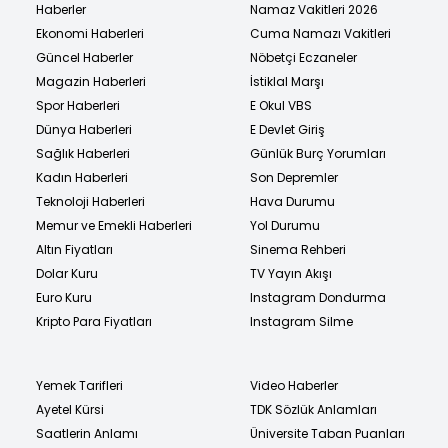
Haberler
Namaz Vakitleri 2026
Ekonomi Haberleri
Cuma Namazı Vakitleri
Güncel Haberler
Nöbetçi Eczaneler
Magazin Haberleri
İstiklal Marşı
Spor Haberleri
E Okul VBS
Dünya Haberleri
E Devlet Giriş
Sağlık Haberleri
Günlük Burç Yorumları
Kadın Haberleri
Son Depremler
Teknoloji Haberleri
Hava Durumu
Memur ve Emekli Haberleri
Yol Durumu
Altın Fiyatları
Sinema Rehberi
Dolar Kuru
TV Yayın Akışı
Euro Kuru
Instagram Dondurma
Kripto Para Fiyatları
Instagram Silme
Yemek Tarifleri
Video Haberler
Ayetel Kürsi
TDK Sözlük Anlamları
Saatlerin Anlamı
Üniversite Taban Puanları