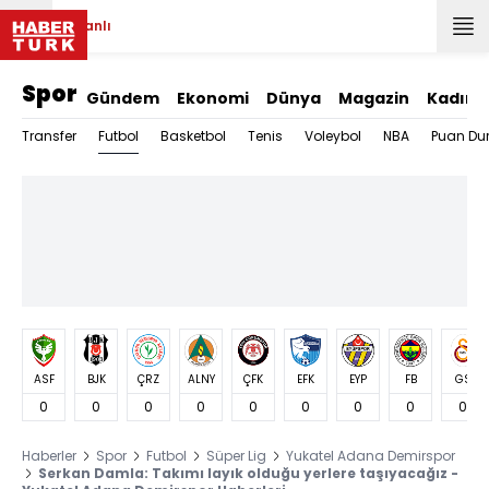
Canlı
Spor
Gündem
Ekonomi
Dünya
Magazin
Kadın
Futbol
Transfer
Basketbol
Tenis
Voleybol
NBA
Puan Du
ASF
BJK
ÇRZ
ALNY
ÇFK
EFK
EYP
FB
GS
0
0
0
0
0
0
0
0
0
Haberler
Spor
Futbol
Süper Lig
Yukatel Adana Demirspor
Serkan Damla: Takımı layık olduğu yerlere taşıyacağız -