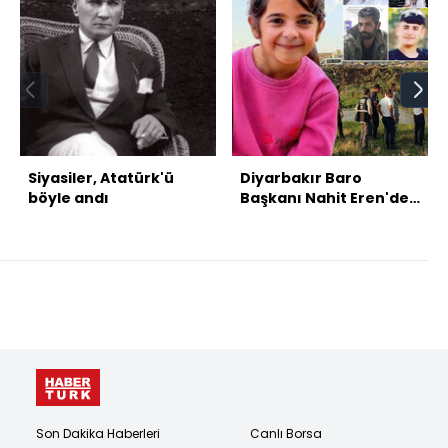
Siyasiler, Atatürk'ü
Diyarbakır Baro
böyle andı
Başkanı Nahit Eren'den
Nevzat Bahtiyar'a:
Narin'i başka yere
gömdün mü?
Son Dakika Haberleri
Canlı Borsa