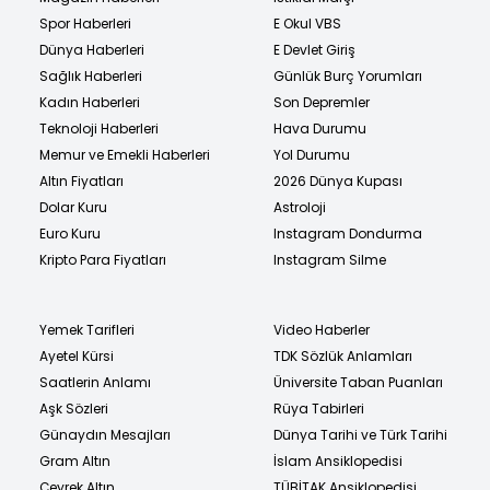
Spor Haberleri
E Okul VBS
Dünya Haberleri
E Devlet Giriş
Sağlık Haberleri
Günlük Burç Yorumları
Kadın Haberleri
Son Depremler
Teknoloji Haberleri
Hava Durumu
Memur ve Emekli Haberleri
Yol Durumu
Altın Fiyatları
2026 Dünya Kupası
Dolar Kuru
Astroloji
Euro Kuru
Instagram Dondurma
Kripto Para Fiyatları
Instagram Silme
Yemek Tarifleri
Video Haberler
Ayetel Kürsi
TDK Sözlük Anlamları
Saatlerin Anlamı
Üniversite Taban Puanları
Aşk Sözleri
Rüya Tabirleri
Günaydın Mesajları
Dünya Tarihi ve Türk Tarihi
Gram Altın
İslam Ansiklopedisi
Çeyrek Altın
TÜBİTAK Ansiklopedisi