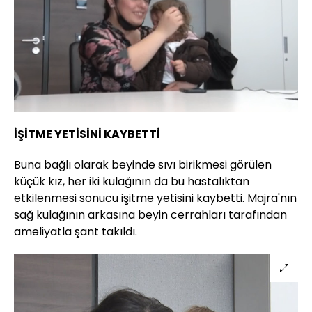
Yüklendi
:
11.55%
Sesi
Oynatma
Aç
Hızı
İŞİTME YETİSİNİ KAYBETTİ
Buna bağlı olarak beyinde sıvı birikmesi görülen
küçük kız, her iki kulağının da bu hastalıktan
etkilenmesi sonucu işitme yetisini kaybetti. Majra'nın
sağ kulağının arkasına beyin cerrahları tarafından
ameliyatla şant takıldı.