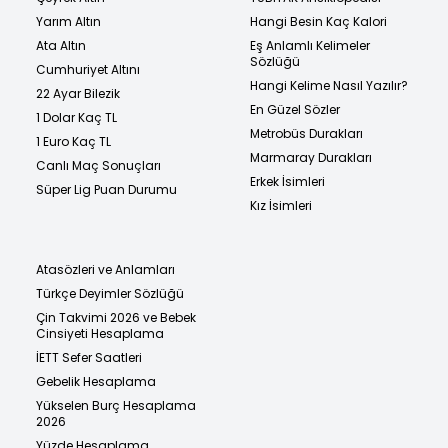
Yarım Altın
Hangi Besin Kaç Kalori
Ata Altın
Eş Anlamlı Kelimeler
Sözlüğü
Cumhuriyet Altını
Hangi Kelime Nasıl Yazılır?
22 Ayar Bilezik
En Güzel Sözler
1 Dolar Kaç TL
Metrobüs Durakları
1 Euro Kaç TL
Marmaray Durakları
Canlı Maç Sonuçları
Erkek İsimleri
Süper Lig Puan Durumu
Kız İsimleri
Atasözleri ve Anlamları
Türkçe Deyimler Sözlüğü
Çin Takvimi 2026 ve Bebek
Cinsiyeti Hesaplama
İETT Sefer Saatleri
Gebelik Hesaplama
Yükselen Burç Hesaplama
2026
Yüzde Hesaplama