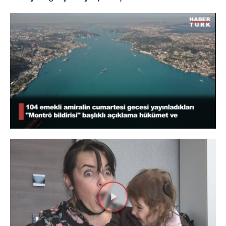
Yüklendi
:
100.00%
Sesi
Oynatma
Aç
Hızı
Videoyu
Oynat