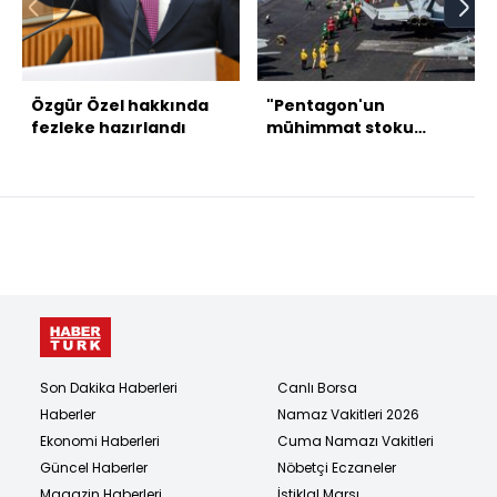
Özgür Özel hakkında
"Pentagon'un
fezleke hazırlandı
mühimmat stoku
tehlikeli derecede
düşük"
Son Dakika Haberleri
Canlı Borsa
Haberler
Namaz Vakitleri 2026
Ekonomi Haberleri
Cuma Namazı Vakitleri
Güncel Haberler
Nöbetçi Eczaneler
Magazin Haberleri
İstiklal Marşı