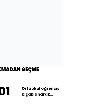
KMADAN GEÇME
01
Ortaokul öğrencisi
bıçaklanarak
öldürüldü!