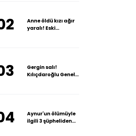
02
Anne öldü kızı ağır
yaralı! Eski
kocadan kezzaplı
dehşet!
03
Gergin salı!
Kılıçdaroğlu Genel
Merkez'de, Özel
TBMM'de konuştu
04
Aynur'un ölümüyle
ilgili 3 şüpheliden
2'si yakını çıktı!