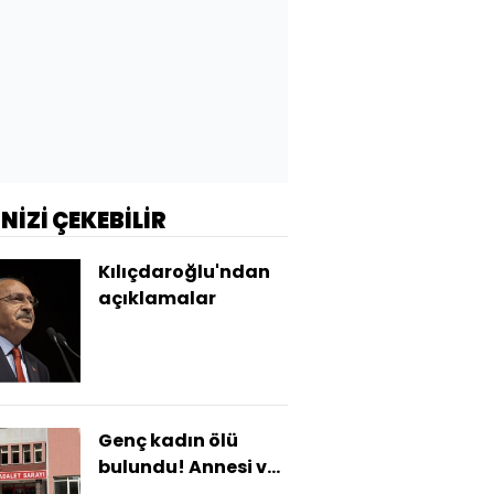
İNİZİ ÇEKEBİLİR
Kılıçdaroğlu'ndan
açıklamalar
Genç kadın ölü
bulundu! Annesi ve
2 kız kardeşi