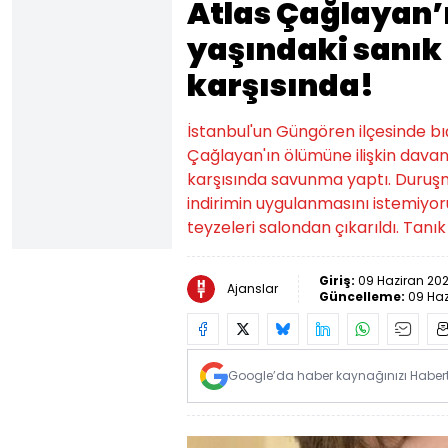
Atlas Çağlayan’ı
yaşındaki sanık 
karşısında!
İstanbul'un Güngören ilçesinde bı
Çağlayan'ın ölümüne ilişkin davan
karşısında savunma yaptı. Duruş
indirimin uygulanmasını istemiyoru
teyzeleri salondan çıkarıldı. Tanı
Giriş:
09 Haziran 202
Ajanslar
Güncelleme:
09 Haz
Google’da haber kaynağınızı Habertü