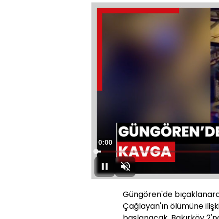
Süre
0:00
Yüklendi
:
55.54%
Oynat
Sesi
Aç
Güngören'de bıçaklanarak
Çağlayan'ın ölümüne iliş
başlanacak. Bakırköy 2'