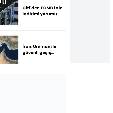
Citi'den TCMB faiz
indirimi yorumu
İran: Umman ile
güvenli geçiş
güzergâhında
anlaştık