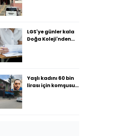
tutuklandı!
LGS'ye günler kala
Doğa Koleji'nden
tavsiyeler
Yaşlı kadını 60 bin
lirası için komşusu
katletti!