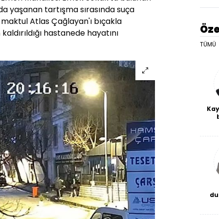
nda yaşanan tartışma sırasında suça
 maktul Atlas Çağlayan'ı bıçakla
Öze
 kaldırıldığı hastanede hayatını
TÜMÜ
Kay
De
haf
a
bl
du
bor