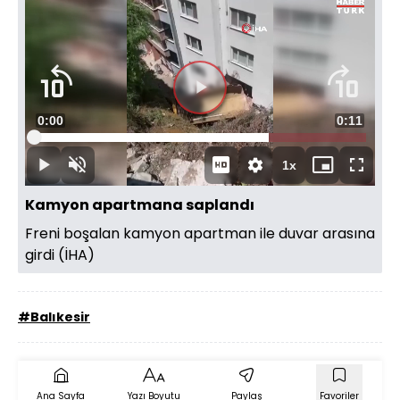
Videoyu
Süre
0:00
Toplam
0:11
Oynat
Yüklendi
:
70.71%
Süre
1x
Oynat
Sesi
Oynatma
Mini
Tam
Aç
Hızı
oynatıcı
Ekran
Kamyon apartmana saplandı
Freni boşalan kamyon apartman ile duvar arasına
girdi (İHA)
#Balıkesir
Ana Sayfa
Yazı Boyutu
Paylaş
Favoriler