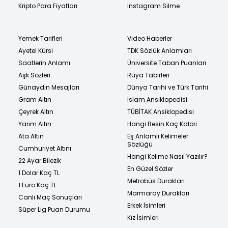
Kripto Para Fiyatları
Instagram Silme
Yemek Tarifleri
Video Haberler
Ayetel Kürsi
TDK Sözlük Anlamları
Saatlerin Anlamı
Üniversite Taban Puanları
Aşk Sözleri
Rüya Tabirleri
Günaydın Mesajları
Dünya Tarihi ve Türk Tarihi
Gram Altın
İslam Ansiklopedisi
Çeyrek Altın
TÜBİTAK Ansiklopedisi
Yarım Altın
Hangi Besin Kaç Kalori
Ata Altın
Eş Anlamlı Kelimeler
Sözlüğü
Cumhuriyet Altını
Hangi Kelime Nasıl Yazılır?
22 Ayar Bilezik
En Güzel Sözler
1 Dolar Kaç TL
Metrobüs Durakları
1 Euro Kaç TL
Marmaray Durakları
Canlı Maç Sonuçları
Erkek İsimleri
Süper Lig Puan Durumu
Kız İsimleri