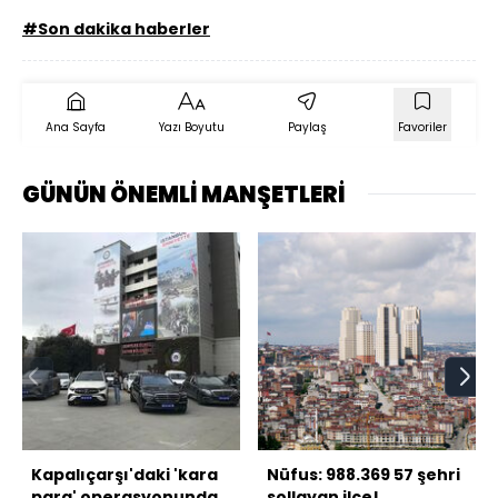
#Son dakika haberler
Ana Sayfa
Yazı Boyutu
Paylaş
Favoriler
GÜNÜN ÖNEMLİ MANŞETLERİ
Kapalıçarşı'daki 'kara
Nüfus: 988.369 57 şehri
para' operasyonunda
sollayan ilçe!