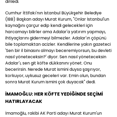
dinledi.
Cumhur İttifakı'nın İstanbul Büyükşehir Belediye
(İBB) Başkan adayı Murat Kurum, "Onlar İstanbul'un
kaynağını çarçur edip kendi gelecekleri için
harcamayı bilirler ama Adalar'a yatırım yapmayı,
ihtiyaçlarını gidermeyi bilmezler. Adalar'ın çöpünü
bile toplamaktan acizler. Kendilerine yakın gazeteci
'Sen bir il binasını almayı beceremiyorsun, bu devleti
nasıl yöneteceksin?' diyor. Sen nasıl yöneteceksin
Adalar'ı, sen git köfte dükkanını yönet. Onu
becerirsin. Nerede Murat ismini duysa şaşırıyor,
korkuyor, uykusuz geceleri var. Emin olun, bundan
sonra Murat Kurum ismini çok duyacak" dedi.
İMAMOĞLU: HER KÖFTE YEDİĞİNDE SEÇİMİ
HATIRLAYACAK
İmamoğlu, rakibi AK Parti adayı Murat Kurum'un