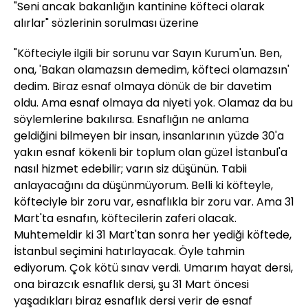
"Seni ancak bakanlığın kantinine köfteci olarak
alırlar" sözlerinin sorulması üzerine
"Köfteciyle ilgili bir sorunu var Sayın Kurum'un. Ben,
ona, 'Bakan olamazsın demedim, köfteci olamazsın'
dedim. Biraz esnaf olmaya dönük de bir davetim
oldu. Ama esnaf olmaya da niyeti yok. Olamaz da bu
söylemlerine bakılırsa. Esnaflığın ne anlama
geldiğini bilmeyen bir insan, insanlarının yüzde 30'a
yakın esnaf kökenli bir toplum olan güzel İstanbul'a
nasıl hizmet edebilir; varın siz düşünün. Tabii
anlayacağını da düşünmüyorum. Belli ki köfteyle,
köfteciyle bir zoru var, esnaflıkla bir zoru var. Ama 31
Mart'ta esnafın, köftecilerin zaferi olacak.
Muhtemeldir ki 31 Mart'tan sonra her yediği köftede,
İstanbul seçimini hatırlayacak. Öyle tahmin
ediyorum. Çok kötü sınav verdi. Umarım hayat dersi,
ona birazcık esnaflık dersi, şu 31 Mart öncesi
yaşadıkları biraz esnaflık dersi verir de esnaf