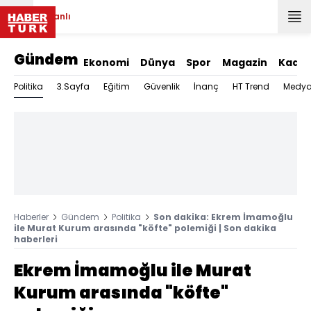
Canlı
Gündem
Ekonomi
Dünya
Spor
Magazin
Kadın
Politika
3.Sayfa
Eğitim
Güvenlik
İnanç
HT Trend
Medy
Haberler
Gündem
Politika
Son dakika: Ekrem İmamoğlu
ile Murat Kurum arasında "köfte" polemiği | Son dakika
haberleri
Ekrem İmamoğlu ile Murat
Kurum arasında "köfte"