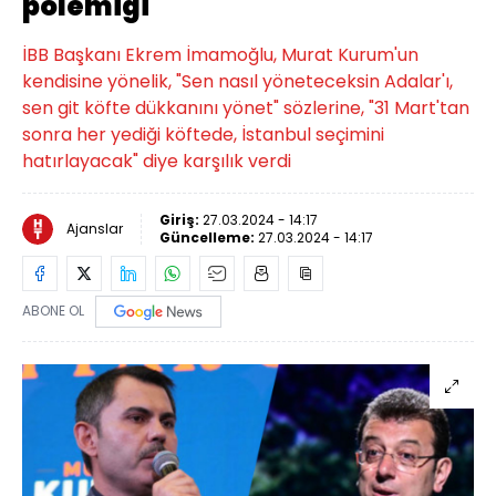
polemiği
İBB Başkanı Ekrem İmamoğlu, Murat Kurum'un
kendisine yönelik, "Sen nasıl yöneteceksin Adalar'ı,
sen git köfte dükkanını yönet" sözlerine, "31 Mart'tan
sonra her yediği köftede, İstanbul seçimini
hatırlayacak" diye karşılık verdi
Giriş:
27.03.2024 - 14:17
Ajanslar
Güncelleme:
27.03.2024 - 14:17
ABONE OL