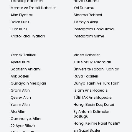
Teknoloji Haberleri
Hava Durumu
Memur ve Emekli Haberleri
Yol Durumu
Altın Fiyatları
Sinema Rehberi
Dolar Kuru
TV Yayın Akışı
Euro Kuru
Instagram Dondurma
Kripto Para Fiyatları
Instagram Silme
Yemek Tarifleri
Video Haberler
Ayetel Kürsi
TDK Sözlük Anlamları
Saatlerin Anlamı
Üniversite Taban Puanları
Aşk Sözleri
Rüya Tabirleri
Günaydın Mesajları
Dünya Tarihi ve Türk Tarihi
Gram Altın
İslam Ansiklopedisi
Çeyrek Altın
TÜBİTAK Ansiklopedisi
Yarım Altın
Hangi Besin Kaç Kalori
Ata Altın
Eş Anlamlı Kelimeler
Sözlüğü
Cumhuriyet Altını
Hangi Kelime Nasıl Yazılır?
22 Ayar Bilezik
En Güzel Sözler