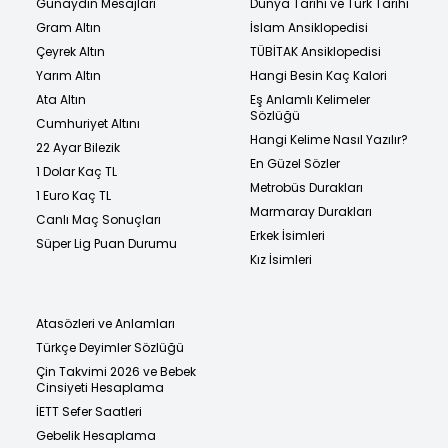
Günaydın Mesajları
Dünya Tarihi ve Türk Tarihi
Gram Altın
İslam Ansiklopedisi
Çeyrek Altın
TÜBİTAK Ansiklopedisi
Yarım Altın
Hangi Besin Kaç Kalori
Ata Altın
Eş Anlamlı Kelimeler
Sözlüğü
Cumhuriyet Altını
Hangi Kelime Nasıl Yazılır?
22 Ayar Bilezik
En Güzel Sözler
1 Dolar Kaç TL
Metrobüs Durakları
1 Euro Kaç TL
Marmaray Durakları
Canlı Maç Sonuçları
Erkek İsimleri
Süper Lig Puan Durumu
Kız İsimleri
Atasözleri ve Anlamları
Türkçe Deyimler Sözlüğü
Çin Takvimi 2026 ve Bebek
Cinsiyeti Hesaplama
İETT Sefer Saatleri
Gebelik Hesaplama