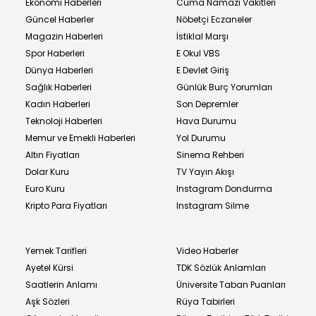
Ekonomi Haberleri
Cuma Namazı Vakitleri
Güncel Haberler
Nöbetçi Eczaneler
Magazin Haberleri
İstiklal Marşı
Spor Haberleri
E Okul VBS
Dünya Haberleri
E Devlet Giriş
Sağlık Haberleri
Günlük Burç Yorumları
Kadın Haberleri
Son Depremler
Teknoloji Haberleri
Hava Durumu
Memur ve Emekli Haberleri
Yol Durumu
Altın Fiyatları
Sinema Rehberi
Dolar Kuru
TV Yayın Akışı
Euro Kuru
Instagram Dondurma
Kripto Para Fiyatları
Instagram Silme
Yemek Tarifleri
Video Haberler
Ayetel Kürsi
TDK Sözlük Anlamları
Saatlerin Anlamı
Üniversite Taban Puanları
Aşk Sözleri
Rüya Tabirleri