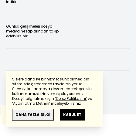
indirin
Günlük gelişmeleri sosyal
medya hesaplarından takip
edebilirsiniz.
Sizlere daha iyi bir hizmet sunabilmek için
sitemizde çerezlerden faydalanıyoruz.
Sitemizi kullanmaya devam ederek çerezleri
Powered by
Translate
kullanmamıza izin vermiş oluyorsunuz.
Detaylı bilgi almak için
‘Çerez Politikasını’
ve
‘Aydınlatma Metnini’
inceleyebilirsiniz.
Bu çeviride
Google Translete
kullanılmıştır.
Anlam ve çeviri hatalarından
haberturk.com
DAHA FAZLA BİLGİ
KABUL ET
sorumlu değildir.