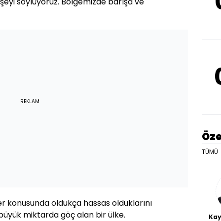
ı şeyi söylüyoruz. Bölgemizde barışa ve
REKLAM
Öze
TÜMÜ
er konusunda oldukça hassas olduklarını
büyük miktarda göç alan bir ülke.
Kay