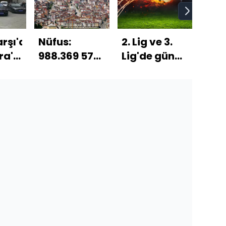
rşı'daki
Nüfus:
2. Lig ve 3.
Sel
ra'
988.369 57
Lig'de günün
hem
yonunda
şehri
CANLI
Dicl
sollayan
yayınlanan
Neh
ma!
ilçe!
maçları
ölü 