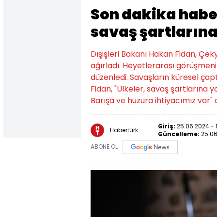
Son dakika haber
savaş şartlarına
Dışişleri Bakanı Hakan Fidan, Çeky
ağırladı. Heyetlerarası görüşmeni
düzenledi. Savaşların küresel çapt
Fidan, "Ülkeler, savaş şartlarına 
Barışa ve huzura ihtiyacımız var" 
Giriş:
25.06.2024 - 
Habertürk
Güncelleme:
25.06
ABONE OL