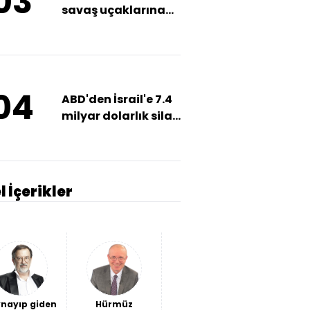
03
savaş uçaklarına
önleme
04
ABD'den İsrail'e 7.4
milyar dolarlık silah
satışı
l İçerikler
nayıp giden
Hürmüz
Avantaj
Ceuta'da