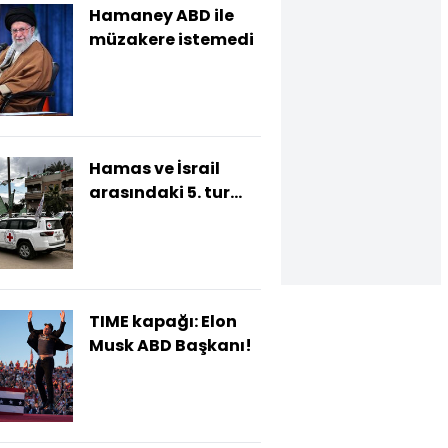
Hamaney ABD ile
müzakere istemedi
Hamas ve İsrail
arasındaki 5. tur
esir takası
tamamlandı
TIME kapağı: Elon
Musk ABD Başkanı!