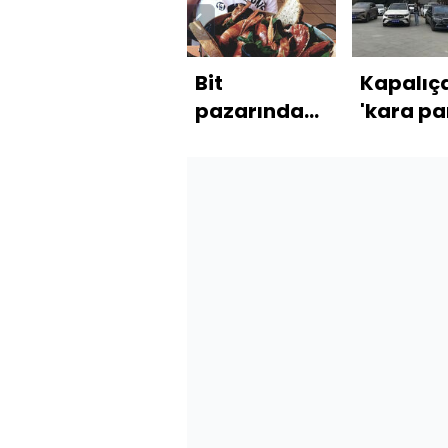
Bit
Kapalıça
pazarında
'kara pa
bıçaklanmıştı!
operas
İtalyan şefin
10
oğlu öldü!
tutukla