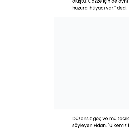
oluştu. Gazze için de ayn
huzura ihtiyacı var." dedi.
Düzensiz göç ve mültecil
söyleyen Fidan, "Ülkemiz 