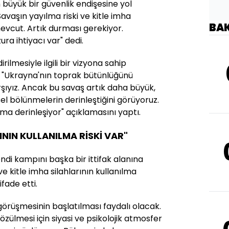
büyük bir güvenlik endişesine yol
Savaşın yayılma riski ve kitle imha
BA
 mevcut. Artık durması gerekiyor.
ra ihtiyacı var" dedi.
ilmesiyle ilgili bir vizyona sahip
n, "Ukrayna'nın toprak bütünlüğünü
arşıyız. Ancak bu savaş artık daha büyük,
el bölünmelerin derinleştiğini görüyoruz.
a derinleşiyor" açıklamasını yaptı.
ININ KULLANILMA RİSKİ VAR"
ndi kampını başka bir ittifak alanına
 ve kitle imha silahlarının kullanılma
fade etti.
 görüşmesinin başlatılması faydalı olacak.
çözülmesi için siyasi ve psikolojik atmosfer