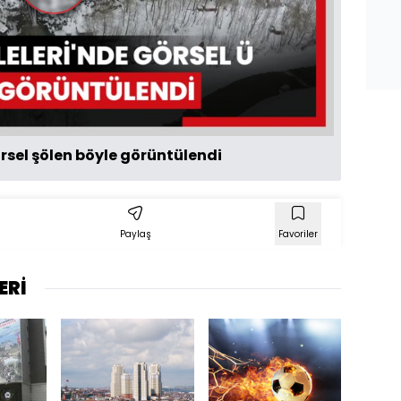
Oynat
örsel şölen böyle görüntülendi
Paylaş
Favoriler
ERİ