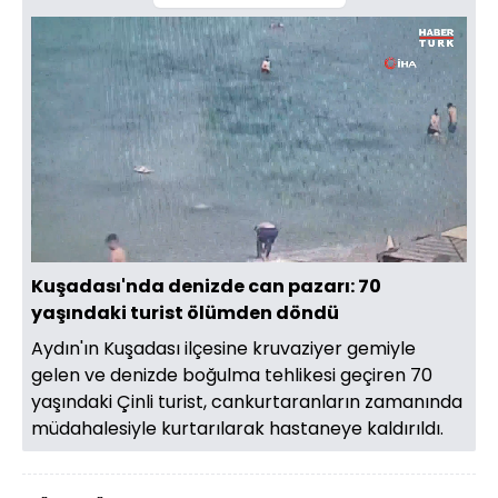
Yüklendi
:
10.78%
Sesi
Oynatma
1080
Aç
Hızı
Kuşadası'nda denizde can pazarı: 70
yaşındaki turist ölümden döndü
Aydın'ın Kuşadası ilçesine kruvaziyer gemiyle
gelen ve denizde boğulma tehlikesi geçiren 70
yaşındaki Çinli turist, cankurtaranların zamanında
müdahalesiyle kurtarılarak hastaneye kaldırıldı.