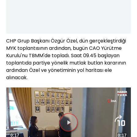
CHP Grup Başkanı Özgür Özel, dün gerçekleştirdiği
MYK toplantısının ardından, bugün CAO Yürütme
Kurulu'nu TBMM'de topladı. Saat 09.45 başlayan
toplantıda partiye yönelik mutlak butlan kararının
ardından Özel ve yönetiminin yol haritası ele
alınacak.
Videoyu
Süre
0:17
Toplam
0:17