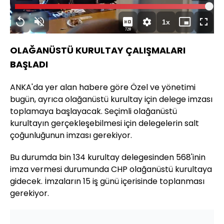
Oynat
Yüklendi
:
100.00%
Süre
1x
Yeniden
Sesi
Oynatma
Mini
Tam
720
Oynat
Aç
Hızı
oynatıcı
Ekran
OLAĞANÜSTÜ KURULTAY ÇALIŞMALARI
BAŞLADI
ANKA'da yer alan habere göre Özel ve yönetimi
bugün, ayrıca olağanüstü kurultay için delege imzası
toplamaya başlayacak. Seçimli olağanüstü
kurultayın gerçekleşebilmesi için delegelerin salt
çoğunluğunun imzası gerekiyor.
Bu durumda bin 134 kurultay delegesinden 568'inin
imza vermesi durumunda CHP olağanüstü kurultaya
gidecek. İmzaların 15 iş günü içerisinde toplanması
gerekiyor.