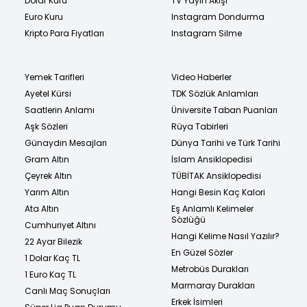
Dolar Kuru
TV Yayın Akışı
Euro Kuru
Instagram Dondurma
Kripto Para Fiyatları
Instagram Silme
Yemek Tarifleri
Video Haberler
Ayetel Kürsi
TDK Sözlük Anlamları
Saatlerin Anlamı
Üniversite Taban Puanları
Aşk Sözleri
Rüya Tabirleri
Günaydın Mesajları
Dünya Tarihi ve Türk Tarihi
Gram Altın
İslam Ansiklopedisi
Çeyrek Altın
TÜBİTAK Ansiklopedisi
Yarım Altın
Hangi Besin Kaç Kalori
Ata Altın
Eş Anlamlı Kelimeler
Sözlüğü
Cumhuriyet Altını
Hangi Kelime Nasıl Yazılır?
22 Ayar Bilezik
En Güzel Sözler
1 Dolar Kaç TL
Metrobüs Durakları
1 Euro Kaç TL
Marmaray Durakları
Canlı Maç Sonuçları
Erkek İsimleri