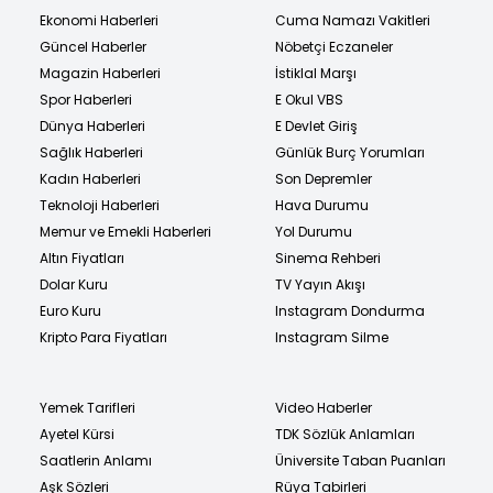
Ekonomi Haberleri
Cuma Namazı Vakitleri
Güncel Haberler
Nöbetçi Eczaneler
Magazin Haberleri
İstiklal Marşı
Spor Haberleri
E Okul VBS
Dünya Haberleri
E Devlet Giriş
Sağlık Haberleri
Günlük Burç Yorumları
Kadın Haberleri
Son Depremler
Teknoloji Haberleri
Hava Durumu
Memur ve Emekli Haberleri
Yol Durumu
Altın Fiyatları
Sinema Rehberi
Dolar Kuru
TV Yayın Akışı
Euro Kuru
Instagram Dondurma
Kripto Para Fiyatları
Instagram Silme
Yemek Tarifleri
Video Haberler
Ayetel Kürsi
TDK Sözlük Anlamları
Saatlerin Anlamı
Üniversite Taban Puanları
Aşk Sözleri
Rüya Tabirleri