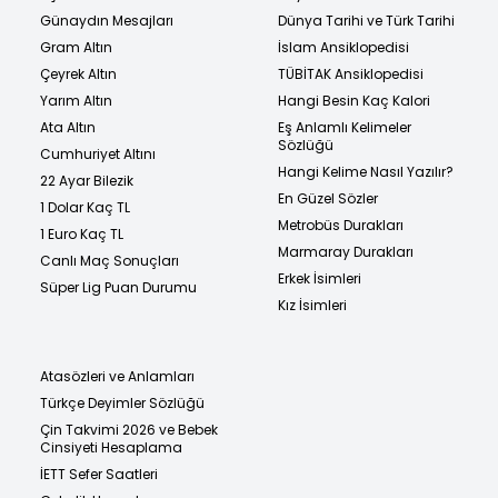
Günaydın Mesajları
Dünya Tarihi ve Türk Tarihi
Gram Altın
İslam Ansiklopedisi
Çeyrek Altın
TÜBİTAK Ansiklopedisi
Yarım Altın
Hangi Besin Kaç Kalori
Ata Altın
Eş Anlamlı Kelimeler
Sözlüğü
Cumhuriyet Altını
Hangi Kelime Nasıl Yazılır?
22 Ayar Bilezik
En Güzel Sözler
1 Dolar Kaç TL
Metrobüs Durakları
1 Euro Kaç TL
Marmaray Durakları
Canlı Maç Sonuçları
Erkek İsimleri
Süper Lig Puan Durumu
Kız İsimleri
Atasözleri ve Anlamları
Türkçe Deyimler Sözlüğü
Çin Takvimi 2026 ve Bebek
Cinsiyeti Hesaplama
İETT Sefer Saatleri