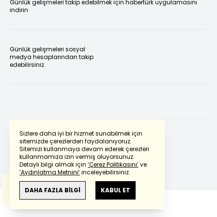
Günlük gelişmeleri takip edebilmek için habertürk uygulamasını
indirin
Günlük gelişmeleri sosyal
medya hesaplarından takip
edebilirsiniz.
Sizlere daha iyi bir hizmet sunabilmek için
sitemizde çerezlerden faydalanıyoruz.
Sitemizi kullanmaya devam ederek çerezleri
Powered by
Translate
kullanmamıza izin vermiş oluyorsunuz.
Detaylı bilgi almak için
‘Çerez Politikasını’
ve
‘Aydınlatma Metnini’
inceleyebilirsiniz.
Bu çeviride
Google Translete
kullanılmıştır.
Anlam ve çeviri hatalarından
haberturk.com
DAHA FAZLA BİLGİ
KABUL ET
sorumlu değildir.