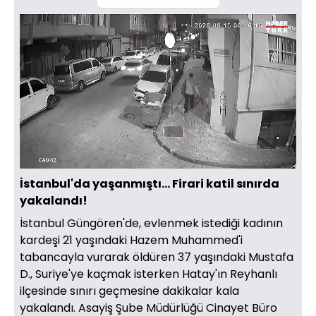
Yüklendi
:
17.36%
Sesi
Oynatma
1080
Aç
Hızı
İstanbul'da yaşanmıştı... Firari katil sınırda
yakalandı!
İstanbul Güngören'de, evlenmek istediği kadının
kardeşi 21 yaşındaki Hazem Muhammed'i
tabancayla vurarak öldüren 37 yaşındaki Mustafa
D., Suriye'ye kaçmak isterken Hatay'ın Reyhanlı
ilçesinde sınırı geçmesine dakikalar kala
yakalandı. Asayiş Şube Müdürlüğü Cinayet Büro