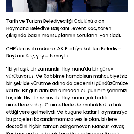
Tarih ve Turizm Belediyeciliği Ödülünü alan
Haymana Belediye Başkanı Levent Koç, tören
çıkışında basın mensuplarının sorularını yanıtladı.
CHP'den istifa ederek AK Parti'ye katılan Belediye
Başkanı Koç, şöyle konuştu:
"İki yıl aşık bir zamandır Haymana'da bir görev
yürütüyoruz. Ve Rabbime hamdolsun mahcubiyetsiz
bir şekilde yürütme adına da gecemizi gündüzümüze
kattık. Bir gün dahi izin almadan bu günlere şehrimizi
taşıdık. Niyetimiz şuydu: Haymana çok farklı
nimetlere sahip. O nimetlerle de muhakkak ki hak
ettiği yere gelmeliydi. Ve bugüne kadar Haymana'ya
bu projeleri kazandırmamıza vesile olan, bizlere
desteğini hiçbir zaman esirgemeyen Mansur Yavaş
Başkanıma tabii ki çok teşekkür ediyorum. Emeği