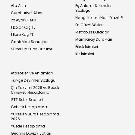
Ata Altın
Eş Anlamlı Kelimeler
Sözlüğü
Cumhuriyet Altını
Hangi Kelime Nasıl Yazılır?
22 Ayar Bilezik
En Güzel Sözler
1 Dolar Kaç TL
Metrobüs Durakları
1 Euro Kaç TL
Marmaray Durakları
Canlı Maç Sonuçları
Erkek İsimleri
Süper Lig Puan Durumu
Kız İsimleri
Atasözleri ve Anlamları
Türkçe Deyimler Sözlüğü
Çin Takvimi 2026 ve Bebek
Cinsiyeti Hesaplama
İETT Sefer Saatleri
Gebelik Hesaplama
Yükselen Burç Hesaplama
2026
Yüzde Hesaplama
Geçmiş Döviz Fiyatları