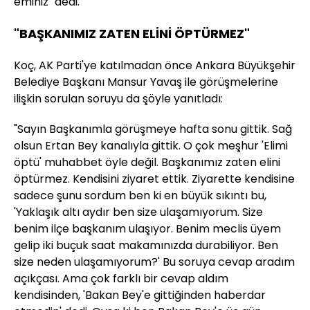
eminiz" dedi.
"BAŞKANIMIZ ZATEN ELİNİ ÖPTÜRMEZ"
Koç, AK Parti'ye katılmadan önce Ankara Büyükşehir
Belediye Başkanı Mansur Yavaş ile görüşmelerine
ilişkin sorulan soruyu da şöyle yanıtladı:
"Sayın Başkanımla görüşmeye hafta sonu gittik. Sağ
olsun Ertan Bey kanalıyla gittik. O çok meşhur 'Elimi
öptü' muhabbet öyle değil. Başkanımız zaten elini
öptürmez. Kendisini ziyaret ettik. Ziyarette kendisine
sadece şunu sordum ben ki en büyük sıkıntı bu,
'Yaklaşık altı aydır ben size ulaşamıyorum. Size
benim ilçe başkanım ulaşıyor. Benim meclis üyem
gelip iki buçuk saat makamınızda durabiliyor. Ben
size neden ulaşamıyorum?' Bu soruya cevap aradım
açıkçası. Ama çok farklı bir cevap aldım
kendisinden, 'Bakan Bey'e gittiğinden haberdar