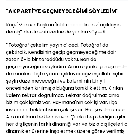
"AK PARTİ'YE GEÇMEYECEĞİMİ SÖYLEDİM"
Koç, "Mansur Başkan 'İstifa edecekseniz' açıklayın
demiş'" denilmesi üzerine de şunları söyledi:
"'Fotoğraf çekelim yayınla' dedi. Fotoğraf da
çektirdik. Kendisinin geçip geçmeyeceğime dair
zaten öyle bir tereddüdü yoktu. Ben de
geçmeyeceğimi söyledim. Ama o günkü görüşmede
de maalesef işte yarın açıklayacağız inşallah hiçbir
şeyin düzelmeyeceğini ve kalemimin bir yıl
öncesinden kırılmış olduğuna tanıklık ettim. Kırılan
kalem tekrar doğrulmaz. Tekrar doğrulmaz ama
bizim çok işimiz var. Haymana'nın çok işi var. İlçe
insanımın beklentisinin çok işi var. Her şeyden önce
Ankaralıların beklentisi var. Çünkü hep dediğim gibi
her dış ilçenin farklı dinamiği var ve biz o dış ilçeleri o
dinamikler üzerine inşa etmek üzere görev verilmiş