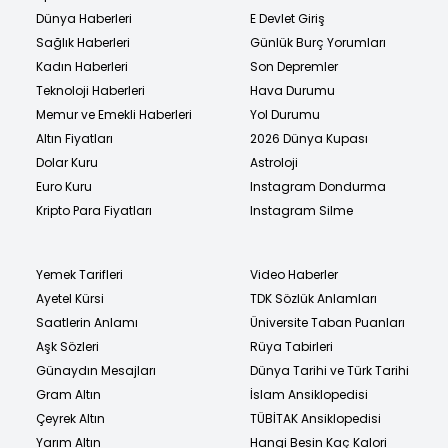
Dünya Haberleri
E Devlet Giriş
Sağlık Haberleri
Günlük Burç Yorumları
Kadın Haberleri
Son Depremler
Teknoloji Haberleri
Hava Durumu
Memur ve Emekli Haberleri
Yol Durumu
Altın Fiyatları
2026 Dünya Kupası
Dolar Kuru
Astroloji
Euro Kuru
Instagram Dondurma
Kripto Para Fiyatları
Instagram Silme
Yemek Tarifleri
Video Haberler
Ayetel Kürsi
TDK Sözlük Anlamları
Saatlerin Anlamı
Üniversite Taban Puanları
Aşk Sözleri
Rüya Tabirleri
Günaydın Mesajları
Dünya Tarihi ve Türk Tarihi
Gram Altın
İslam Ansiklopedisi
Çeyrek Altın
TÜBİTAK Ansiklopedisi
Yarım Altın
Hangi Besin Kaç Kalori