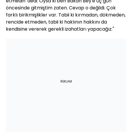
etmedin' dedi. Oysa ki ben Bakan Bey'e üç gün
öncesinde gitmiştim zaten. Cevap o değildi. Çok
farklı birikmişlikler var. Tabii ki kırmadan, dökmeden,
rencide etmeden, tabii ki haklının hakkını da
kendisine vererek gerekli izahatları yapacağız."
REKLAM