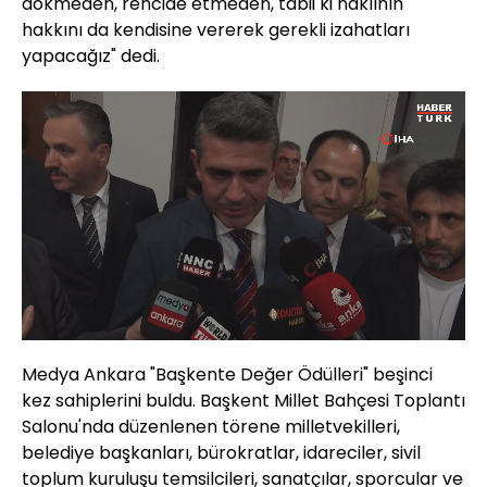
dökmeden, rencide etmeden, tabii ki haklının
hakkını da kendisine vererek gerekli izahatları
yapacağız" dedi.
Yüklendi
:
6.20%
Sesi
Oynatma
1080
Aç
Hızı
Medya Ankara "Başkente Değer Ödülleri" beşinci
kez sahiplerini buldu. Başkent Millet Bahçesi Toplantı
Salonu'nda düzenlenen törene milletvekilleri,
belediye başkanları, bürokratlar, idareciler, sivil
toplum kuruluşu temsilcileri, sanatçılar, sporcular ve