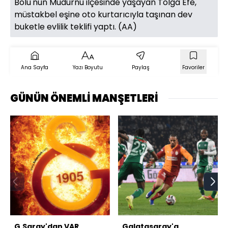
Bolu'nun Mudurnu ilçesinde yaşayan Tolga Efe,
müstakbel eşine oto kurtarıcıyla taşınan dev
buketle evlilik teklifi yaptı. (AA)
Ana Sayfa
Yazı Boyutu
Paylaş
Favoriler
GÜNÜN ÖNEMLİ MANŞETLERİ
G.Saray'dan VAR
Galatasaray'a