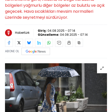
bölgeleri yağmurlu diğer bölgeler az bulutlu ve açık
geçecek. Hava sıcaklıkları mevsim normalleri
üzerinde seyretmeyi sürdürüyor.
Giriş:
04.08.2025 - 07:14
Habertürk
Güncelleme:
04.08.2025 - 07:14
ABONE OL