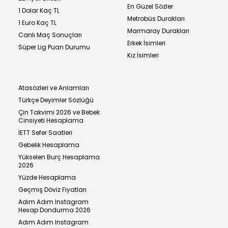
En Güzel Sözler
1 Dolar Kaç TL
Metrobüs Durakları
1 Euro Kaç TL
Marmaray Durakları
Canlı Maç Sonuçları
Erkek İsimleri
Süper Lig Puan Durumu
Kız İsimleri
Atasözleri ve Anlamları
Türkçe Deyimler Sözlüğü
Çin Takvimi 2026 ve Bebek
Cinsiyeti Hesaplama
İETT Sefer Saatleri
Gebelik Hesaplama
Yükselen Burç Hesaplama
2026
Yüzde Hesaplama
Geçmiş Döviz Fiyatları
Adım Adım Instagram
Hesap Dondurma 2026
Adım Adım Instagram