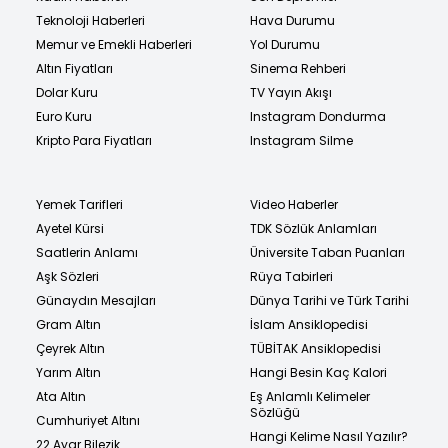
Teknoloji Haberleri
Hava Durumu
Memur ve Emekli Haberleri
Yol Durumu
Altın Fiyatları
Sinema Rehberi
Dolar Kuru
TV Yayın Akışı
Euro Kuru
Instagram Dondurma
Kripto Para Fiyatları
Instagram Silme
Yemek Tarifleri
Video Haberler
Ayetel Kürsi
TDK Sözlük Anlamları
Saatlerin Anlamı
Üniversite Taban Puanları
Aşk Sözleri
Rüya Tabirleri
Günaydın Mesajları
Dünya Tarihi ve Türk Tarihi
Gram Altın
İslam Ansiklopedisi
Çeyrek Altın
TÜBİTAK Ansiklopedisi
Yarım Altın
Hangi Besin Kaç Kalori
Ata Altın
Eş Anlamlı Kelimeler
Sözlüğü
Cumhuriyet Altını
Hangi Kelime Nasıl Yazılır?
22 Ayar Bilezik