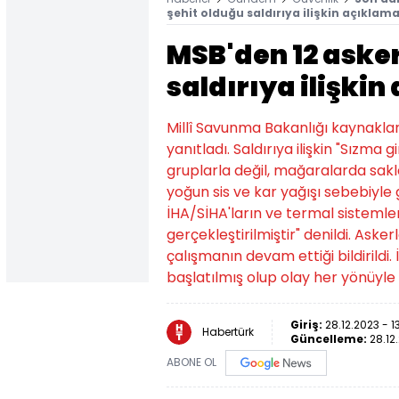
şehit olduğu saldırıya ilişkin açıklam
MSB'den 12 asker
saldırıya ilişki
Millî Savunma Bakanlığı kaynakları,
yanıtladı. Saldırıya ilişkin "Sızma g
gruplarla değil, mağaralarda sak
yoğun sis ve kar yağışı sebebiyl
İHA/SİHA'ların ve termal sisteml
gerçekleştirilmiştir" denildi. Askerl
çalışmanın devam ettiği bildirildi.
başlatılmış olup olay her yönüyle
Giriş:
28.12.2023 - 1
Habertürk
Güncelleme:
28.12
ABONE OL