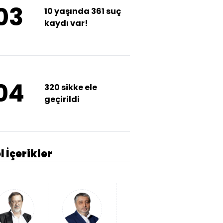
03
10 yaşında 361 suç
kaydı var!
04
320 sikke ele
geçirildi
l İçerikler