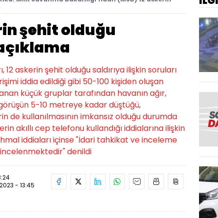
İLG
a
in şehit olduğu
n açıklama
 12 askerin şehit olduğu saldırıya ilişkin soruları
irişimi iddia edildiği gibi 50-100 kişiden oluşan
lanan küçük gruplar tarafından havanın ağır,
e görüşün 5-10 metreye kadar düştüğü,
erin de kullanılmasının imkansız olduğu durumda
erin akıllı cep telefonu kullandığı iddialarına ilişkin
 İhmal iddiaları içinse "İdari tahkikat ve inceleme
 incelenmektedir" denildi
3:24
.2023 - 13:45