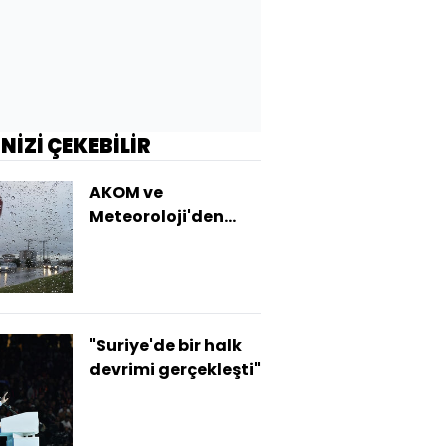
İNİZİ ÇEKEBİLİR
AKOM ve
Meteoroloji'den
İstanbul'a kuvvetli
yağış uyarısı
"Suriye'de bir halk
devrimi gerçekleşti"