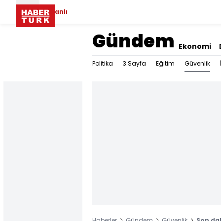
Canlı
Gündem
Ekonomi
Güvenlik
Politika
3.Sayfa
Eğitim
Haberler
Gündem
Güvenlik
Son dak