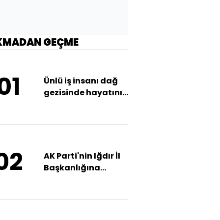
KMADAN GEÇME
01
Ünlü iş insanı dağ
gezisinde hayatını
kaybetti
02
AK Parti'nin Iğdır İl
Başkanlığına
molotoflu saldırı