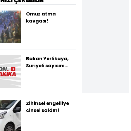
İNİZİ ÇEKEBİLİR
Omuz atma
kavgası!
Bakan Yerlikaya,
Suriyeli sayısını
açıkladı
Zihinsel engelliye
cinsel saldırı!