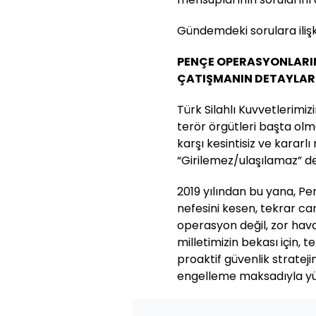
Gündemdeki sorulara ilişk
PENÇE OPERASYONLARIN
ÇATIŞMANIN DETAYLAR
Türk Silahlı Kuvvetlerim
terör örgütleri başta olm
karşı kesintisiz ve karar
“Girilemez/ulaşılamaz” den
2019 yılından bu yana, Pe
nefesini kesen, tekrar can
operasyon değil, zor hava,
milletimizin bekası için,
proaktif güvenlik strateji
engelleme maksadıyla yü