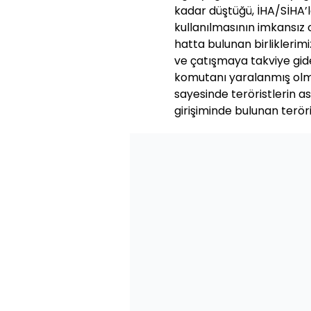
kadar düştüğü, İHA/SİHA’l
kullanılmasının imkansız o
hatta bulunan birlikleri
ve çatışmaya takviye gid
komutanı yaralanmış ol
sayesinde teröristlerin a
girişiminde bulunan teröri