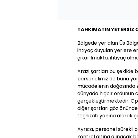
TAHKİ
MAT
IN YETERSİZ
Bölgede yer alan Üs Bölg
ihtiyaç duyulan yerlere 
çıkarılmakta, ihtiyaç ol
Arazi şartları bu şekilde 
personelimiz de buna yöne
mücadelenin doğasında zor
dünyada hiçbir ordunun c
gerçekleştirmektedir. Ope
diğer şartları göz önünde
teçhizatı yanına alarak ç
Ayrıca, personel sürekli
kontrol altına alınacak 