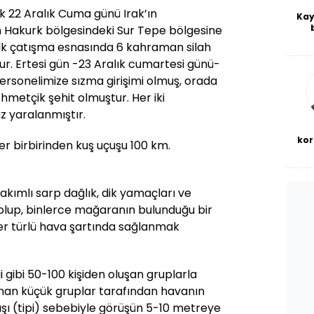
ak 22 Aralık Cuma günü Irak’ın
Kay
 Hakurk bölgesindeki Sur Tepe bölgesine
De
ilk çatışma esnasında 6 kahraman silah
haf
a
r. Ertesi gün -23 Aralık cumartesi günü-
bl
ersonelimize sızma girişimi olmuş, orada
metçik şehit olmuştur. Her iki
z yaralanmıştır.
kor
ler birbirinden kuş uçuşu 100 km.
akımlı sarp dağlık, dik yamaçları ve
 olup, binlerce mağaranın bulunduğu bir
her türlü hava şartında sağlanmak
ği gibi 50-100 kişiden oluşan gruplarla
nan küçük gruplar tarafından havanın
ğışı (tipi) sebebiyle görüşün 5-10 metreye