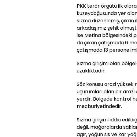
PKK terör örgütü ilk olar
kuzeydoğusunda yer alan
sızma düzenlemiş, çıkan 
arkadaşımız şehit olmuştu
ise Metina bölgesindeki p
da çıkan çatışmada 6 meh
çatışmada 13 personelimi
Sızma girişimi olan bölge
uzaklıktadır.
Söz konusu arazi yüksek r
uçurumları olan bir arazi
yerdir. Bölgede kontrol 
mecburiyetindedir.
Sızma girişimi iddia edildi
değil, mağaralarda sakla
ağır, yoğun sis ve kar ya