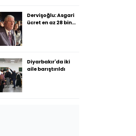
Dervişoğlu: Asgari
ücret en az 28 bin
lira olmalı
Diyarbakır'da iki
aile barıştırıldı