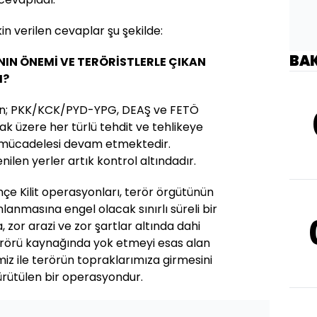
in verilen cevaplar şu şekilde:
BA
IN ÖNEMİ VE TERÖRİSTLERLE ÇIKAN
I?
izin; PKK/KCK/PYD-YPG, DEAŞ ve FETÖ
ak üzere her türlü tehdit ve tehlikeye
lı mücadelesi devam etmektedir.
ilen yerler artık kontrol altındadır.
nçe Kilit operasyonları, terör örgütünün
lanmasına engel olacak sınırlı süreli bir
 zor arazi ve zor şartlar altında dahi
 terörü kaynağında yok etmeyi esas alan
miz ile terörün topraklarımıza girmesini
rütülen bir operasyondur.