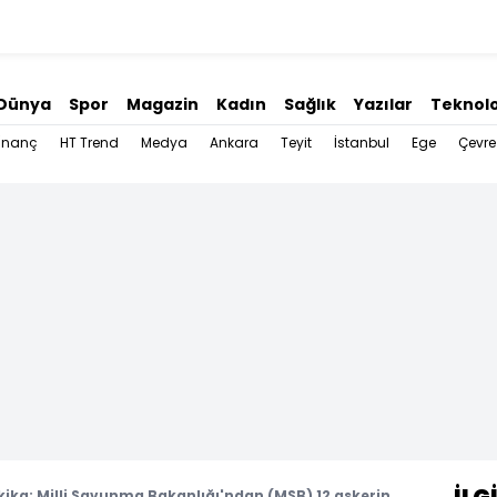
Dünya
Spor
Magazin
Kadın
Sağlık
Yazılar
Teknolo
İnanç
HT Trend
Medya
Ankara
Teyit
İstanbul
Ege
Çevre
ika: Milli Savunma Bakanlığı'ndan (MSB) 12 askerin