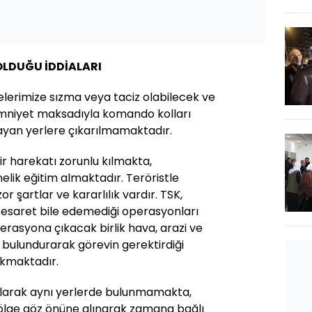
 OLDUĞU İDDİALARI
elerimize sızma veya taciz olabilecek ve
emniyet maksadıyla komando kolları
mayan yerlere çıkarılmamaktadır.
bir harekatı zorunlu kılmakta,
lik eğitim almaktadır. Teröristle
 şartlar ve kararlılık vardır. TSK,
esaret bile edemediği operasyonları
rasyona çıkacak birlik hava, arazi ve
 bulundurarak görevin gerektirdiği
ıkmaktadır.
 olarak aynı yerlerde bulunmamakta,
bölge göz önüne alınarak zamana bağlı