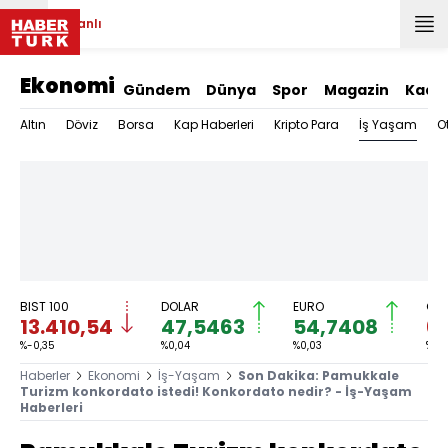
Canlı
Ekonomi
Gündem
Dünya
Spor
Magazin
Kadı
İş Yaşam
Altın
Döviz
Borsa
Kap Haberleri
Kripto Para
O
BIST 100
DOLAR
EURO
GRA
13.410,54
47,5463
54,7408
6.
%-0,35
%0,04
%0,03
%-0
Haberler
Ekonomi
İş-Yaşam
Son Dakika: Pamukkale
Turizm konkordato istedi! Konkordato nedir? - İş-Yaşam
Haberleri