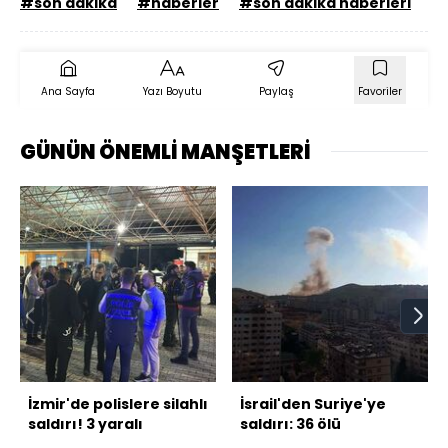
#son dakika
#haberler
#son dakika haberleri
#
Ana Sayfa
Yazı Boyutu
Paylaş
Favoriler
GÜNÜN ÖNEMLİ MANŞETLERİ
İzmir'de polislere silahlı
İsrail'den Suriye'ye
saldırı! 3 yaralı
saldırı: 36 ölü