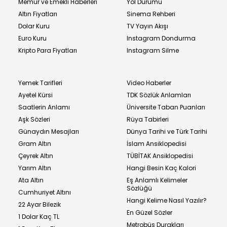
Memur ve Emekli Haberleri
Yol Durumu
Altın Fiyatları
Sinema Rehberi
Dolar Kuru
TV Yayın Akışı
Euro Kuru
Instagram Dondurma
Kripto Para Fiyatları
Instagram Silme
Yemek Tarifleri
Video Haberler
Ayetel Kürsi
TDK Sözlük Anlamları
Saatlerin Anlamı
Üniversite Taban Puanları
Aşk Sözleri
Rüya Tabirleri
Günaydın Mesajları
Dünya Tarihi ve Türk Tarihi
Gram Altın
İslam Ansiklopedisi
Çeyrek Altın
TÜBİTAK Ansiklopedisi
Yarım Altın
Hangi Besin Kaç Kalori
Ata Altın
Eş Anlamlı Kelimeler
Sözlüğü
Cumhuriyet Altını
Hangi Kelime Nasıl Yazılır?
22 Ayar Bilezik
En Güzel Sözler
1 Dolar Kaç TL
Metrobüs Durakları