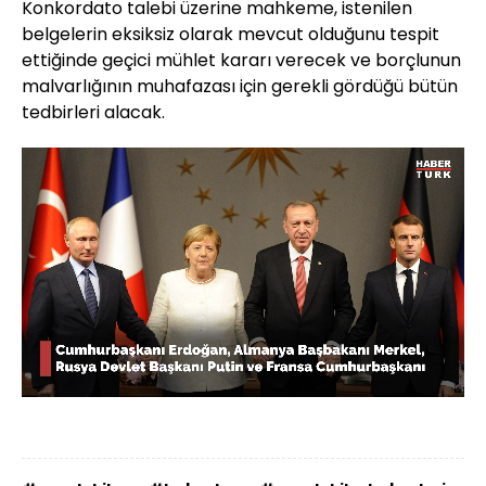
Konkordato talebi üzerine mahkeme, istenilen
belgelerin eksiksiz olarak mevcut olduğunu tespit
ettiğinde geçici mühlet kararı verecek ve borçlunun
malvarlığının muhafazası için gerekli gördüğü bütün
tedbirleri alacak.
Yüklendi
:
44.36%
Sesi
Oynatma
1080
Aç
Hızı