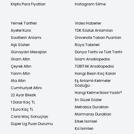
Kripto Para Fiyatları
Instagram Silme
Yemek Tarifleri
Video Haberler
Ayetel Kürsi
TDK Sözlük Anlamları
Saatlerin Anlamı
Üniversite Taban Puanları
Aşk Sözleri
Rüya Tabirleri
Günaydın Mesajları
Dünya Tarihi ve Türk Tarihi
Gram Altın
İslam Ansiklopedisi
Çeyrek Altın
TÜBİTAK Ansiklopedisi
Yarım Altın
Hangi Besin Kaç Kalori
Ata Altın
Eş Anlamlı Kelimeler
Sözlüğü
Cumhuriyet Altını
Hangi Kelime Nasıl Yazılır?
22 Ayar Bilezik
En Güzel Sözler
1 Dolar Kaç TL
Metrobüs Durakları
1 Euro Kaç TL
Marmaray Durakları
Canlı Maç Sonuçları
Erkek İsimleri
Süper Lig Puan Durumu
Kız İsimleri