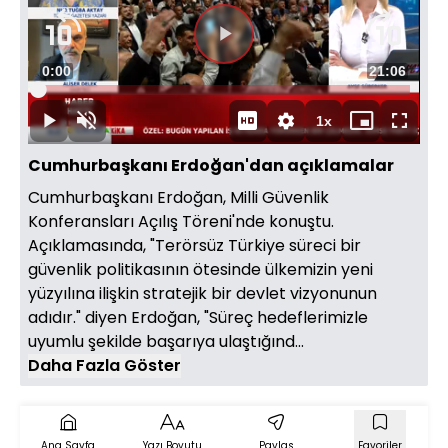
Videoyu
Süre
0:00
Toplam
21:06
Oynat
Yüklendi
:
0.47%
Süre
1x
Oynat
Sesi
Oynatma
Mini
Tam
Aç
Hızı
oynatıcı
Ekran
Cumhurbaşkanı Erdoğan'dan açıklamalar
Cumhurbaşkanı Erdoğan, Milli Güvenlik
Konferansları Açılış Töreni'nde konuştu.
Açıklamasında, "Terörsüz Türkiye süreci bir
güvenlik politikasının ötesinde ülkemizin yeni
yüzyılına ilişkin stratejik bir devlet vizyonunun
adıdır." diyen Erdoğan, "Süreç hedeflerimizle
uyumlu şekilde başarıya ulaştığınd...
Daha Fazla Göster
Ana Sayfa
Yazı Boyutu
Paylaş
Favoriler