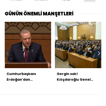
GÜNÜN ÖNEMLİ MANŞETLERİ
Cumhurbaşkanı
Gergin salı!
Erdoğan'dan
Kılıçdaroğlu Genel
açıklamalar
Merkez'de, Özel
TBMM'de konuştu