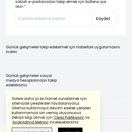
sabah e-postanızdan takip etmek için bültene üye
olun.”
Kaydet
Günlük gelişmeleri takip edebilmek için habertürk uygulamasını
indirin
Günlük gelişmeleri sosyal
medya hesaplarından takip
edebilirsiniz.
Sizlere daha iyi bir hizmet sunabilmek için
sitemizde çerezlerden faydalanıyoruz.
Sitemizi kullanmaya devam ederek çerezleri
kullanmamıza izin vermiş oluyorsunuz.
Detaylı bilgi almak için
‘Çerez Politikasını’
ve
‘Aydınlatma Metnini’
inceleyebilirsiniz.
Bu çeviride
Google Translete
kullanılmıştır.