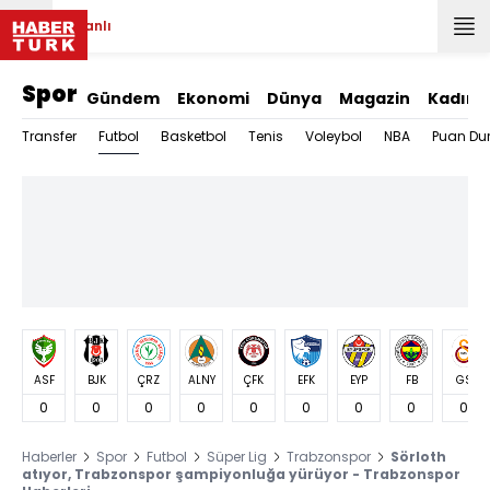
Canlı
Spor
Gündem
Ekonomi
Dünya
Magazin
Kadın
Futbol
Transfer
Basketbol
Tenis
Voleybol
NBA
Puan Du
ASF
BJK
ÇRZ
ALNY
ÇFK
EFK
EYP
FB
GS
0
0
0
0
0
0
0
0
0
Haberler
Spor
Futbol
Süper Lig
Trabzonspor
Sörloth
atıyor, Trabzonspor şampiyonluğa yürüyor - Trabzonspor