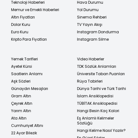
Teknoloji Haberleri
Hava Durumu
Memur ve Emekli Haberleri
Yol Durumu
Altın Fiyatları
Sinema Rehberi
Dolar Kuru
TV Yayın Akışı
Euro Kuru
Instagram Dondurma
Kripto Para Fiyatları
Instagram Silme
Yemek Tarifleri
Video Haberler
Ayetel Kürsi
TDK Sözlük Anlamları
Saatlerin Anlamı
Üniversite Taban Puanları
Aşk Sözleri
Rüya Tabirleri
Günaydın Mesajları
Dünya Tarihi ve Türk Tarihi
Gram Altın
İslam Ansiklopedisi
Çeyrek Altın
TÜBİTAK Ansiklopedisi
Yarım Altın
Hangi Besin Kaç Kalori
Ata Altın
Eş Anlamlı Kelimeler
Sözlüğü
Cumhuriyet Altını
Hangi Kelime Nasıl Yazılır?
22 Ayar Bilezik
En Güzel Sözler