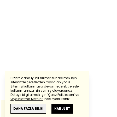
Sizlere daha iyi bir hizmet sunabilmek için
sitemizde çerezlerden faydalanıyoruz.
Sitemizi kullanmaya devam ederek çerezleri
Powered by
Translate
kullanmamıza izin vermiş oluyorsunuz.
Detaylı bilgi almak için
‘Çerez Politikasını’
ve
‘Aydınlatma Metnini’
inceleyebilirsiniz.
Bu çeviride
Google Translete
kullanılmıştır.
Anlam ve çeviri hatalarından
haberturk.com
DAHA FAZLA BİLGİ
KABUL ET
sorumlu değildir.