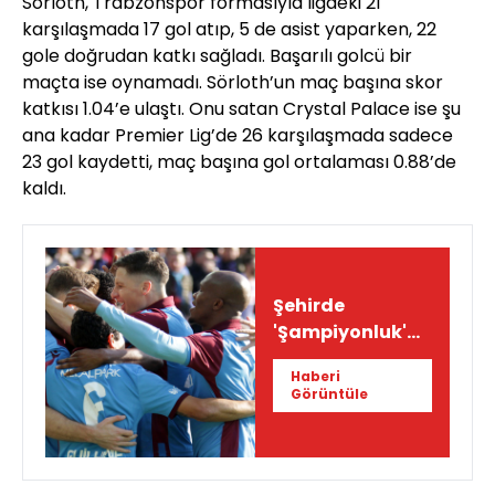
Sörloth, Trabzonspor formasıyla ligdeki 21
karşılaşmada 17 gol atıp, 5 de asist yaparken, 22
gole doğrudan katkı sağladı. Başarılı golcü bir
maçta ise oynamadı. Sörloth’un maç başına skor
katkısı 1.04’e ulaştı. Onu satan Crystal Palace ise şu
ana kadar Premier Lig’de 26 karşılaşmada sadece
23 gol kaydetti, maç başına gol ortalaması 0.88’de
kaldı.
Şehirde
'Şampiyonluk'
sesleri!
Haberi
Görüntüle