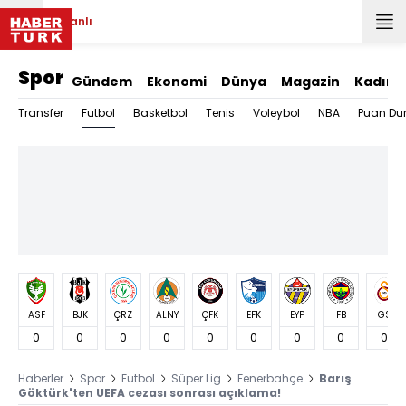
Canlı
Spor
Gündem
Ekonomi
Dünya
Magazin
Kadın
Futbol
Transfer
Basketbol
Tenis
Voleybol
NBA
Puan Du
ASF
BJK
ÇRZ
ALNY
ÇFK
EFK
EYP
FB
GS
0
0
0
0
0
0
0
0
0
Haberler
Spor
Futbol
Süper Lig
Fenerbahçe
Barış
Göktürk'ten UEFA cezası sonrası açıklama!