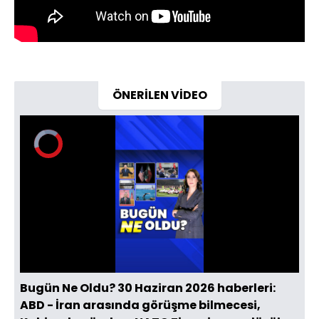
ÖNERİLEN VİDEO
Video
Oynatıcısı
yükleniyor.
Yüklendi
:
0%
Sesi
Oynatma
Aç
Hızı
Bugün Ne Oldu? 30 Haziran 2026 haberleri:
ABD - İran arasında görüşme bilmecesi,