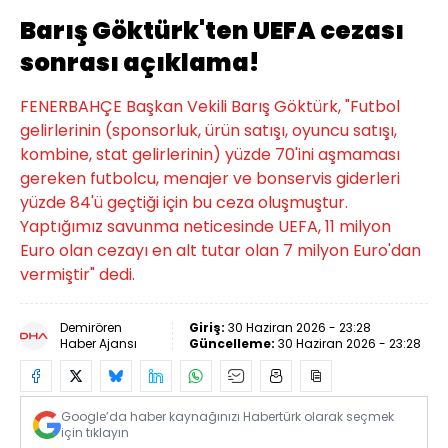
Barış Göktürk'ten UEFA cezası
sonrası açıklama!
FENERBAHÇE Başkan Vekili Barış Göktürk, "Futbol
gelirlerinin (sponsorluk, ürün satışı, oyuncu satışı,
kombine, stat gelirlerinin) yüzde 70'ini aşmaması
gereken futbolcu, menajer ve bonservis giderleri
yüzde 84'ü geçtiği için bu ceza oluşmuştur.
Yaptığımız savunma neticesinde UEFA, 11 milyon
Euro olan cezayı en alt tutar olan 7 milyon Euro'dan
vermiştir" dedi.
Demirören
Giriş:
30 Haziran 2026 - 23:28
Haber Ajansı
Güncelleme:
30 Haziran 2026 - 23:28
Google’da haber kaynağınızı Habertürk olarak seçmek
için tıklayın