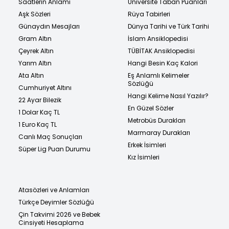
Saatlerin Anlamı
Üniversite Taban Puanları
Aşk Sözleri
Rüya Tabirleri
Günaydın Mesajları
Dünya Tarihi ve Türk Tarihi
Gram Altın
İslam Ansiklopedisi
Çeyrek Altın
TÜBİTAK Ansiklopedisi
Yarım Altın
Hangi Besin Kaç Kalori
Ata Altın
Eş Anlamlı Kelimeler
Sözlüğü
Cumhuriyet Altını
Hangi Kelime Nasıl Yazılır?
22 Ayar Bilezik
En Güzel Sözler
1 Dolar Kaç TL
Metrobüs Durakları
1 Euro Kaç TL
Marmaray Durakları
Canlı Maç Sonuçları
Erkek İsimleri
Süper Lig Puan Durumu
Kız İsimleri
Atasözleri ve Anlamları
Türkçe Deyimler Sözlüğü
Çin Takvimi 2026 ve Bebek
Cinsiyeti Hesaplama