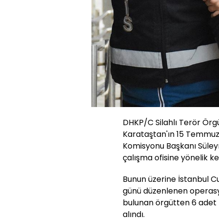
DHKP/C Silahlı Terör Örgü
Karataştan'ın 15 Temmuz g
Komisyonu Başkanı Süley
çalışma ofisine yönelik keş
Bunun üzerine İstanbul C
günü düzenlenen operas
bulunan örgütten 6 adet
alındı.