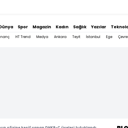
Dünya
Spor
Magazin
Kadın
Sağlık
Yazılar
Teknolo
İnanç
HT Trend
Medya
Ankara
Teyit
İstanbul
Ege
Çevre
un ofisine keşif yapan DHKP-C üyeleri tutuklandı