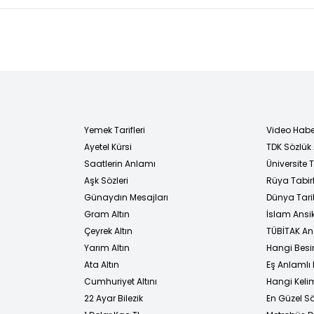
terör kadar
kara
tehlikeli
Yemek Tarifleri
Video Habe
Ayetel Kürsi
TDK Sözlük
i
Saatlerin Anlamı
Üniversite
Aşk Sözleri
Rüya Tabirl
Günaydın Mesajları
Dünya Tarih
Gram Altın
İslam Ansi
Çeyrek Altın
TÜBİTAK An
Yarım Altın
Hangi Besi
Ata Altın
Eş Anlamlı 
Cumhuriyet Altını
Hangi Kelim
22 Ayar Bilezik
En Güzel Sö