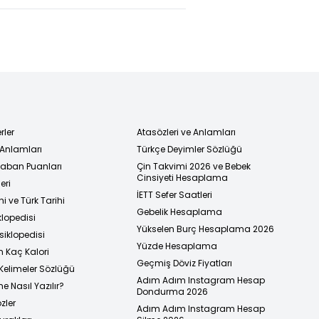
r çıktı!
baba sabah
oğlu öldü!
rler
Atasözleri ve Anlamları
 Anlamları
Türkçe Deyimler Sözlüğü
 Taban Puanları
Çin Takvimi 2026 ve Bebek
Cinsiyeti Hesaplama
eri
İETT Sefer Saatleri
i ve Türk Tarihi
Gebelik Hesaplama
klopedisi
Yükselen Burç Hesaplama 2026
siklopedisi
Yüzde Hesaplama
n Kaç Kalori
Geçmiş Döviz Fiyatları
Kelimeler Sözlüğü
Adım Adım Instagram Hesap
e Nasıl Yazılır?
Dondurma 2026
zler
Adım Adım Instagram Hesap