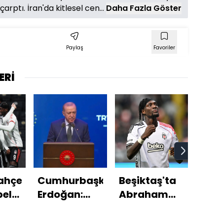
arptı. İran'da kitlesel cen...
Daha Fazla Göster
Paylaş
Favoriler
ERİ
hçe'de
Cumhurbaşkanı
Beşiktaş'ta
Olay
belli
Erdoğan:
Abraham
son
Bağımlılık
bekleyişi!
dav