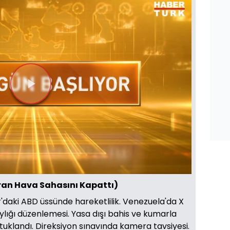
Videoyu
Oynat
İran Hava Sahasını Kapattı)
r'daki ABD üssünde hareketlilik. Venezuela'da X
ylığı düzenlemesi. Yasa dışı bahis ve kumarla
uklandı. Direksiyon sınavında kamera tavsiyesi.