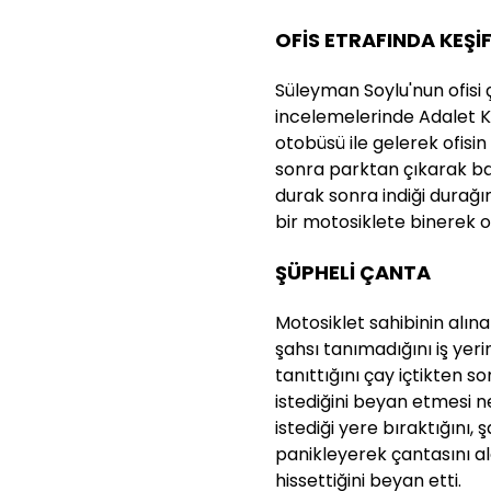
OFİS ETRAFINDA KEŞİ
Süleyman Soylu'nun ofisi
incelemelerinde Adalet 
otobüsü ile gelerek ofisi
sonra parktan çıkarak baş
durak sonra indiği durağın
bir motosiklete binerek ol
ŞÜPHELİ ÇANTA
Motosiklet sahibinin alın
şahsı tanımadığını iş yer
tanıttığını çay içtikten 
istediğini beyan etmesi n
istediği yere bıraktığını,
panikleyerek çantasını a
hissettiğini beyan etti.