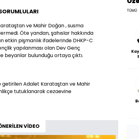
Öze
SORUMLULARI
TÜMÜ
Karataştan ve Mahir Doğan , susma
 vermedi. Öte yandan, şahıslar hakkında
n etkin pişmanlık ifadelerinde DHKP-C
gençlik yapılanması olan Dev Genç
Kay
 beyanlar bulunduğu ortaya çıktı.
De
haf
a
bl
e getirilen Adalet Karataştan ve Mahir
imlikçe tutuklanarak cezaevine
B
fab
ÖNERİLEN VİDEO