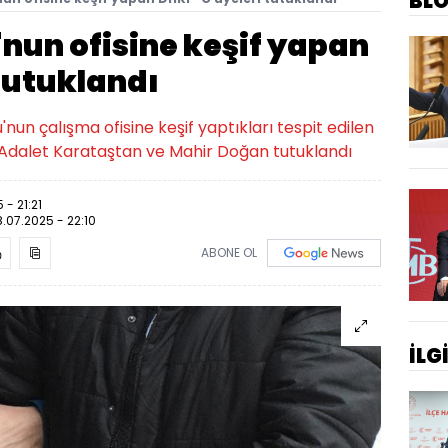
BL
nun ofisine keşif yapan
tutuklandı
'nun çalışma ofisine keşif yaptıkları tespit edilen
i Adalet Karataştan ve Mahir Doğan tutuklandı
 - 21:21
8.07.2025 - 22:10
ABONE OL
İLG