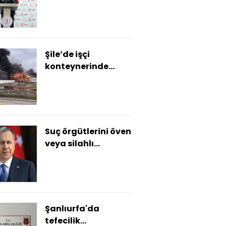
Şile’de işçi
konteynerinde
yangın: 1 ölü
Suç örgütlerini öven
veya silahlı
paylaşım yapan
325 şüpheli
yakalandı
Şanlıurfa'da
tefecilik