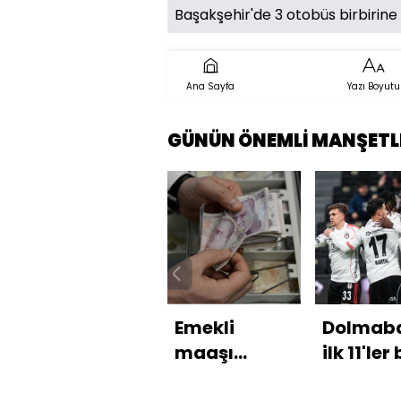
Başakşehir'de 3 otobüs birbirine ç
Ana Sayfa
Yazı Boyutu
GÜNÜN ÖNEMLİ MANŞETL
Emekli
Dolmaba
maaşı
ilk 11'ler 
düzenlemesi
oldu!