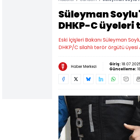
Süleyman Soylu'
DHKP-C üyeleri 
Eski İçişleri Bakanı Süleyman Soylu
DHKP/C silahlı terör örgütü üyes
Giriş:
18.07.2025
Haber Merkezi
Güncelleme:
1