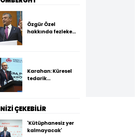
OOMBERGHT
Özgür Özel
hakkında fezleke
hazırlandı
Karahan: Küresel
tedarik
zincirlerindeki
yönlenmeyle
ihracatımız
hızlandı
İNİZİ ÇEKEBİLİR
'Kütüphanesiz yer
kalmayacak'