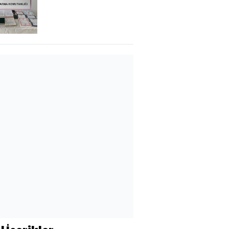
operasyonu: 3
gözaltı