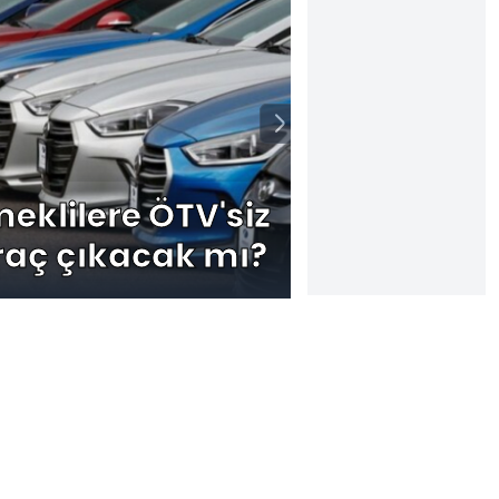
eklilere ÖTV'siz
Uyum haf
raç çıkacak mı?
zam