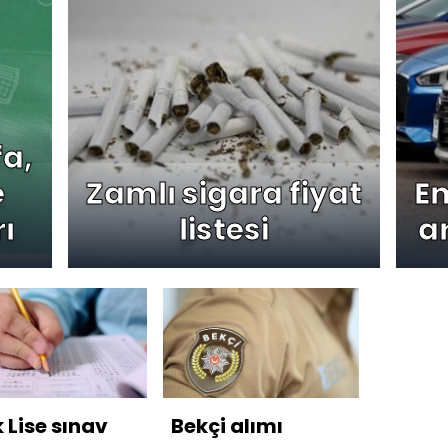
fa,
e
Zamlı sigara fiyat
Em
ı
listesi
a
 Lise sınav
Bekçi alımı