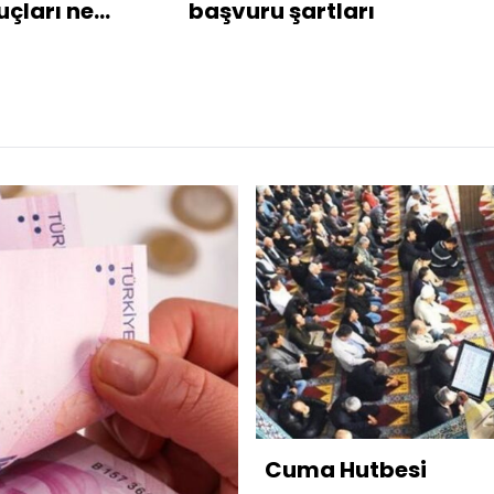
uçları ne
başvuru şartları
man
klanacak?
Cuma Hutbesi