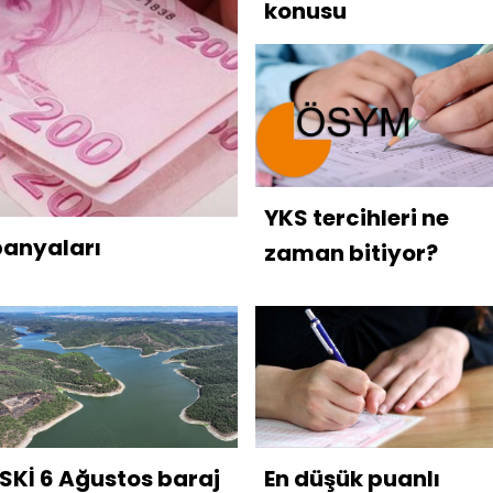
konusu
YKS tercihleri ne
anyaları
zaman bitiyor?
İSKİ 6 Ağustos baraj
En düşük puanlı