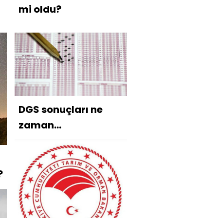
mi oldu?
DGS sonuçları ne
zaman
açıklanacak?
?