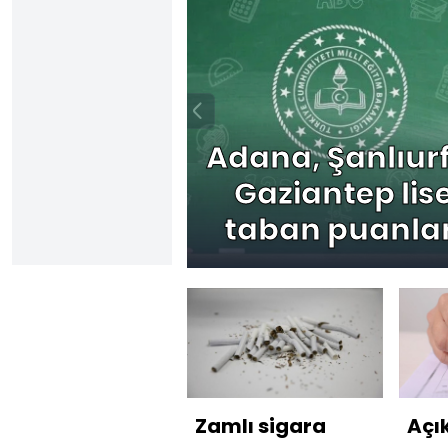
Adana, Şanlıur
Gaziantep lis
taban puanlar
Zamlı sigara
Açık