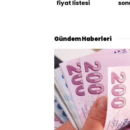
fiyat listesi
son
za
açı
Gündem Haberleri