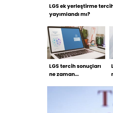
LGS ek yerleştirme terci
yayımlandı mı?
LGS tercih sonuçları
ne zaman
açıklanacak?