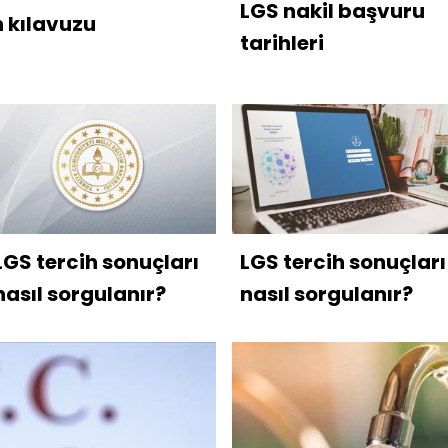
LGS nakil başvuru
h kılavuzu
tarihleri
LGS tercih sonuçları
LGS tercih sonuçları
nasıl sorgulanır?
nasıl sorgulanır?