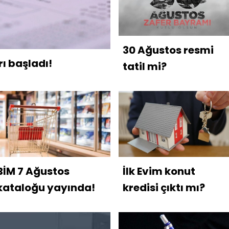
30 Ağustos resmi
ı başladı!
tatil mi?
BİM 7 Ağustos
İlk Evim konut
kataloğu yayında!
kredisi çıktı mı?