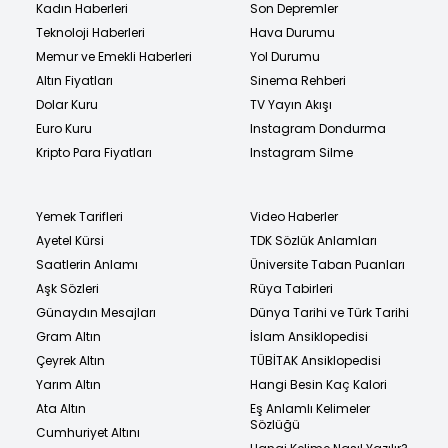
Kadın Haberleri
Son Depremler
Teknoloji Haberleri
Hava Durumu
Memur ve Emekli Haberleri
Yol Durumu
Altın Fiyatları
Sinema Rehberi
Dolar Kuru
TV Yayın Akışı
Euro Kuru
Instagram Dondurma
Kripto Para Fiyatları
Instagram Silme
Yemek Tarifleri
Video Haberler
Ayetel Kürsi
TDK Sözlük Anlamları
Saatlerin Anlamı
Üniversite Taban Puanları
Aşk Sözleri
Rüya Tabirleri
Günaydın Mesajları
Dünya Tarihi ve Türk Tarihi
Gram Altın
İslam Ansiklopedisi
Çeyrek Altın
TÜBİTAK Ansiklopedisi
Yarım Altın
Hangi Besin Kaç Kalori
Ata Altın
Eş Anlamlı Kelimeler
Sözlüğü
Cumhuriyet Altını