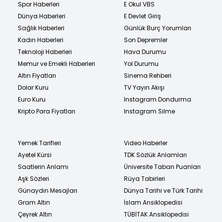
Spor Haberleri
E Okul VBS
Dünya Haberleri
E Devlet Giriş
Sağlık Haberleri
Günlük Burç Yorumları
Kadın Haberleri
Son Depremler
Teknoloji Haberleri
Hava Durumu
Memur ve Emekli Haberleri
Yol Durumu
Altın Fiyatları
Sinema Rehberi
Dolar Kuru
TV Yayın Akışı
Euro Kuru
Instagram Dondurma
Kripto Para Fiyatları
Instagram Silme
Yemek Tarifleri
Video Haberler
Ayetel Kürsi
TDK Sözlük Anlamları
Saatlerin Anlamı
Üniversite Taban Puanları
Aşk Sözleri
Rüya Tabirleri
Günaydın Mesajları
Dünya Tarihi ve Türk Tarihi
Gram Altın
İslam Ansiklopedisi
Çeyrek Altın
TÜBİTAK Ansiklopedisi