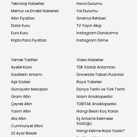
Teknoloji Haberleri
Hava Durumu
Memur ve Emekli Haberleri
Yol Durumu
Altın Fiyatları
Sinema Rehberi
Dolar Kuru
TV Yayın Akışı
Euro Kuru
Instagram Dondurma
Kripto Para Fiyatları
Instagram Silme
Yemek Tarifleri
Video Haberler
Ayetel Kürsi
TDK Sözlük Anlamları
Saatlerin Anlamı
Üniversite Taban Puanları
Aşk Sözleri
Rüya Tabirleri
Günaydın Mesajları
Dünya Tarihi ve Türk Tarihi
Gram Altın
İslam Ansiklopedisi
Çeyrek Altın
TÜBİTAK Ansiklopedisi
Yarım Altın
Hangi Besin Kaç Kalori
Ata Altın
Eş Anlamlı Kelimeler
Sözlüğü
Cumhuriyet Altını
Hangi Kelime Nasıl Yazılır?
22 Ayar Bilezik