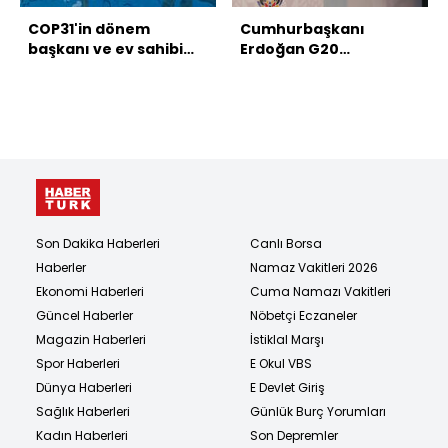
COP31'in dönem
Cumhurbaşkanı
başkanı ve ev sahibi
Erdoğan G20
Türkiye oldu
Zirvesi'nde konuştu
Son Dakika Haberleri
Canlı Borsa
Haberler
Namaz Vakitleri 2026
Ekonomi Haberleri
Cuma Namazı Vakitleri
Güncel Haberler
Nöbetçi Eczaneler
Magazin Haberleri
İstiklal Marşı
Spor Haberleri
E Okul VBS
Dünya Haberleri
E Devlet Giriş
Sağlık Haberleri
Günlük Burç Yorumları
Kadın Haberleri
Son Depremler