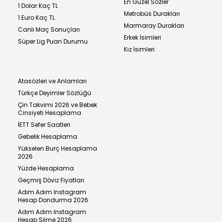
En Güzel Sözler
1 Dolar Kaç TL
Metrobüs Durakları
1 Euro Kaç TL
Marmaray Durakları
Canlı Maç Sonuçları
Erkek İsimleri
Süper Lig Puan Durumu
Kız İsimleri
Atasözleri ve Anlamları
Türkçe Deyimler Sözlüğü
Çin Takvimi 2026 ve Bebek
Cinsiyeti Hesaplama
İETT Sefer Saatleri
Gebelik Hesaplama
Yükselen Burç Hesaplama
2026
Yüzde Hesaplama
Geçmiş Döviz Fiyatları
Adım Adım Instagram
Hesap Dondurma 2026
Adım Adım Instagram
Hesap Silme 2026