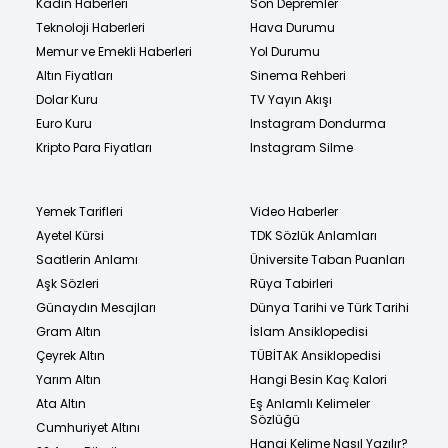
Kadın Haberleri
Son Depremler
Teknoloji Haberleri
Hava Durumu
Memur ve Emekli Haberleri
Yol Durumu
Altın Fiyatları
Sinema Rehberi
Dolar Kuru
TV Yayın Akışı
Euro Kuru
Instagram Dondurma
Kripto Para Fiyatları
Instagram Silme
Yemek Tarifleri
Video Haberler
Ayetel Kürsi
TDK Sözlük Anlamları
Saatlerin Anlamı
Üniversite Taban Puanları
Aşk Sözleri
Rüya Tabirleri
Günaydın Mesajları
Dünya Tarihi ve Türk Tarihi
Gram Altın
İslam Ansiklopedisi
Çeyrek Altın
TÜBİTAK Ansiklopedisi
Yarım Altın
Hangi Besin Kaç Kalori
Ata Altın
Eş Anlamlı Kelimeler
Sözlüğü
Cumhuriyet Altını
Hangi Kelime Nasıl Yazılır?