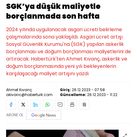
SGK’ya düşük maliyetle
borçlanmada son hafta
2024 yılında uygulanacak asgari ücreti belirleme
çalışmalarında sona yaklaşıldı. Asgari ücret artışı
Sosyal Güvenlik Kurumu'na (SGK) yapılan askerlik
borçlanması ve doğum borçlanması maliyetlerini de
artıracak. Habertürk'ten Ahmet Kıvanç, askerlik ve
doğum borçlanmasında yeni yılı bekleyenlerin
karşılaşacağı maliyet artışını yazdı
Ahmet Kıvanç
Giriş:
26.12.2023 - 07:58
akivanc@haberturk.com
Güncelleme:
26.12.2023 - 11:22
ABONE OL