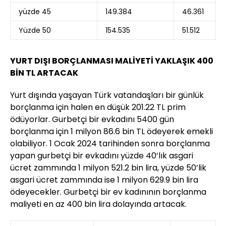
yüzde 45
149.384
46.361
Yüzde 50
154.535
51.512
YURT DIŞI BORÇLANMASI MALİYETİ YAKLAŞIK 400
BİN TL ARTACAK
Yurt dışında yaşayan Türk vatandaşları bir günlük
borçlanma için halen en düşük 201.22 TL prim
ödüyorlar. Gurbetçi bir evkadını 5400 gün
borçlanma için 1 milyon 86.6 bin TL ödeyerek emekli
olabiliyor. 1 Ocak 2024 tarihinden sonra borçlanma
yapan gurbetçi bir evkadını yüzde 40’lık asgari
ücret zammında 1 milyon 521.2 bin lira, yüzde 50’lik
asgari ücret zammında ise 1 milyon 629.9 bin lira
ödeyecekler. Gurbetçi bir ev kadınının borçlanma
maliyeti en az 400 bin lira dolayında artacak.