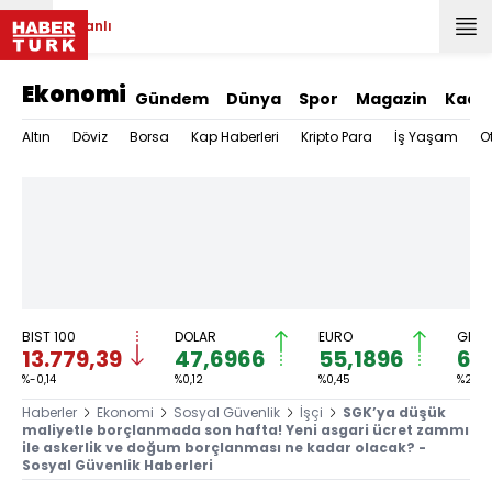
Canlı
Ekonomi
Gündem
Dünya
Spor
Magazin
Kadı
Altın
Döviz
Borsa
Kap Haberleri
Kripto Para
İş Yaşam
O
BIST 100
DOLAR
EURO
GRAM
13.779,39
47,6966
55,1896
6.
%-0,14
%0,12
%0,45
%2,59
Haberler
Ekonomi
Sosyal Güvenlik
İşçi
SGK’ya düşük
maliyetle borçlanmada son hafta! Yeni asgari ücret zammı
ile askerlik ve doğum borçlanması ne kadar olacak? -
Sosyal Güvenlik Haberleri