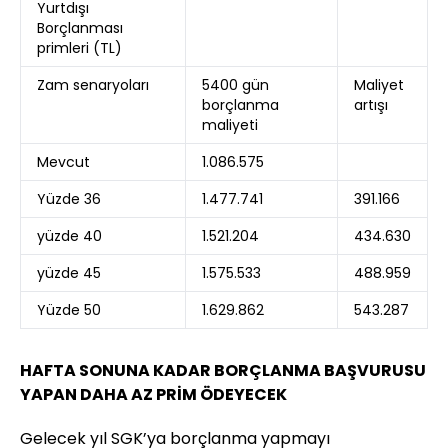
Yurtdışı
Borçlanması
primleri (TL)
Zam senaryoları
5400 gün
Maliyet
borçlanma
artışı
maliyeti
Mevcut
1.086.575
Yüzde 36
1.477.741
391.166
yüzde 40
1.521.204
434.630
yüzde 45
1.575.533
488.959
Yüzde 50
1.629.862
543.287
HAFTA SONUNA KADAR BORÇLANMA BAŞVURUSU
YAPAN DAHA AZ PRİM ÖDEYECEK
Gelecek yıl SGK’ya borçlanma yapmayı