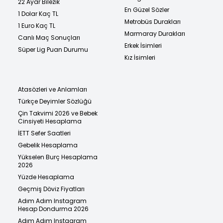
22 Ayar Bilezik
En Güzel Sözler
1 Dolar Kaç TL
Metrobüs Durakları
1 Euro Kaç TL
Marmaray Durakları
Canlı Maç Sonuçları
Erkek İsimleri
Süper Lig Puan Durumu
Kız İsimleri
Atasözleri ve Anlamları
Türkçe Deyimler Sözlüğü
Çin Takvimi 2026 ve Bebek
Cinsiyeti Hesaplama
İETT Sefer Saatleri
Gebelik Hesaplama
Yükselen Burç Hesaplama
2026
Yüzde Hesaplama
Geçmiş Döviz Fiyatları
Adım Adım Instagram
Hesap Dondurma 2026
Adım Adım Instagram