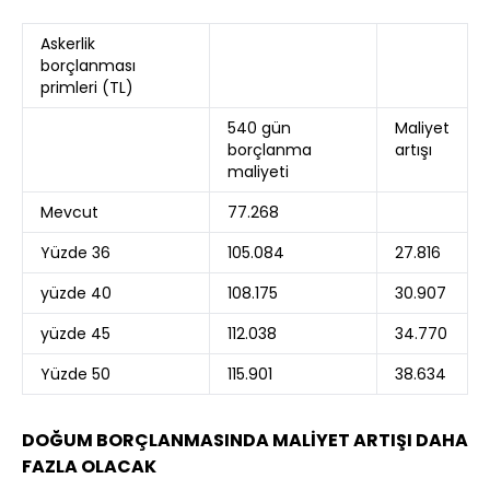
Askerlik
borçlanması
primleri (TL)
540 gün
Maliyet
borçlanma
artışı
maliyeti
Mevcut
77.268
Yüzde 36
105.084
27.816
yüzde 40
108.175
30.907
yüzde 45
112.038
34.770
Yüzde 50
115.901
38.634
DOĞUM BORÇLANMASINDA MALİYET ARTIŞI DAHA
FAZLA OLACAK