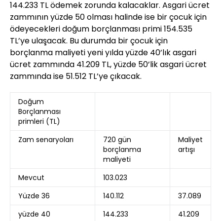
144.233 TL ödemek zorunda kalacaklar. Asgari ücret
zammının yüzde 50 olması halinde ise bir çocuk için
ödeyecekleri doğum borçlanması primi 154.535
TL’ye ulaşacak. Bu durumda bir çocuk için
borçlanma maliyeti yeni yılda yüzde 40’lık asgari
ücret zammında 41.209 TL, yüzde 50’lik asgari ücret
zammında ise 51.512 TL’ye çıkacak.
Doğum
Borçlanması
primleri (TL)
Zam senaryoları
720 gün
Maliyet
borçlanma
artışı
maliyeti
Mevcut
103.023
Yüzde 36
140.112
37.089
yüzde 40
144.233
41.209