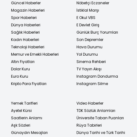
Güncel Haberler
Nöbetçi Eczaneler
Magazin Haberleri
İstiklal Marşı
Spor Haberleri
E Okul VBS
Dünya Haberleri
E Devlet Giriş
Sağlık Haberleri
Günlük Burç Yorumları
Kadın Haberleri
Son Depremler
Teknoloji Haberleri
Hava Durumu
Memur ve Emekli Haberleri
Yol Durumu
Altın Fiyatları
Sinema Rehberi
Dolar Kuru
TV Yayın Akışı
Euro Kuru
Instagram Dondurma
Kripto Para Fiyatları
Instagram Silme
Yemek Tarifleri
Video Haberler
Ayetel Kürsi
TDK Sözlük Anlamları
Saatlerin Anlamı
Üniversite Taban Puanları
Aşk Sözleri
Rüya Tabirleri
Günaydın Mesajları
Dünya Tarihi ve Türk Tarihi