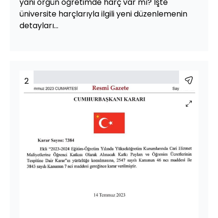
yani örgün öğretimde harç var mı? İşte
üniversite harçlarıyla ilgili yeni düzenlemenin
detayları...
2