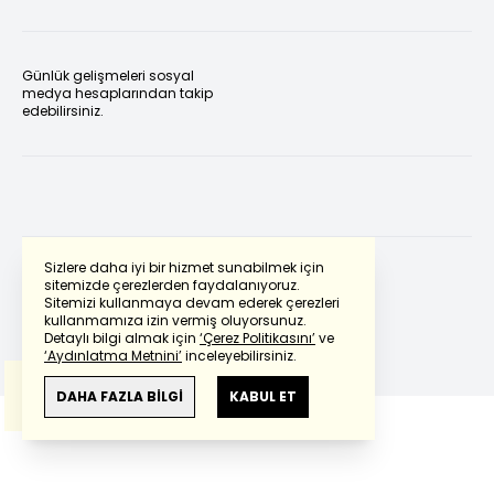
Günlük gelişmeleri sosyal
medya hesaplarından takip
edebilirsiniz.
Sizlere daha iyi bir hizmet sunabilmek için
sitemizde çerezlerden faydalanıyoruz.
Sitemizi kullanmaya devam ederek çerezleri
Powered by
Translate
kullanmamıza izin vermiş oluyorsunuz.
Detaylı bilgi almak için
‘Çerez Politikasını’
ve
‘Aydınlatma Metnini’
inceleyebilirsiniz.
Bu çeviride
Google Translete
kullanılmıştır.
Anlam ve çeviri hatalarından
haberturk.com
DAHA FAZLA BİLGİ
KABUL ET
sorumlu değildir.