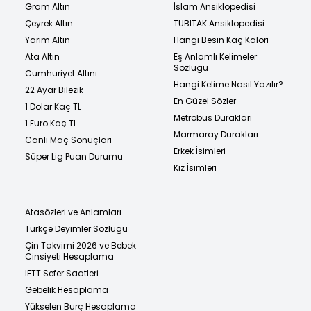
Gram Altın
İslam Ansiklopedisi
Çeyrek Altın
TÜBİTAK Ansiklopedisi
Yarım Altın
Hangi Besin Kaç Kalori
Ata Altın
Eş Anlamlı Kelimeler
Sözlüğü
Cumhuriyet Altını
Hangi Kelime Nasıl Yazılır?
22 Ayar Bilezik
En Güzel Sözler
1 Dolar Kaç TL
Metrobüs Durakları
1 Euro Kaç TL
Marmaray Durakları
Canlı Maç Sonuçları
Erkek İsimleri
Süper Lig Puan Durumu
Kız İsimleri
Atasözleri ve Anlamları
Türkçe Deyimler Sözlüğü
Çin Takvimi 2026 ve Bebek
Cinsiyeti Hesaplama
İETT Sefer Saatleri
Gebelik Hesaplama
Yükselen Burç Hesaplama