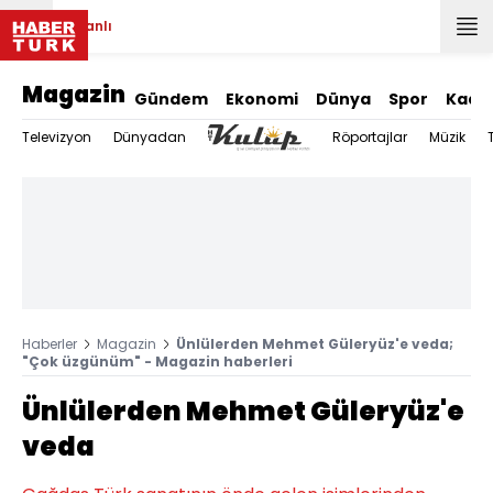
Canlı
Magazin
Gündem
Ekonomi
Dünya
Spor
Kadı
Televizyon
Dünyadan
Röportajlar
Müzik
Haberler
Magazin
Ünlülerden Mehmet Güleryüz'e veda;
"Çok üzgünüm" - Magazin haberleri
Ünlülerden Mehmet Güleryüz'e
veda