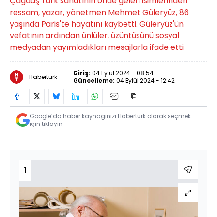
Çağdaş Türk sanatının önde gelen isimlerinden
ressam, yazar, yönetmen Mehmet Güleryüz, 86
yaşında Paris'te hayatını kaybetti. Güleryüz'ün
vefatının ardından ünlüler, üzüntüsünü sosyal
medyadan yayımladıkları mesajlarla ifade etti
Giriş:
04 Eylül 2024 - 08:54
Habertürk
Güncelleme:
04 Eylül 2024 - 12:42
Google’da haber kaynağınızı Habertürk olarak seçmek
için tıklayın
1