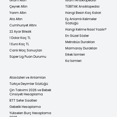
Gram Altın
İslam Ansiklopedisi
Çeyrek Altın
TÜBİTAK Ansiklopedisi
Yarım Altın
Hangi Besin Kaç Kalori
Ata Altın
Eş Anlamlı Kelimeler
Sözlüğü
Cumhuriyet Altını
Hangi Kelime Nasıl Yazılır?
22 Ayar Bilezik
En Güzel Sözler
1 Dolar Kaç TL
Metrobüs Durakları
1 Euro Kaç TL
Marmaray Durakları
Canlı Maç Sonuçları
Erkek İsimleri
Süper Lig Puan Durumu
Kız İsimleri
Atasözleri ve Anlamları
Türkçe Deyimler Sözlüğü
Çin Takvimi 2026 ve Bebek
Cinsiyeti Hesaplama
İETT Sefer Saatleri
Gebelik Hesaplama
Yükselen Burç Hesaplama