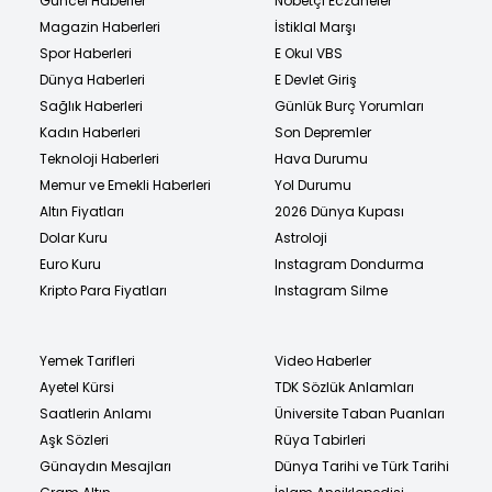
Güncel Haberler
Nöbetçi Eczaneler
Magazin Haberleri
İstiklal Marşı
Spor Haberleri
E Okul VBS
Dünya Haberleri
E Devlet Giriş
Sağlık Haberleri
Günlük Burç Yorumları
Kadın Haberleri
Son Depremler
Teknoloji Haberleri
Hava Durumu
Memur ve Emekli Haberleri
Yol Durumu
Altın Fiyatları
2026 Dünya Kupası
Dolar Kuru
Astroloji
Euro Kuru
Instagram Dondurma
Kripto Para Fiyatları
Instagram Silme
Yemek Tarifleri
Video Haberler
Ayetel Kürsi
TDK Sözlük Anlamları
Saatlerin Anlamı
Üniversite Taban Puanları
Aşk Sözleri
Rüya Tabirleri
Günaydın Mesajları
Dünya Tarihi ve Türk Tarihi