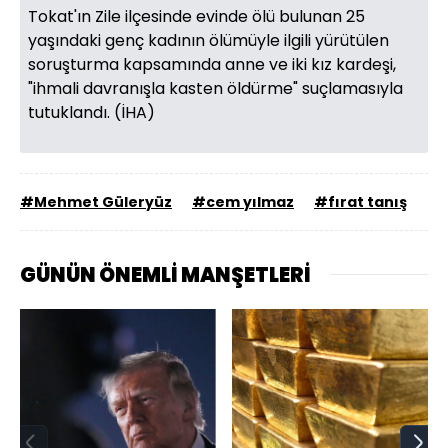
Tokat'ın Zile ilçesinde evinde ölü bulunan 25
yaşındaki genç kadının ölümüyle ilgili yürütülen
soruşturma kapsamında anne ve iki kız kardeşi,
"ihmali davranışla kasten öldürme" suçlamasıyla
tutuklandı. (İHA)
#Mehmet Güleryüz
#cem yılmaz
#fırat tanış
GÜNÜN ÖNEMLİ MANŞETLERİ