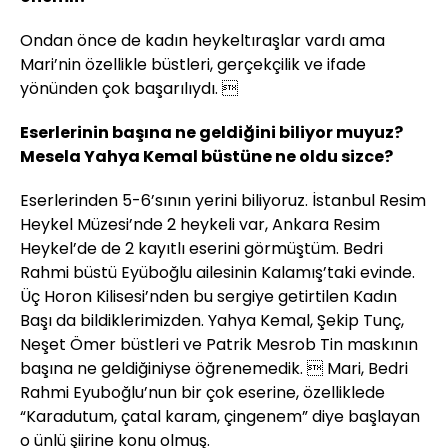
Ondan önce de kadın heykeltıraşlar vardı ama
Mari’nin özellikle büstleri, gerçekçilik ve ifade
yönünden çok başarılıydı. 
Eserlerinin başına ne geldiğini biliyor muyuz?
Mesela Yahya Kemal büstüne ne oldu sizce?
Eserlerinden 5-6’sının yerini biliyoruz. İstanbul Resim
Heykel Müzesi’nde 2 heykeli var, Ankara Resim
Heykel’de de 2 kayıtlı eserini görmüştüm. Bedri
Rahmi büstü Eyüboğlu ailesinin Kalamış’taki evinde.
Üç Horon Kilisesi’nden bu sergiye getirtilen Kadın
Başı da bildiklerimizden. Yahya Kemal, Şekip Tunç,
Neşet Ömer büstleri ve Patrik Mesrob Tin maskının
başına ne geldiğiniyse öğrenemedik.  Mari, Bedri
Rahmi Eyuboğlu’nun bir çok eserine, özelliklede
“Karadutum, çatal karam, çingenem” diye başlayan
o ünlü şiirine konu olmuş.