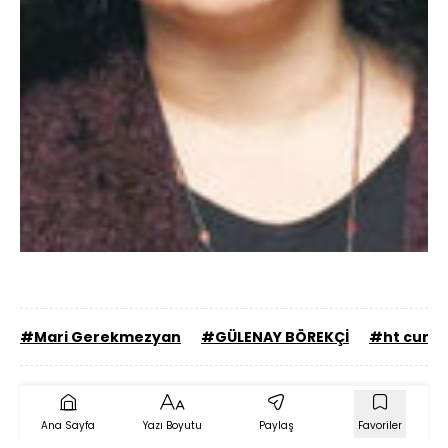
#Mari Gerekmezyan
#GÜLENAY BÖREKÇİ
#ht cumar
Ana Sayfa
Yazı Boyutu
Paylaş
Favoriler