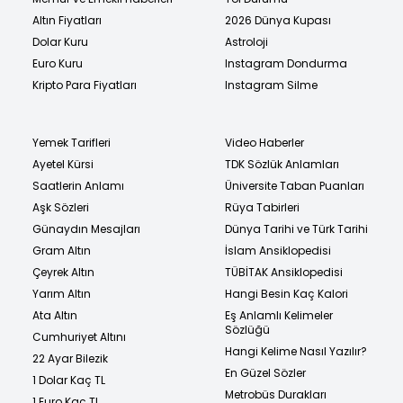
Altın Fiyatları
2026 Dünya Kupası
Dolar Kuru
Astroloji
Euro Kuru
Instagram Dondurma
Kripto Para Fiyatları
Instagram Silme
Yemek Tarifleri
Video Haberler
Ayetel Kürsi
TDK Sözlük Anlamları
Saatlerin Anlamı
Üniversite Taban Puanları
Aşk Sözleri
Rüya Tabirleri
Günaydın Mesajları
Dünya Tarihi ve Türk Tarihi
Gram Altın
İslam Ansiklopedisi
Çeyrek Altın
TÜBİTAK Ansiklopedisi
Yarım Altın
Hangi Besin Kaç Kalori
Ata Altın
Eş Anlamlı Kelimeler
Sözlüğü
Cumhuriyet Altını
Hangi Kelime Nasıl Yazılır?
22 Ayar Bilezik
En Güzel Sözler
1 Dolar Kaç TL
Metrobüs Durakları
1 Euro Kaç TL