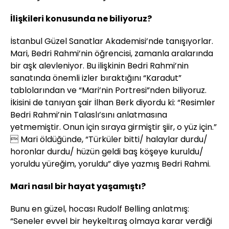
İlişkileri konusunda ne biliyoruz?
İstanbul Güzel Sanatlar Akademisi’nde tanışıyorlar.
Mari, Bedri Rahmi’nin öğrencisi, zamanla aralarında
bir aşk alevleniyor. Bu ilişkinin Bedri Rahmi’nin
sanatında önemli izler bıraktığını “Karadut”
tablolarından ve “Mari’nin Portresi”nden biliyoruz.
İkisini de tanıyan şair İlhan Berk diyordu ki: “Resimler
Bedri Rahmi’nin Talaslı’sını anlatmasına
yetmemiştir. Onun için sıraya girmiştir şiir, o yüz için.”
 Mari öldüğünde, “Türküler bitti/ halaylar durdu/
horonlar durdu/ hüzün geldi baş köşeye kuruldu/
yoruldu yüreğim, yoruldu” diye yazmış Bedri Rahmi.
Mari nasıl bir hayat yaşamıştı?
Bunu en güzel, hocası Rudolf Belling anlatmış:
“Seneler evvel bir heykeltıraş olmaya karar verdiği