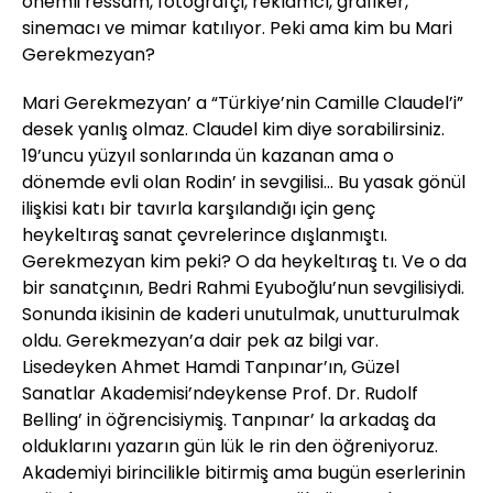
önemli ressam, fotoğrafçı, reklamcı, grafiker,
sinemacı ve mimar katılıyor. Peki ama kim bu Mari
Gerekmezyan?
Mari Gerekmezyan’ a “Türkiye’nin Camille Claudel’i”
desek yanlış olmaz. Claudel kim diye sorabilirsiniz.
19’uncu yüzyıl sonlarında ün kazanan ama o
dönemde evli olan Rodin’ in sevgilisi... Bu yasak gönül
ilişkisi katı bir tavırla karşılandığı için genç
heykeltıraş sanat çevrelerince dışlanmıştı.
Gerekmezyan kim peki? O da heykeltıraş tı. Ve o da
bir sanatçının, Bedri Rahmi Eyuboğlu’nun sevgilisiydi.
Sonunda ikisinin de kaderi unutulmak, unutturulmak
oldu. Gerekmezyan’a dair pek az bilgi var.
Lisedeyken Ahmet Hamdi Tanpınar’ın, Güzel
Sanatlar Akademisi’ndeykense Prof. Dr. Rudolf
Belling’ in öğrencisiymiş. Tanpınar’ la arkadaş da
olduklarını yazarın gün lük le rin den öğreniyoruz.
Akademiyi birincilikle bitirmiş ama bugün eserlerinin