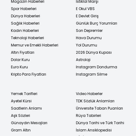
Magazin Haberleri
İstiklal Marşı
Spor Haberleri
E Okul VBS
Dünya Haberleri
E Devlet Giriş
Sağlık Haberleri
Günlük Burç Yorumları
Kadın Haberleri
Son Depremler
Teknoloji Haberleri
Hava Durumu
Memur ve Emekli Haberleri
Yol Durumu
Altın Fiyatları
2026 Dünya Kupası
Dolar Kuru
Astroloji
Euro Kuru
Instagram Dondurma
Kripto Para Fiyatları
Instagram Silme
Yemek Tarifleri
Video Haberler
Ayetel Kürsi
TDK Sözlük Anlamları
Saatlerin Anlamı
Üniversite Taban Puanları
Aşk Sözleri
Rüya Tabirleri
Günaydın Mesajları
Dünya Tarihi ve Türk Tarihi
Gram Altın
İslam Ansiklopedisi