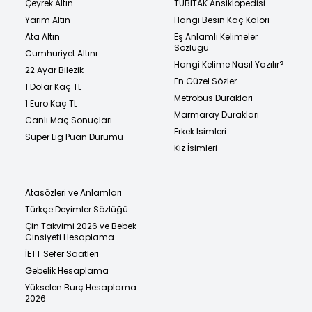
Çeyrek Altın
TÜBİTAK Ansiklopedisi
Yarım Altın
Hangi Besin Kaç Kalori
Ata Altın
Eş Anlamlı Kelimeler
Sözlüğü
Cumhuriyet Altını
Hangi Kelime Nasıl Yazılır?
22 Ayar Bilezik
En Güzel Sözler
1 Dolar Kaç TL
Metrobüs Durakları
1 Euro Kaç TL
Marmaray Durakları
Canlı Maç Sonuçları
Erkek İsimleri
Süper Lig Puan Durumu
Kız İsimleri
Atasözleri ve Anlamları
Türkçe Deyimler Sözlüğü
Çin Takvimi 2026 ve Bebek
Cinsiyeti Hesaplama
İETT Sefer Saatleri
Gebelik Hesaplama
Yükselen Burç Hesaplama
2026