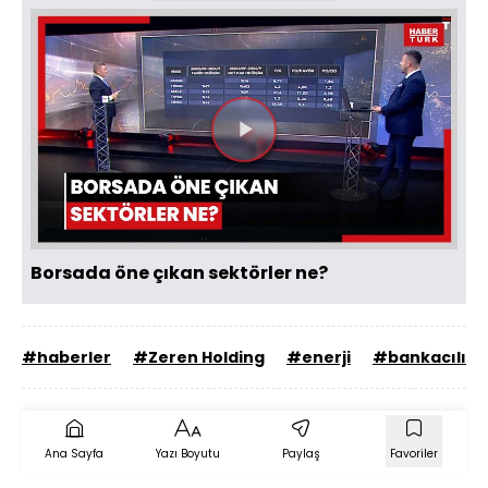
Videoyu
Oynat
Borsada öne çıkan sektörler ne?
#haberler
#Zeren Holding
#enerji
#bankacılık
Ana Sayfa
Yazı Boyutu
Paylaş
Favoriler