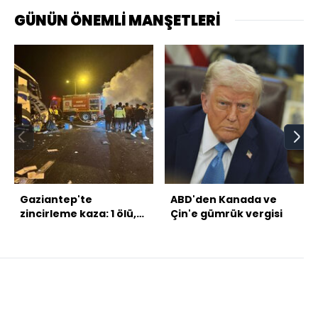
GÜNÜN ÖNEMLİ MANŞETLERİ
Gaziantep'te
ABD'den Kanada ve
zincirleme kaza: 1 ölü,
Çin'e gümrük vergisi
19 yaralı