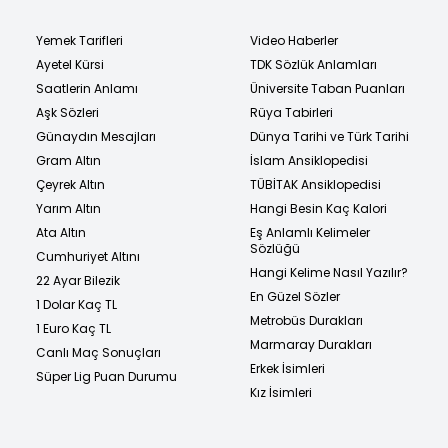
Yemek Tarifleri
Video Haberler
Ayetel Kürsi
TDK Sözlük Anlamları
Saatlerin Anlamı
Üniversite Taban Puanları
Aşk Sözleri
Rüya Tabirleri
Günaydın Mesajları
Dünya Tarihi ve Türk Tarihi
Gram Altın
İslam Ansiklopedisi
Çeyrek Altın
TÜBİTAK Ansiklopedisi
Yarım Altın
Hangi Besin Kaç Kalori
Ata Altın
Eş Anlamlı Kelimeler
Sözlüğü
Cumhuriyet Altını
Hangi Kelime Nasıl Yazılır?
22 Ayar Bilezik
En Güzel Sözler
1 Dolar Kaç TL
Metrobüs Durakları
1 Euro Kaç TL
Marmaray Durakları
Canlı Maç Sonuçları
Erkek İsimleri
Süper Lig Puan Durumu
Kız İsimleri