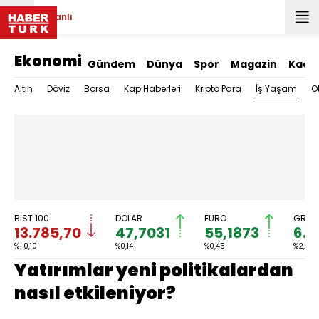
Canlı
Ekonomi
Gündem
Dünya
Spor
Magazin
Kadı
İş Yaşam
Altın
Döviz
Borsa
Kap Haberleri
Kripto Para
O
BIST 100
DOLAR
EURO
GRAM 
13.785,70
47,7031
55,1873
6.6
%-0,10
%0,14
%0,45
%2,74
Yatırımlar yeni politikalardan
nasıl etkileniyor?