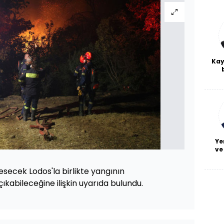
Kay
De
haf
a
bl
Ye
ve
a esecek Lodos'la birlikte yangının
abileceğine ilişkin uyarıda bulundu.