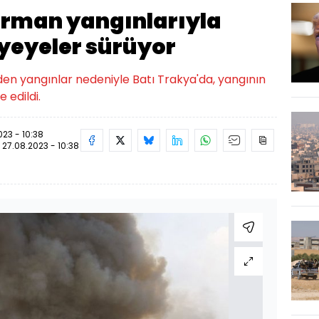
rman yangınlarıyla
yeyeler sürüyor
n yangınlar nedeniyle Batı Trakya'da, yangının
e edildi.
023 - 10:38
:
27.08.2023 - 10:38