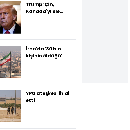
Trump: Çin,
Kanada'yı ele
geçiriyor
İran'da '30 bin
kişinin öldüğü'
iddiasına
yalanlama
YPG ateşkesi ihlal
etti