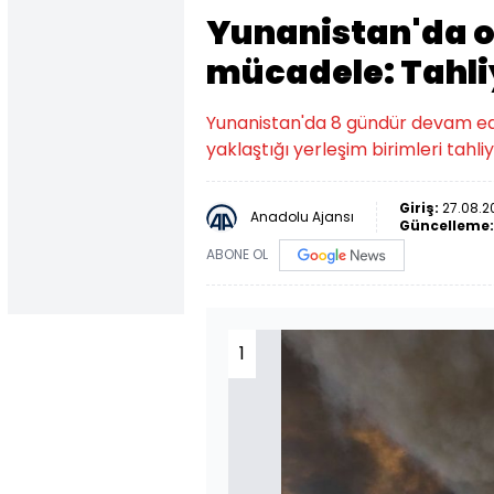
Yunanistan'da o
mücadele: Tahli
Yunanistan'da 8 gündür devam ede
yaklaştığı yerleşim birimleri tahliy
Giriş:
27.08.2
Anadolu Ajansı
Güncelleme
ABONE OL
1