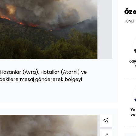
Öze
TÜMÜ
Kay
De
 Hasanlar (Avra), Hotallar (Atarni) ve
haf
ndekilere mesaj göndererek bölgeyi
a
bl
Ye
ve