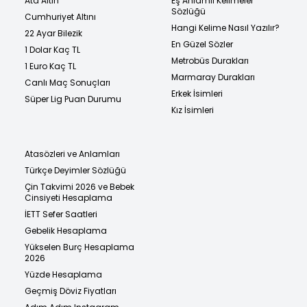
Ata Altın
Eş Anlamlı Kelimeler
Sözlüğü
Cumhuriyet Altını
Hangi Kelime Nasıl Yazılır?
22 Ayar Bilezik
En Güzel Sözler
1 Dolar Kaç TL
Metrobüs Durakları
1 Euro Kaç TL
Marmaray Durakları
Canlı Maç Sonuçları
Erkek İsimleri
Süper Lig Puan Durumu
Kız İsimleri
Atasözleri ve Anlamları
Türkçe Deyimler Sözlüğü
Çin Takvimi 2026 ve Bebek
Cinsiyeti Hesaplama
İETT Sefer Saatleri
Gebelik Hesaplama
Yükselen Burç Hesaplama
2026
Yüzde Hesaplama
Geçmiş Döviz Fiyatları