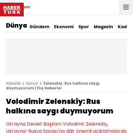
Canlı
Dünya
Gündem
Ekonomi
Spor
Magazin
Kadın
Haberler
Dünya
Zelenskiy: Rus halkına saygı
duymuyorum | Dış Haberler
Volodimir Zelenskiy: Rus
halkına saygı duymuyorum
Ukrayna Devlet Başkanı Volodimir Zelenskiy,
Ukrayna-Rusya Savaşı'na dâir önemli açıklamalarda