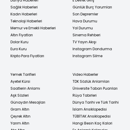
Dünya Haberleri
E Devlet Giriş
Sağlık Haberleri
Günlük Burç Yorumları
Kadın Haberleri
Son Depremler
Teknoloji Haberleri
Hava Durumu
Memur ve Emekli Haberleri
Yol Durumu
Altın Fiyatları
Sinema Rehberi
Dolar Kuru
TV Yayın Akışı
Euro Kuru
Instagram Dondurma
Kripto Para Fiyatları
Instagram Silme
Yemek Tarifleri
Video Haberler
Ayetel Kürsi
TDK Sözlük Anlamları
Saatlerin Anlamı
Üniversite Taban Puanları
Aşk Sözleri
Rüya Tabirleri
Günaydın Mesajları
Dünya Tarihi ve Türk Tarihi
Gram Altın
İslam Ansiklopedisi
Çeyrek Altın
TÜBİTAK Ansiklopedisi
Yarım Altın
Hangi Besin Kaç Kalori