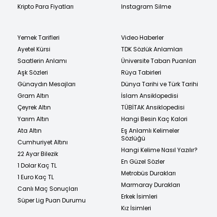
Kripto Para Fiyatları
Instagram Silme
Yemek Tarifleri
Video Haberler
Ayetel Kürsi
TDK Sözlük Anlamları
Saatlerin Anlamı
Üniversite Taban Puanları
Aşk Sözleri
Rüya Tabirleri
Günaydın Mesajları
Dünya Tarihi ve Türk Tarihi
Gram Altın
İslam Ansiklopedisi
Çeyrek Altın
TÜBİTAK Ansiklopedisi
Yarım Altın
Hangi Besin Kaç Kalori
Ata Altın
Eş Anlamlı Kelimeler
Sözlüğü
Cumhuriyet Altını
Hangi Kelime Nasıl Yazılır?
22 Ayar Bilezik
En Güzel Sözler
1 Dolar Kaç TL
Metrobüs Durakları
1 Euro Kaç TL
Marmaray Durakları
Canlı Maç Sonuçları
Erkek İsimleri
Süper Lig Puan Durumu
Kız İsimleri