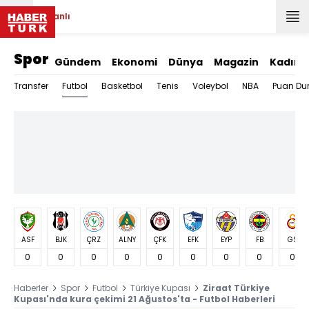
Canlı
Spor
Gündem
Ekonomi
Dünya
Magazin
Kadın
Futbol
Transfer
Basketbol
Tenis
Voleybol
NBA
Puan Du
ASF
BJK
ÇRZ
ALNY
ÇFK
EFK
EYP
FB
GS
0
0
0
0
0
0
0
0
0
Haberler
Spor
Futbol
Türkiye Kupası
Ziraat Türkiye
Kupası'nda kura çekimi 21 Ağustos'ta - Futbol Haberleri