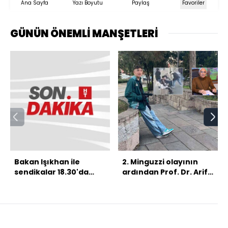
Ana Sayfa
Yazı Boyutu
Paylaş
Favoriler
GÜNÜN ÖNEMLİ MANŞETLERİ
Bakan Işıkhan ile
2. Minguzzi olayının
sendikalar 18.30'da
ardından Prof. Dr. Arif
görüşecek
Verimli: Tinerci
çocukların yerini
tetikçi çocuklar aldı!