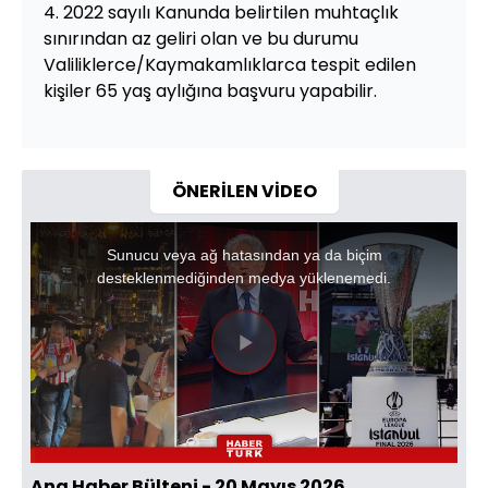
4. 2022 sayılı Kanunda belirtilen muhtaçlık
sınırından az geliri olan ve bu durumu
Valiliklerce/Kaymakamlıklarca tespit edilen
kişiler 65 yaş aylığına başvuru yapabilir.
ÖNERİLEN VİDEO
This
is
a
Sunucu veya ağ hatasından ya da biçim
modal
window.
desteklenmediğinden medya yüklenemedi.
Videoyu
Oynat
Ana Haber Bülteni - 20 Mayıs 2026