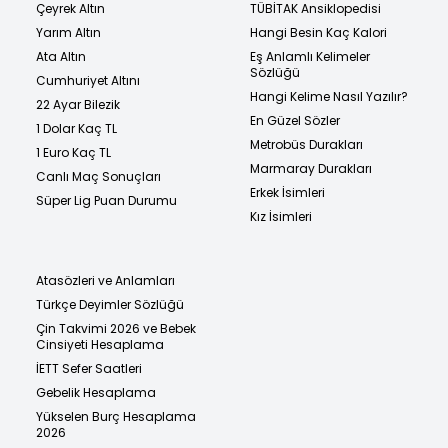
Çeyrek Altın
TÜBİTAK Ansiklopedisi
Yarım Altın
Hangi Besin Kaç Kalori
Ata Altın
Eş Anlamlı Kelimeler
Sözlüğü
Cumhuriyet Altını
Hangi Kelime Nasıl Yazılır?
22 Ayar Bilezik
En Güzel Sözler
1 Dolar Kaç TL
Metrobüs Durakları
1 Euro Kaç TL
Marmaray Durakları
Canlı Maç Sonuçları
Erkek İsimleri
Süper Lig Puan Durumu
Kız İsimleri
Atasözleri ve Anlamları
Türkçe Deyimler Sözlüğü
Çin Takvimi 2026 ve Bebek
Cinsiyeti Hesaplama
İETT Sefer Saatleri
Gebelik Hesaplama
Yükselen Burç Hesaplama
2026