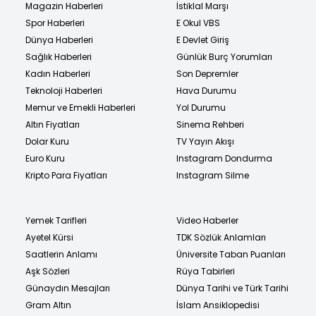
Magazin Haberleri
İstiklal Marşı
Spor Haberleri
E Okul VBS
Dünya Haberleri
E Devlet Giriş
Sağlık Haberleri
Günlük Burç Yorumları
Kadın Haberleri
Son Depremler
Teknoloji Haberleri
Hava Durumu
Memur ve Emekli Haberleri
Yol Durumu
Altın Fiyatları
Sinema Rehberi
Dolar Kuru
TV Yayın Akışı
Euro Kuru
Instagram Dondurma
Kripto Para Fiyatları
Instagram Silme
Yemek Tarifleri
Video Haberler
Ayetel Kürsi
TDK Sözlük Anlamları
Saatlerin Anlamı
Üniversite Taban Puanları
Aşk Sözleri
Rüya Tabirleri
Günaydın Mesajları
Dünya Tarihi ve Türk Tarihi
Gram Altın
İslam Ansiklopedisi