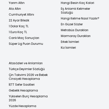
Yarım Altın
Hangi Besin Kaç Kalori
Ata Altın
Eş Anlamlı Kelimeler
Sözlüğü
Cumhuriyet Altını
Hangi Kelime Nasıl Yazılır?
22 Ayar Bilezik
En Güzel Sözler
1 Dolar Kaç TL
Metrobüs Durakları
1 Euro Kaç TL
Marmaray Durakları
Canlı Maç Sonuçları
Erkek İsimleri
Süper Lig Puan Durumu
Kız İsimleri
Atasözleri ve Anlamları
Türkçe Deyimler Sözlüğü
Çin Takvimi 2026 ve Bebek
Cinsiyeti Hesaplama
İETT Sefer Saatleri
Gebelik Hesaplama
Yükselen Burç Hesaplama
2026
Yüzde Hesaplama