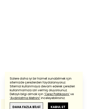
Sizlere daha iyi bir hizmet sunabilmek için
sitemizde çerezlerden faydalanıyoruz.
Sitemizi kullanmaya devam ederek çerezleri
Powered by
Translate
kullanmamıza izin vermiş oluyorsunuz.
Detaylı bilgi almak için
‘Çerez Politikasını’
ve
‘Aydınlatma Metnini’
inceleyebilirsiniz.
Bu çeviride
Google Translete
kullanılmıştır.
Anlam ve çeviri hatalarından
haberturk.com
DAHA FAZLA BİLGİ
KABUL ET