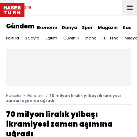
Canlı
Gündem
Ekonomi
Dünya
Spor
Magazin
Kadın
Politika
3.Sayfa
Eğitim
Güvenlik
İnanç
HT Trend
Medy
Haberler
Gündem
70 milyon liralık yılbaşı ikramiyesi
zaman aşımına uğradı
70 milyon liralık yılbaşı
ikramiyesi zaman aşımına
uğradı