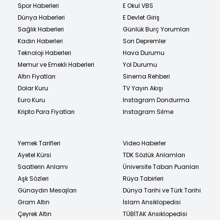
Spor Haberleri
E Okul VBS
Dünya Haberleri
E Devlet Giriş
Sağlık Haberleri
Günlük Burç Yorumları
Kadın Haberleri
Son Depremler
Teknoloji Haberleri
Hava Durumu
Memur ve Emekli Haberleri
Yol Durumu
Altın Fiyatları
Sinema Rehberi
Dolar Kuru
TV Yayın Akışı
Euro Kuru
Instagram Dondurma
Kripto Para Fiyatları
Instagram Silme
Yemek Tarifleri
Video Haberler
Ayetel Kürsi
TDK Sözlük Anlamları
Saatlerin Anlamı
Üniversite Taban Puanları
Aşk Sözleri
Rüya Tabirleri
Günaydın Mesajları
Dünya Tarihi ve Türk Tarihi
Gram Altın
İslam Ansiklopedisi
Çeyrek Altın
TÜBİTAK Ansiklopedisi