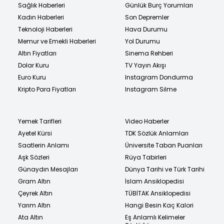
Sağlık Haberleri
Günlük Burç Yorumları
Kadın Haberleri
Son Depremler
Teknoloji Haberleri
Hava Durumu
Memur ve Emekli Haberleri
Yol Durumu
Altın Fiyatları
Sinema Rehberi
Dolar Kuru
TV Yayın Akışı
Euro Kuru
Instagram Dondurma
Kripto Para Fiyatları
Instagram Silme
Yemek Tarifleri
Video Haberler
Ayetel Kürsi
TDK Sözlük Anlamları
Saatlerin Anlamı
Üniversite Taban Puanları
Aşk Sözleri
Rüya Tabirleri
Günaydın Mesajları
Dünya Tarihi ve Türk Tarihi
Gram Altın
İslam Ansiklopedisi
Çeyrek Altın
TÜBİTAK Ansiklopedisi
Yarım Altın
Hangi Besin Kaç Kalori
Ata Altın
Eş Anlamlı Kelimeler