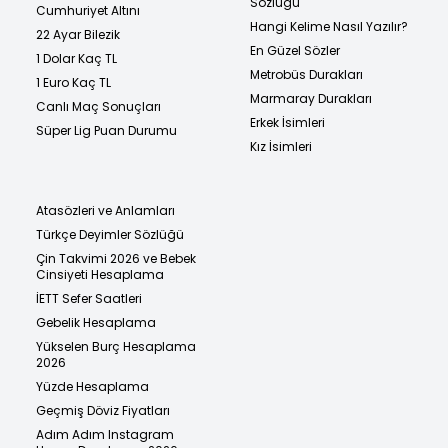
Sözlüğü
Cumhuriyet Altını
Hangi Kelime Nasıl Yazılır?
22 Ayar Bilezik
En Güzel Sözler
1 Dolar Kaç TL
Metrobüs Durakları
1 Euro Kaç TL
Marmaray Durakları
Canlı Maç Sonuçları
Erkek İsimleri
Süper Lig Puan Durumu
Kız İsimleri
Atasözleri ve Anlamları
Türkçe Deyimler Sözlüğü
Çin Takvimi 2026 ve Bebek
Cinsiyeti Hesaplama
İETT Sefer Saatleri
Gebelik Hesaplama
Yükselen Burç Hesaplama
2026
Yüzde Hesaplama
Geçmiş Döviz Fiyatları
Adım Adım Instagram