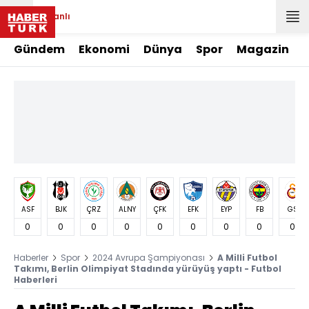
Canlı
Gündem
Ekonomi
Dünya
Spor
Magazin
ASF
BJK
ÇRZ
ALNY
ÇFK
EFK
EYP
FB
GS
0
0
0
0
0
0
0
0
0
Haberler
Spor
2024 Avrupa Şampiyonası
A Milli Futbol
Takımı, Berlin Olimpiyat Stadında yürüyüş yaptı - Futbol
Haberleri