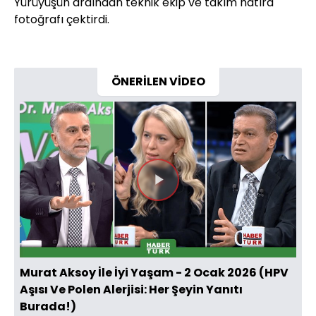
Yürüyüşün ardından teknik ekip ve takım hatıra
fotoğrafı çektirdi.
ÖNERİLEN VİDEO
Videoyu
Oynat
Murat Aksoy İle İyi Yaşam - 2 Ocak 2026 (HPV
Aşısı Ve Polen Alerjisi: Her Şeyin Yanıtı
Burada!)