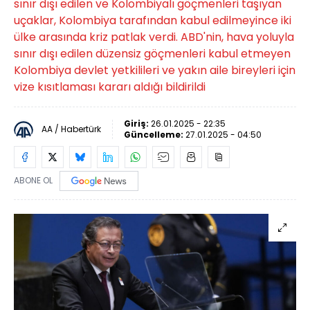
sınır dışı edilen ve Kolombiyalı göçmenleri taşıyan
uçaklar, Kolombiya tarafından kabul edilmeyince iki
ülke arasında kriz patlak verdi. ABD'nin, hava yoluyla
sınır dışı edilen düzensiz göçmenleri kabul etmeyen
Kolombiya devlet yetkilileri ve yakın aile bireyleri için
vize kısıtlaması kararı aldığı bildirildi
Giriş:
26.01.2025 - 22:35
AA / Habertürk
Güncelleme:
27.01.2025 - 04:50
ABONE OL