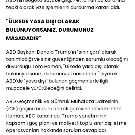
ABD'nin Bogota Büyükelçiliği, Petro'nun bu kararına
tepki olarak vize işlemlerini durdurma kararı aldı.
"ÜLKEDE YASA DIŞI OLARAK
BULUNUYORSANIZ, DURUMUNUZ
MASADADIR"
ABD Başkanı Donald Trump'ın "sınır çarı" olarak
tanımladığı ve sınır güvenliğinden sorumlu olacağını
duyurduğu Tom Homan, "Ülkede yasa dışı olarak
bulunuyorsanız, durumunuz masadadır." diyerek
ABD'de "yasa dışı" bulunan göçmenlerle ilgili
mücadele yürütüleceğini belirtti.
ABD Göçmenlik ve Gümrük Muhafaza Dairesinin
(ICE) geçici müdürü olarak görevine devam eden
Homan, ABC kanalında, Trump yönetiminin
kapsamlı göç planı ve maliyetli toplu sınır dışı etme
operasyonları hakkında soruları cevapladı.