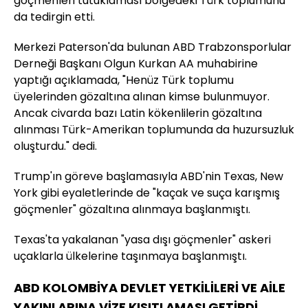
göçmenleri tutuklaması bölgedeki Türk toplumunu
da tedirgin etti.
Merkezi Paterson'da bulunan ABD Trabzonsporlular
Derneği Başkanı Olgun Kurkan AA muhabirine
yaptığı açıklamada, "Henüz Türk toplumu
üyelerinden gözaltına alınan kimse bulunmuyor.
Ancak civarda bazı Latin kökenlilerin gözaltına
alınması Türk-Amerikan toplumunda da huzursuzluk
oluşturdu." dedi.
Trump'ın göreve başlamasıyla ABD'nin Texas, New
York gibi eyaletlerinde de "kaçak ve suça karışmış
göçmenler" gözaltına alınmaya başlanmıştı.
Texas'ta yakalanan "yasa dışı göçmenler" askeri
uçaklarla ülkelerine taşınmaya başlanmıştı.
ABD KOLOMBİYA DEVLET YETKİLİLERİ VE AİLE
YAKINLARINA VİZE KISITLAMASI GETİRDİ