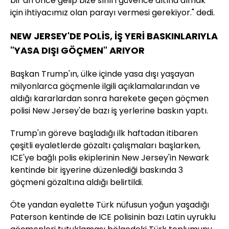
bir an önce gelip bize sınırı güvence altına almak
için ihtiyacımız olan parayı vermesi gerekiyor." dedi.
NEW JERSEY'DE POLİS, İŞ YERİ BASKINLARIYLA
"YASA DIŞI GÖÇMEN" ARIYOR
Başkan Trump'ın, ülke içinde yasa dışı yaşayan
milyonlarca göçmenle ilgili açıklamalarından ve
aldığı kararlardan sonra harekete geçen göçmen
polisi New Jersey'de bazı iş yerlerine baskın yaptı.
Trump'ın göreve başladığı ilk haftadan itibaren
çeşitli eyaletlerde gözaltı çalışmaları başlarken,
ICE'ye bağlı polis ekiplerinin New Jersey'in Newark
kentinde bir işyerine düzenlediği baskında 3
göçmeni gözaltına aldığı belirtildi.
Öte yandan eyalette Türk nüfusun yoğun yaşadığı
Paterson kentinde de ICE polisinin bazı Latin uyruklu