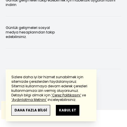
Günlük gelişmeleri takip edebilmek için habertürk uygulamasını
indirin
Günlük gelişmeleri sosyal
medya hesaplarından takip
edebilirsiniz.
Sizlere daha iyi bir hizmet sunabilmek için
sitemizde çerezlerden faydalanıyoruz.
Sitemizi kullanmaya devam ederek çerezleri
Powered by
Translate
kullanmamıza izin vermiş oluyorsunuz.
Detaylı bilgi almak için
‘Çerez Politikasını’
ve
‘Aydınlatma Metnini’
inceleyebilirsiniz.
Bu çeviride
Google Translete
kullanılmıştır.
Anlam ve çeviri hatalarından
haberturk.com
DAHA FAZLA BİLGİ
KABUL ET
sorumlu değildir.