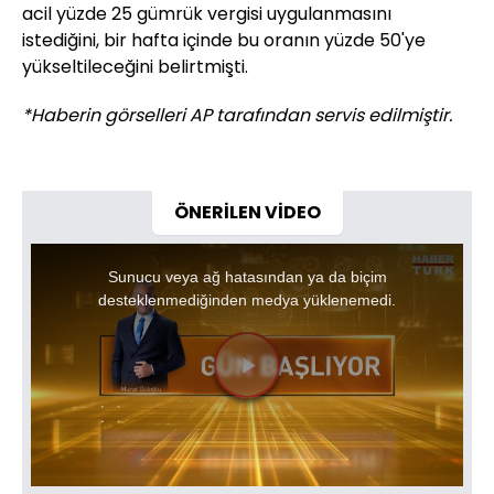
acil yüzde 25 gümrük vergisi uygulanmasını
istediğini, bir hafta içinde bu oranın yüzde 50'ye
yükseltileceğini belirtmişti.
*Haberin görselleri AP tarafından servis edilmiştir.
ÖNERİLEN VİDEO
This
is
a
Sunucu veya ağ hatasından ya da biçim
modal
window.
desteklenmediğinden medya yüklenemedi.
Videoyu
Oynat