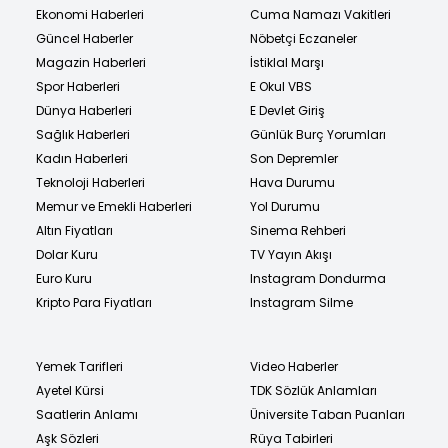
Ekonomi Haberleri
Cuma Namazı Vakitleri
Güncel Haberler
Nöbetçi Eczaneler
Magazin Haberleri
İstiklal Marşı
Spor Haberleri
E Okul VBS
Dünya Haberleri
E Devlet Giriş
Sağlık Haberleri
Günlük Burç Yorumları
Kadın Haberleri
Son Depremler
Teknoloji Haberleri
Hava Durumu
Memur ve Emekli Haberleri
Yol Durumu
Altın Fiyatları
Sinema Rehberi
Dolar Kuru
TV Yayın Akışı
Euro Kuru
Instagram Dondurma
Kripto Para Fiyatları
Instagram Silme
Yemek Tarifleri
Video Haberler
Ayetel Kürsi
TDK Sözlük Anlamları
Saatlerin Anlamı
Üniversite Taban Puanları
Aşk Sözleri
Rüya Tabirleri