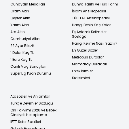
Günaydın Mesajları
Dünya Tarihi ve Türk Tarihi
Gram Altın
İslam Ansiklopedisi
Çeyrek Altın
TÜBİTAK Ansiklopedisi
Yarım Altın
Hangi Besin Kaç Kalori
Ata Altın
Eş Anlamlı Kelimeler
Sözlüğü
Cumhuriyet Altını
Hangi Kelime Nasıl Yazılır?
22 Ayar Bilezik
En Güzel Sözler
1 Dolar Kaç TL
Metrobüs Durakları
1 Euro Kaç TL
Marmaray Durakları
Canlı Maç Sonuçları
Erkek İsimleri
Süper Lig Puan Durumu
Kız İsimleri
Atasözleri ve Anlamları
Türkçe Deyimler Sözlüğü
Çin Takvimi 2026 ve Bebek
Cinsiyeti Hesaplama
İETT Sefer Saatleri
Gebelik Hesaplama