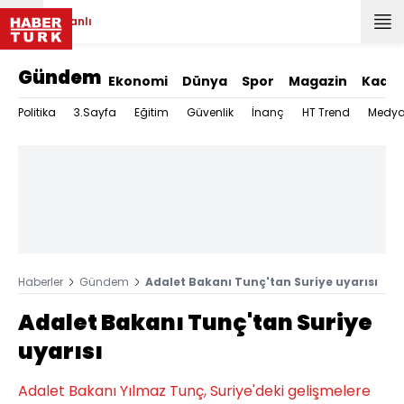
Canlı
Gündem
Ekonomi
Dünya
Spor
Magazin
Kadın
Politika
3.Sayfa
Eğitim
Güvenlik
İnanç
HT Trend
Medy
Haberler
Gündem
Adalet Bakanı Tunç'tan Suriye uyarısı
Adalet Bakanı Tunç'tan Suriye
uyarısı
Adalet Bakanı Yılmaz Tunç, Suriye'deki gelişmelere