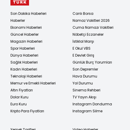
Son Dakika Haberleri
Canlı Borsa
Haberler
Namaz Vakitleri 2026
Ekonomi Haberleri
Cuma Namazı Vakitleri
Güncel Haberler
Nöbetçi Eczaneler
Magazin Haberleri
İstiklal Marşı
Spor Haberleri
E Okul VBS
Dünya Haberleri
E Devlet Giriş
Sağlık Haberleri
Günlük Burç Yorumları
Kadın Haberleri
Son Depremler
Teknoloji Haberleri
Hava Durumu
Memur ve Emekli Haberleri
Yol Durumu
Altın Fiyatları
Sinema Rehberi
Dolar Kuru
TV Yayın Akışı
Euro Kuru
Instagram Dondurma
Kripto Para Fiyatları
Instagram Silme
Yemek Tarifleri
Video Haberler