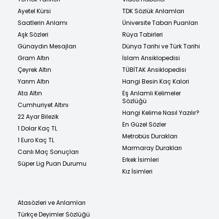
Ayetel Kürsi
TDK Sözlük Anlamları
Saatlerin Anlamı
Üniversite Taban Puanları
Aşk Sözleri
Rüya Tabirleri
Günaydın Mesajları
Dünya Tarihi ve Türk Tarihi
Gram Altın
İslam Ansiklopedisi
Çeyrek Altın
TÜBİTAK Ansiklopedisi
Yarım Altın
Hangi Besin Kaç Kalori
Ata Altın
Eş Anlamlı Kelimeler
Sözlüğü
Cumhuriyet Altını
Hangi Kelime Nasıl Yazılır?
22 Ayar Bilezik
En Güzel Sözler
1 Dolar Kaç TL
Metrobüs Durakları
1 Euro Kaç TL
Marmaray Durakları
Canlı Maç Sonuçları
Erkek İsimleri
Süper Lig Puan Durumu
Kız İsimleri
Atasözleri ve Anlamları
Türkçe Deyimler Sözlüğü