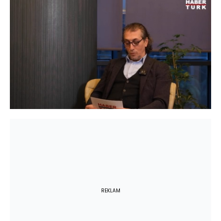
Yüklendi
:
5.38%
Sesi
Oynatma
Aç
Hızı
REKLAM