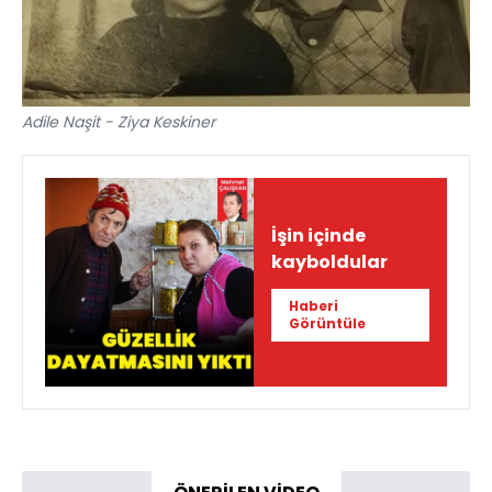
Adile Naşit - Ziya Keskiner
İşin içinde
kayboldular
Haberi
Görüntüle