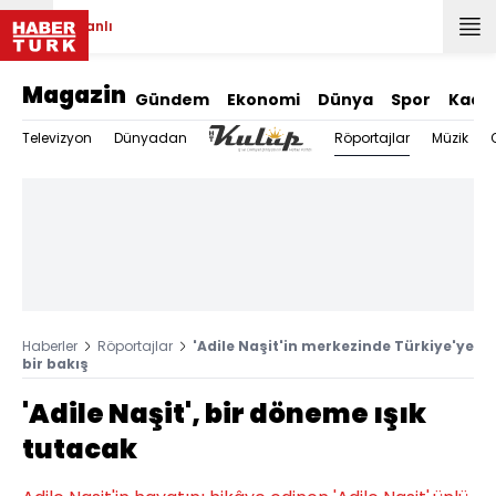
Canlı
Magazin
Gündem
Ekonomi
Dünya
Spor
Kadı
Röportajlar
Televizyon
Dünyadan
Müzik
Haberler
Röportajlar
'Adile Naşit'in merkezinde Türkiye'ye
bir bakış
'Adile Naşit', bir döneme ışık
tutacak