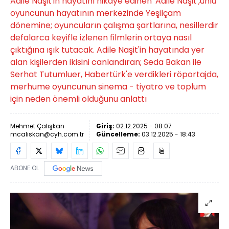
Adile Naşit'in hayatını hikâye edinen 'Adile Naşit',ünlü
oyuncunun hayatının merkezinde Yeşilçam
dönemine; oyuncuların çalışma şartlarına, nesillerdir
defalarca keyifle izlenen filmlerin ortaya nasıl
çıktığına ışık tutacak. Adile Naşit'in hayatında yer
alan kişilerden ikisini canlandıran; Seda Bakan ile
Serhat Tutumluer, Habertürk'e verdikleri röportajda,
merhume oyuncunun sinema - tiyatro ve toplum
için neden önemli olduğunu anlattı
Mehmet Çalışkan
Giriş:
02.12.2025 - 08:07
mcaliskan@cyh.com.tr
Güncelleme:
03.12.2025 - 18:43
ABONE OL