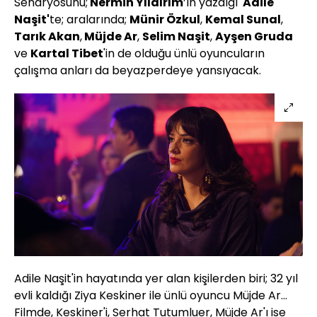
Senaryosunu;
Nermin Yıldırım
’ın yazdığı
'Adile
Naşit'
te; aralarında;
Münir Özkul
,
Kemal Sunal
,
Tarık Akan
,
Müjde Ar
,
Selim Naşit
,
Ayşen Gruda
ve
Kartal Tibet
'in de olduğu ünlü oyuncuların
çalışma anları da beyazperdeye yansıyacak.
Adile Naşit'in hayatında yer alan kişilerden biri; 32 yıl
evli kaldığı Ziya Keskiner ile ünlü oyuncu Müjde Ar...
Filmde, Keskiner'i, Serhat Tutumluer, Müjde Ar'ı ise