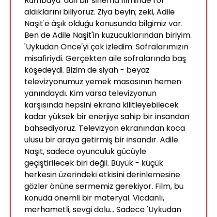
Rumbaya' adlı bir sinema filminde rol
aldıklarını biliyoruz. Ziya beyin; zeki, Adile
Naşit'e âşık olduğu konusunda bilgimiz var.
Ben de Adile Naşit'in kuzucuklarından biriyim.
'Uykudan Önce'yi çok izledim. Sofralarımızın
misafiriydi. Gerçekten aile sofralarında baş
köşedeydi. Bizim de siyah - beyaz
televizyonumuz yemek masasının hemen
yanındaydı. Kim varsa televizyonun
karşısında hepsini ekrana kilitleyebilecek
kadar yüksek bir enerjiye sahip bir insandan
bahsediyoruz. Televizyon ekranından koca
ulusu bir araya getirmiş bir insandır. Adile
Naşit, sadece oyunculuk gücüyle
geçiştirilecek biri değil. Büyük - küçük
herkesin üzerindeki etkisini derinlemesine
gözler önüne sermemiz gerekiyor. Film, bu
konuda önemli bir materyal. Vicdanlı,
merhametli, sevgi dolu... Sadece 'Uykudan