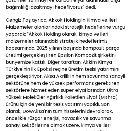
çözümler sunmayı ve karbon elyaf alanındaki dışa
bağımlılığı azaltmayı hedefliyoruz" dedi.
Cengiz Taş ayrıca, Akkök Holding'in Kimya ve İleri
Malzemeler alanlarındaki stratejik hedeflerine vurgu
yaparak; "Akkök Holding olarak, kimya ve ileri
malzemeler alanındaki stratejik hedeflerimiz
kapsamında, 2025 yılının başında kompozit parça
üretimi gerçekleştiren Epsilon Kompozit şirketini
bünyemize kattık. Diğer taraftan, Akkim Kimya
Türkiye'nin ilk Epoksi reçine üretim tesisi yatırımını
gerçekleştiriyor. Aksa Akrilik'in hem savunma sanayii
sektörüne hem de yüksek performans gerektiren
sektörlere hizmet eden süper elyaflarından Ultra
Yüksek Moleküler Ağırlıklı Polietilen Elyaf (Mithra)
ürünü için de yeni bir tesis yatırımı yapıldı. Son
olarak, DowAksa'nın tüm hisselerini devralarak,
öncelikle rüzgar enerjisi, havacılık ve savunma
sanayi sektörlerine olmak üzere, kimya ve ileri