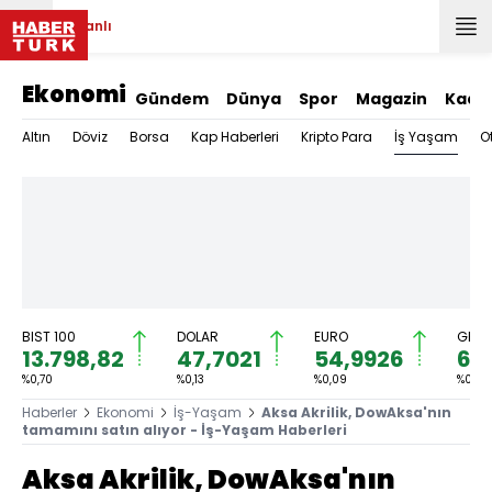
Canlı
Ekonomi
Gündem
Dünya
Spor
Magazin
Kadı
İş Yaşam
Altın
Döviz
Borsa
Kap Haberleri
Kripto Para
O
BIST 100
DOLAR
EURO
GRAM
13.798,82
47,7021
54,9926
6.
%0,70
%0,13
%0,09
%0,79
Haberler
Ekonomi
İş-Yaşam
Aksa Akrilik, DowAksa'nın
tamamını satın alıyor - İş-Yaşam Haberleri
Aksa Akrilik, DowAksa'nın