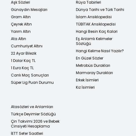
Aşk Sözleri
Rüya Tabirleri
Günaydın Mesajları
Dünya Tarihi ve Türk Tarihi
Gram Altın
İslam Ansiklopedisi
Çeyrek Altın
TÜBİTAK Ansiklopedisi
Yarım Altın
Hangi Besin Kaç Kalori
Ata Altın
Eş Anlamlı Kelimeler
Sözlüğü
Cumhuriyet Altını
Hangi Kelime Nasıl Yazılır?
22 Ayar Bilezik
En Güzel Sözler
1 Dolar Kaç TL
Metrobüs Durakları
1 Euro Kaç TL
Marmaray Durakları
Canlı Maç Sonuçları
Erkek İsimleri
Süper Lig Puan Durumu
Kız İsimleri
Atasözleri ve Anlamları
Türkçe Deyimler Sözlüğü
Çin Takvimi 2026 ve Bebek
Cinsiyeti Hesaplama
İETT Sefer Saatleri