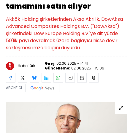
tamamını satın alıyor
Akkök Holding şirketlerinden Aksa Akrilik, DowAksa
Advanced Composites Holdings B.V. ("DowAksa")
şirketindeki Dow Europe Holding B.V.'ye ait yüzde
50'lik payı devralmak üzere bağlayıcı hisse devir
sözleşmesi imzaladığını duyurdu
Giriş:
02.06.2025 - 14:41
Habertürk
Güncelleme:
02.06.2025 - 15:06
ABONE OL