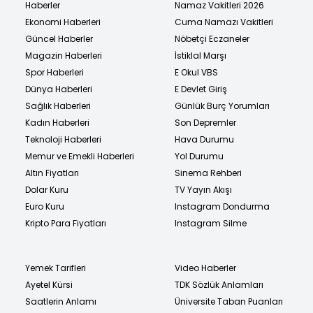
Haberler
Namaz Vakitleri 2026
Ekonomi Haberleri
Cuma Namazı Vakitleri
Güncel Haberler
Nöbetçi Eczaneler
Magazin Haberleri
İstiklal Marşı
Spor Haberleri
E Okul VBS
Dünya Haberleri
E Devlet Giriş
Sağlık Haberleri
Günlük Burç Yorumları
Kadın Haberleri
Son Depremler
Teknoloji Haberleri
Hava Durumu
Memur ve Emekli Haberleri
Yol Durumu
Altın Fiyatları
Sinema Rehberi
Dolar Kuru
TV Yayın Akışı
Euro Kuru
Instagram Dondurma
Kripto Para Fiyatları
Instagram Silme
Yemek Tarifleri
Video Haberler
Ayetel Kürsi
TDK Sözlük Anlamları
Saatlerin Anlamı
Üniversite Taban Puanları