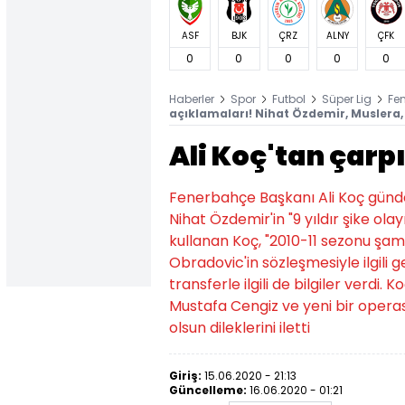
ASF
BJK
ÇRZ
ALNY
ÇFK
0
0
0
0
0
Haberler
Spor
Futbol
Süper Lig
Fe
açıklamaları! Nihat Özdemir, Muslera,
Ali Koç'tan çarp
Fenerbahçe Başkanı Ali Koç günde
Nihat Özdemir'in "9 yıldır şike ol
kullanan Koç, "2010-11 sezonu şam
Obradovic'in sözleşmesiyle ilgili 
transferle ilgili de bilgiler verdi.
Mustafa Cengiz ve yeni bir opera
olsun dileklerini iletti
Giriş:
15.06.2020 - 21:13
Güncelleme:
16.06.2020 - 01:21