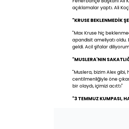
Fenerbahçe Başkanı Ali Ko
açıklamalar yaptı. Ali Ko
"KRUSE BEKLENMEDİK ŞE
"Max Kruse hiç beklenmedi
apandisit ameliyatı oldu.
geldi. Acil şifalar diliyoru
"MUSLERA'NIN SAKATLIĞI
"Muslera, bizim Alex gibi,
centilmenliğiyle öne çıkan
bir olaydı, içimizi acıttı"
"3 TEMMUZ KUMPASI, HA