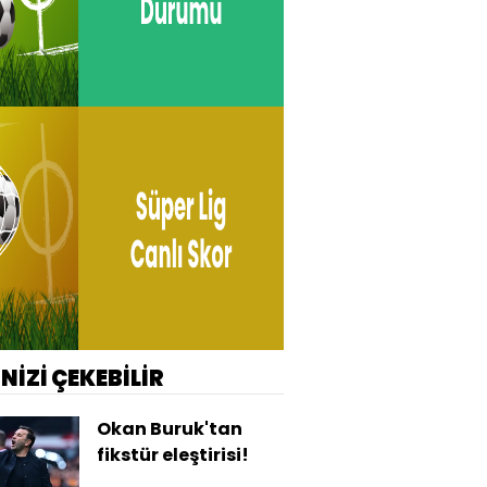
İNİZİ ÇEKEBİLİR
Okan Buruk'tan
fikstür eleştirisi!