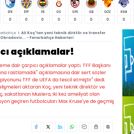
EFK
EYP
FB
GS
GFK
GB
GÖZ
KSM
0
0
0
0
0
0
0
0
nerbahçe
Ali Koç'tan yeni teknik dirktör ve transfer
 Obradovic... - Fenerbahçe Haberleri
ıcı açıklamalar!
me dair çarpıcı açıklamalar yaptı. TFF Başkanı
ayına rastlamadık" açıklamasına dair sert sözler
piyonunu TFF de UEFA da tescil etmiştir" dedi.
gelişmeleri aktaran Koç, yeni teknik direktör ve
 Koç, sakatlanan Muslera, iki kez ameliyat olan
syon geçiren futbolcuları Max Kruse'ye de geçmiş