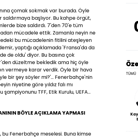
anına çomak sokmak var burada. Öyle
ar saldırmaya başlıyor. Bu kahpe örgüt,
lerde bize saldırdı. 7'den 70'e tüm
madan mücadele ettik. Zamanla neyin ne
kedeki bu mücadelenin fitilini ateşleyen
demir, yaptığı açıklamada 'Fransa'da da
izde de oldu' diyor. Bu basına çok
'den düzeltme bekledik ama hiç öyle
Öze
n vermeye karar verdik. Öyle bir hava
TÜMÜ
öyle bir şey söyler mi?'... Fenerbahçe'nin
beyin niyetine göre yıldız falı mı
 şampiyonunu TFF, Etik Kurulu, UEFA...
ANININ BÖYLE AÇIKLAMA YAPMASI
Kay
De
haf
il, bu Fenerbahçe meselesi. Buna kimse
a