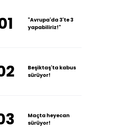
01
"Avrupa'da 3'te 3
yapabiliriz!"
02
Beşiktaş'ta kabus
sürüyor!
03
Maçta heyecan
sürüyor!