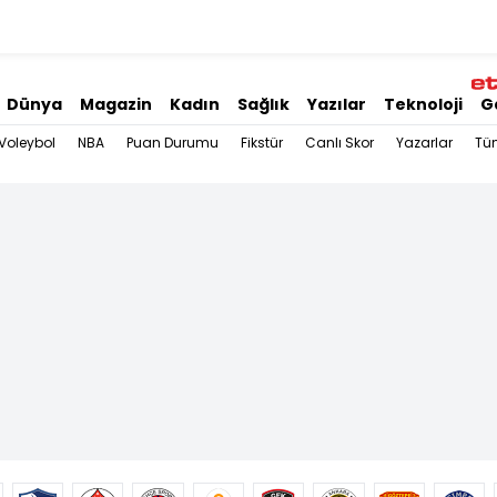
Dünya
Magazin
Kadın
Sağlık
Yazılar
Teknoloji
G
Voleybol
NBA
Puan Durumu
Fikstür
Canlı Skor
Yazarlar
Tü