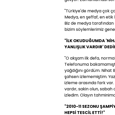
"Türkiye'de medya çok ça
Medya, en şeffaf, en etik 
Biz de medya tarafından ç
bizim söylemlerimiz genel
"İLK OKUDUĞUMDA 'NİH
YANLIŞLIK VARDIR' DED
"O akşam ilk defa, norm
Telefonuma bakamamıştı
yağdığını gördüm. Nihat B
şahsen izlememiştim. Yazı
izleme arasında fark var. 
vardır, sakin olun, sabah
izledim. Olayın tahminimd
"2010-11 SEZONU ŞAMPİY
HEPSİ TESCİL ETTİ!"