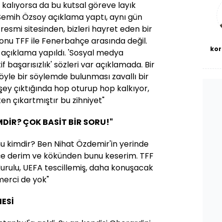
bl
z kalıyorsa da bu kutsal göreve layık
 Semih Özsoy açıklama yaptı, aynı gün
resmi sitesinden, bizleri hayret eden bir
onu TFF ile Fenerbahçe arasında değil.
kor
 açıklama yapıldı. 'Sosyal medya
f başarısızlık' sözleri var açıklamada. Bir
yle bir söylemde bulunması zavallı bir
şey çıktığında hop oturup hop kalkıyor,
ten çıkartmıştır bu zihniyet"
MDİR? ÇOK BASİT BİR SORU!"
u kimdir? Ben Nihat Özdemir'in yerinde
çe derim ve kökünden bunu keserim. TFF
Kurulu, UEFA tescillemiş, daha konuşacak
 merci de yok"
ESİ