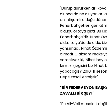
"Durup dururken arı kov
olunca da ne oluyor, arıl
en ihtişamlı olduğu dönem
Fenerbahçeliler, geri at
olduğu ortaya çıktı. Bu ül
Fenerbahçe'dir. Nihat Öz
oldu, İtalya'da da oldu, b
yansımadı. Nihat Özdemir
olmadı. O akşam reaksiyo
yaratılıyor ki, 'Nihat bey 
kırmızı çizgisini biz Nihat 
yapacağız? 2010-11 sezonu
Hepsi tescil etmiştir"
"BİR FEDERASYON BAŞK
ZAVALLI BİR ŞEY!"
"Bu Ali-Veli meselesi değ