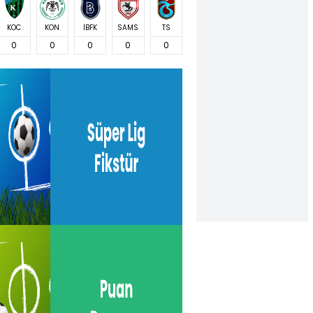
KOC
KON
İBFK
SAMS
TS
0
0
0
0
0