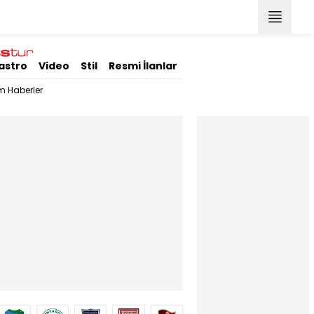
astro
Video
Stil
Resmi İlanlar
m Haberler