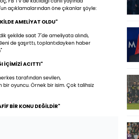
ç, FB TV'de katıldığı canlı yayında
ç'un açıklamalarından öne çıkanlar şöyle:
KİLDE AMELİYAT OLDU"
k şekilde saat 7'de ameliyata alındı,
 Beni de şaşırttı, toplantıdayken haber
m"
 İÇİMİZİ ACITTI"
 herkes tarafından sevilen,
 bir oyuncu. Örnek bir isim. Çok talihsiz
FİF BİR KONU DEĞİLDİR"