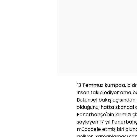
"3 Temmuz kumpası, bizim i
insan takip ediyor ama ba
Bütünsel bakış açısından
olduğunu, hatta skandal 
Fenerbahçe'nin kırmızı ç
söyleyen 17 yıl Fenerbah
mücadele etmiş biri olun
geliyor. Zamanlaması so