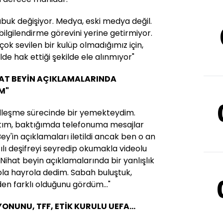
buk değişiyor. Medya, eski medya değil.
bilgilendirme görevini yerine getirmiyor.
ok sevilen bir kulüp olmadığımız için,
de hak ettiği şekilde ele alınmıyor"
AT BEYİN AÇIKLAMALARINDA
İM"
alleşme sürecinde bir yemekteydim.
m, baktığımda telefonuma mesajlar
ey'in açıklamaları iletildi ancak ben o an
lı deşifreyi seyredip okumakla videolu
Nihat beyin açıklamalarında bir yanlışlık
 ola hayrola dedim. Sabah buluştuk,
en farklı olduğunu gördüm..."
ONUNU, TFF, ETİK KURULU UEFA...