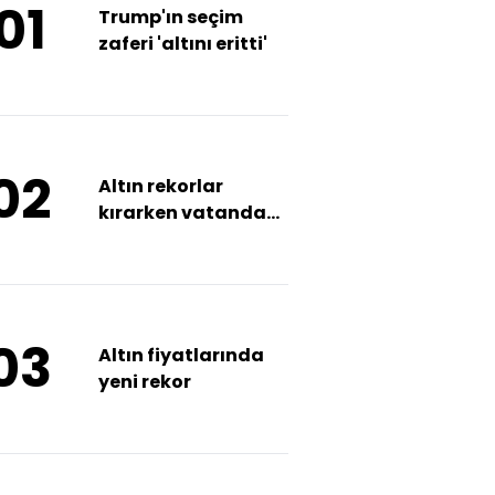
01
Trump'ın seçim
zaferi 'altını eritti'
02
Altın rekorlar
kırarken vatandaş
faize yöneldi
03
Altın fiyatlarında
yeni rekor