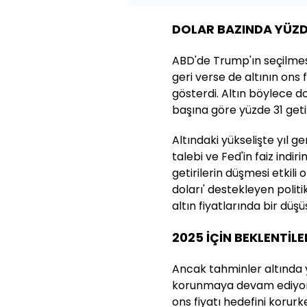
DOLAR BAZINDA YÜZDE
ABD'de Trump'ın seçilmes
geri verse de altının ons 
gösterdi. Altın böylece d
başına göre yüzde 31 getir
Altındaki yükselişte yıl 
talebi ve Fed'in faiz indi
getirilerin düşmesi etkili
doları' destekleyen polit
altın fiyatlarında bir düşü
2025 İÇİN BEKLENTİL
Ancak tahminler altında
korunmaya devam ediyor.
ons fiyatı hedefini korur