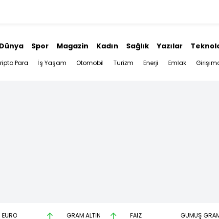
Dünya
Spor
Magazin
Kadın
Sağlık
Yazılar
Teknolo
ripto Para
İş Yaşam
Otomobil
Turizm
Enerji
Emlak
Girişimc
EURO
GRAM ALTIN
FAİZ
GÜMÜŞ GRA