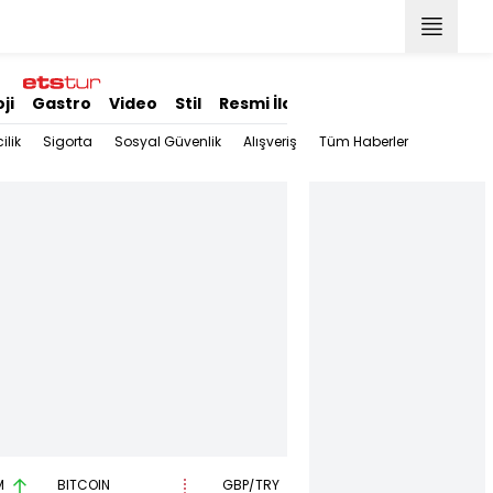
ji
Gastro
Video
Stil
Resmi İlanlar
ilik
Sigorta
Sosyal Güvenlik
Alışveriş
Tüm Haberler
M
BITCOIN
GBP/TRY
EUR/USD
B