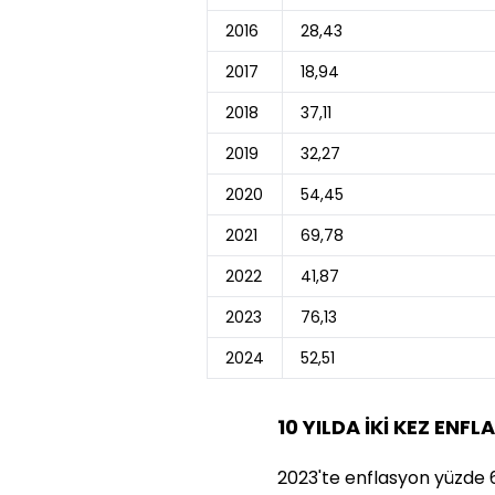
2016
28,43
2017
18,94
2018
37,11
2019
32,27
2020
54,45
2021
69,78
2022
41,87
2023
76,13
2024
52,51
10 YILDA İKİ KEZ ENF
2023'te enflasyon yüzde 