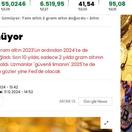
55,0246
6.519,95
41,54
95,08
%0,06
%0,37
%0,00
%0,15
dır üzmüyor: Tam altın 2 gram altın doğurdu - Altın
zmüyor
gram altın 2023'ün ardından 2024'te de
ladı. Son 10 yılda, sadece 2 yılda gram altının
 kaldı. Uzmanlar 'güvenli limanın' 2025'te de
n gözler yine Fed'de olacak
2024 - 13:42
e:
11.12.2024 - 14:52
ABONE OL