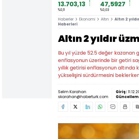
13.703,13
47,5927
%0,11
%0,03
Haberler
Ekonomi
Altın
Altın 2 yıl
Haberleri
Altın 2 yıldır ü
Bu yıl yüzde 52.5 değer kazanan 
enflasyonun üzerinde bir getiri sağ
yıllık getirisi enflasyonun altında
yükselişini sürdürmesini beklerke
Selim Karahan
Giriş:
11.12.
skarahan@haberturk.com
Güncellem