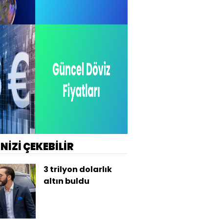
İNİZİ ÇEKEBİLİR
3 trilyon dolarlık
altın buldu