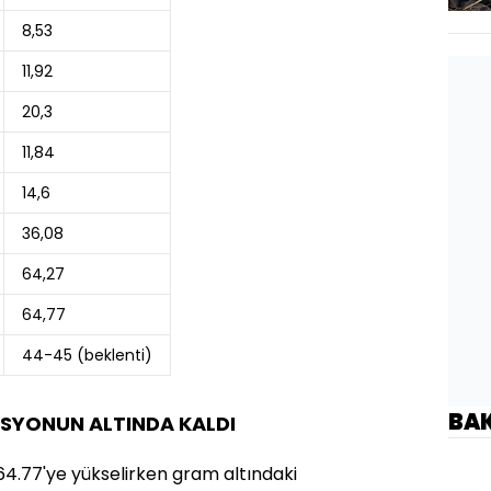
8,53
11,92
20,3
11,84
14,6
36,08
64,27
64,77
44-45 (beklenti)
BA
LASYONUN ALTINDA KALDI
64.77'ye yükselirken gram altındaki