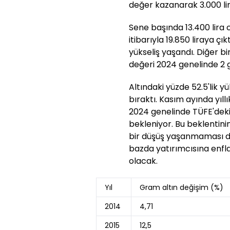
değer kazanarak 3.000 lira
Sene başında 13.400 lira c
itibarıyla 19.850 liraya çık
yükseliş yaşandı. Diğer bi
değeri 2024 genelinde 2 g
Altındaki yüzde 52.5'lik y
bıraktı. Kasım ayında yıll
2024 genelinde TÜFE'deki
bekleniyor. Bu beklentini
bir düşüş yaşanmaması dur
bazda yatırımcısına enfla
olacak.
Yıl
Gram altın değişim (%)
2014
4,71
2015
12,5