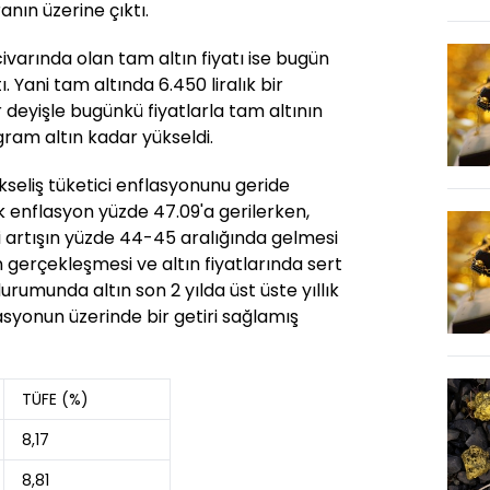
nın üzerine çıktı.
ivarında olan tam altın fiyatı ise bugün
tı. Yani tam altında 6.450 liralık bir
r deyişle bugünkü fiyatlarla tam altının
ram altın kadar yükseldi.
ükseliş tüketici enflasyonunu geride
ık enflasyon yüzde 47.09'a gerilerken,
 artışın yüzde 44-45 aralığında gelmesi
n gerçekleşmesi ve altın fiyatlarında sert
umunda altın son 2 yılda üst üste yıllık
syonun üzerinde bir getiri sağlamış
TÜFE (%)
8,17
8,81