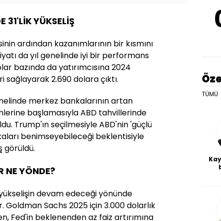
 31'LİK YÜKSELİŞ
inin ardından kazanımlarının bir kısmını
fiyatı da yıl genelinde iyi bir performans
olar bazında da yatırımcısına 2024
Öze
i sağlayarak 2.690 dolara çıktı.
TÜMÜ
genelinde merkez bankalarının artan
rimlerine başlamasıyla ABD tahvillerinde
 oldu. Trump'ın seçilmesiyle ABD'nin 'güçlü
ikaları benimseyebileceği beklentisiyle
ş görüldü.
Kay
ER NE YÖNDE?
De
haf
a
 yükselişin devam edeceği yönünde
bl
 Goldman Sachs 2025 için 3.000 dolarlık
ken, Fed'in beklenenden az faiz artırımına