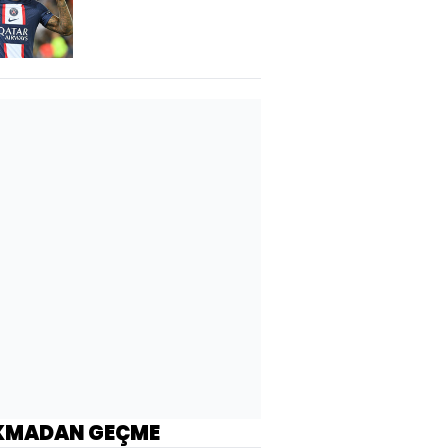
Sanches hamlesi!
KMADAN GEÇME