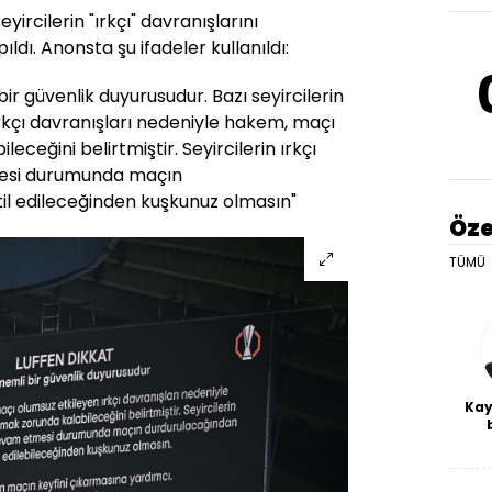
rcilerin "ırkçı" davranışlarını
ldı. Anonsta şu ifadeler kullanıldı:
bir güvenlik duyurusudur. Bazı seyircilerin
rkçı davranışları nedeniyle hakem, maçı
ceğini belirtmiştir. Seyircilerin ırkçı
esi durumunda maçın
il edileceğinden kuşkunuz olmasın"
Öze
TÜMÜ
Kay
De
haf
a