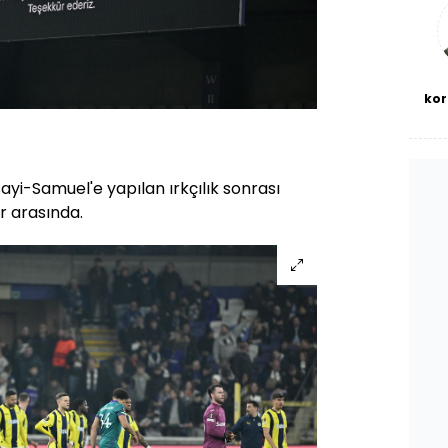
bl
kor
yi-Samuel'e yapılan ırkçılık sonrası
ar arasında.