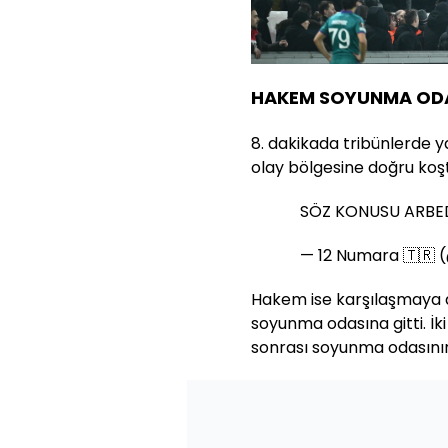
HAKEM SOYUNMA ODA
8. dakikada tribünlerde y
olay bölgesine doğru koş
SÖZ KONUSU ARBE
— 12 Numara 🇹🇷
Hakem ise karşılaşmaya ar
soyunma odasına gitti. İk
sonrası soyunma odasının