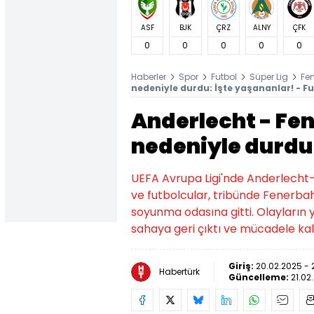
ASF
BJK
ÇRZ
ALNY
ÇFK
0
0
0
0
0
Haberler
Spor
Futbol
Süper Lig
Fe
nedeniyle durdu: İşte yaşananlar! - Fu
Anderlecht - Fe
nedeniyle durdu:
UEFA Avrupa Ligi'nde Anderlecht
ve futbolcular, tribünde Fenerbah
soyunma odasına gitti. Olayların
sahaya geri çıktı ve mücadele ka
Giriş:
20.02.2025 - 
Habertürk
Güncelleme:
21.02