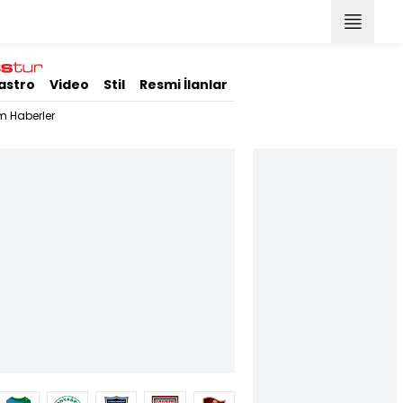
astro
Video
Stil
Resmi İlanlar
m Haberler