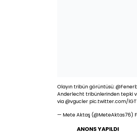
Olayın tribün görüntüsü:
@Fener
Anderlecht tribünlerinden tepki v
via
@vgucler
pic.twitter.com/lG
— Mete Aktaş (@MeteAktas76)
ANONS YAPILDI