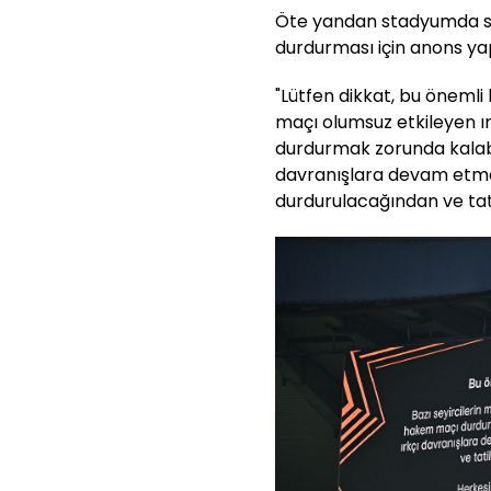
Öte yandan stadyumda seyi
durdurması için anons yapı
"Lütfen dikkat, bu önemli 
maçı olumsuz etkileyen ı
durdurmak zorunda kalabile
davranışlara devam etm
durdurulacağından ve tat