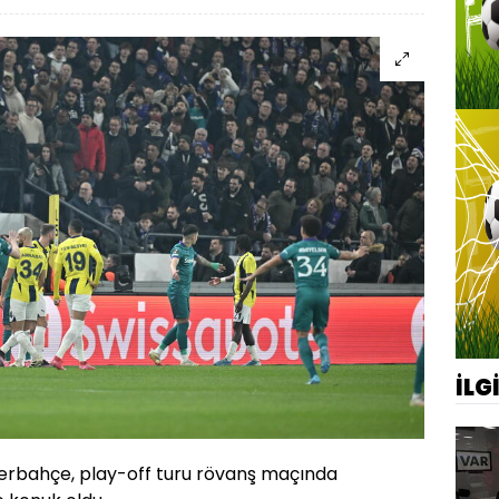
İLG
erbahçe, play-off turu rövanş maçında