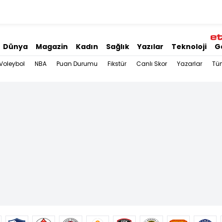
Dünya
Magazin
Kadın
Sağlık
Yazılar
Teknoloji
G
Voleybol
NBA
Puan Durumu
Fikstür
Canlı Skor
Yazarlar
Tü