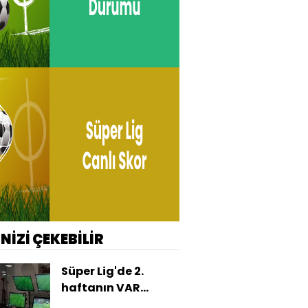
İNİZİ ÇEKEBİLİR
Süper Lig'de 2.
haftanın VAR
kayıtları açıklandı!