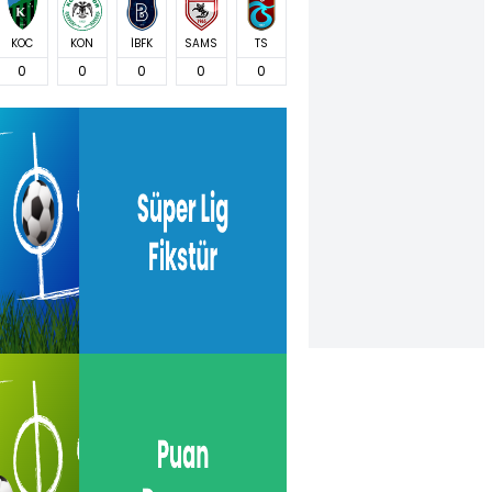
KOC
KON
İBFK
SAMS
TS
0
0
0
0
0