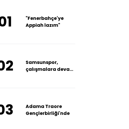
01
"Fenerbahçe'ye
Appiah lazım"
02
Samsunspor,
çalışmalara devam
etti
03
Adama Traore
Gençlerbirliği'nde