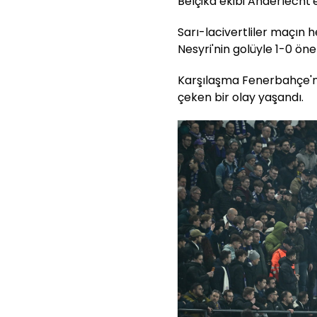
Belçika ekibi Anderlecht'
Sarı-lacivertliler maçın
Nesyri'nin golüyle 1-0 öne
Karşılaşma Fenerbahçe'n
çeken bir olay yaşandı.