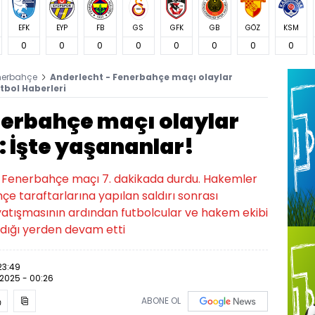
EFK
EYP
FB
GS
GFK
GB
GÖZ
KSM
0
0
0
0
0
0
0
0
nerbahçe
Anderlecht - Fenerbahçe maçı olaylar
tbol Haberleri
nerbahçe maçı olaylar
 İşte yaşananlar!
-Fenerbahçe maçı 7. dakikada durdu. Hakemler
çe taraftarlarına yapılan saldırı sonrası
 yatışmasının ardından futbolcular ve hakem ekibi
ldığı yerden devam etti
23:49
.2025 - 00:26
ABONE OL