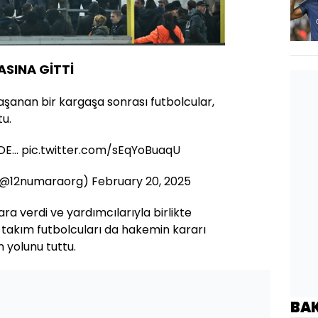
SINA GİTTİ
aşanan bir kargaşa sonrası futbolcular,
tu.
DE…
pic.twitter.com/sEqYoBuaqU
 (@12numaraorg)
February 20, 2025
a verdi ve yardımcılarıyla birlikte
i takım futbolcuları da hakemin kararı
 yolunu tuttu.
BA