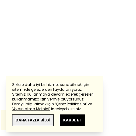
Sizlere daha iyi bir hizmet sunabilmek için
sitemizde çerezlerden faydalanıyoruz.
Sitemizi kullanmaya devam ederek çerezleri
Powered by
Translate
kullanmamıza izin vermiş oluyorsunuz.
Detaylı bilgi almak için
‘Çerez Politikasını’
ve
‘Aydınlatma Metnini’
inceleyebilirsiniz.
Bu çeviride
Google Translete
kullanılmıştır.
Anlam ve çeviri hatalarından
haberturk.com
DAHA FAZLA BİLGİ
KABUL ET
sorumlu değildir.