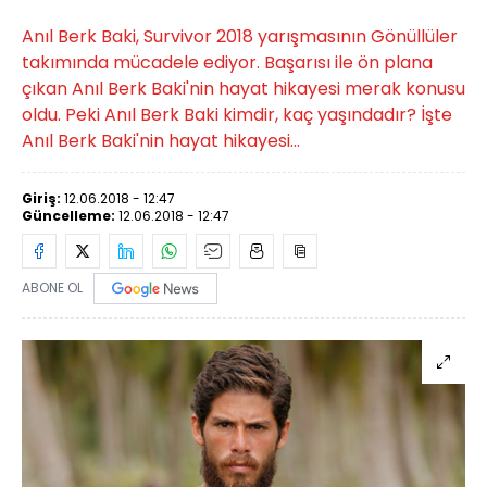
Anıl Berk Baki, Survivor 2018 yarışmasının Gönüllüler
takımında mücadele ediyor. Başarısı ile ön plana
çıkan Anıl Berk Baki'nin hayat hikayesi merak konusu
oldu. Peki Anıl Berk Baki kimdir, kaç yaşındadır? İşte
Anıl Berk Baki'nin hayat hikayesi...
Giriş:
12.06.2018 - 12:47
Güncelleme:
12.06.2018 - 12:47
ABONE OL