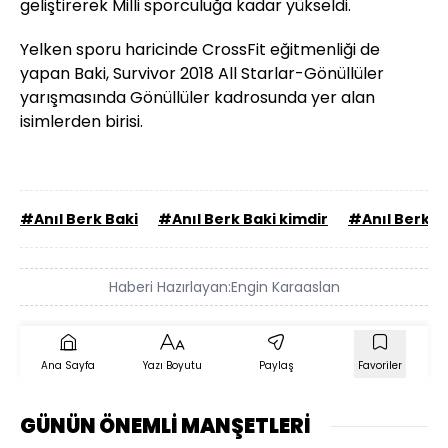
geliştirerek Milli sporculuğa kadar yükseldi.
Yelken sporu haricinde CrossFit eğitmenliği de
yapan Baki, Survivor 2018 All Starlar-Gönüllüler
yarışmasında Gönüllüler kadrosunda yer alan
isimlerden birisi.
#Anıl Berk Baki
#Anıl Berk Baki kimdir
#Anıl Berk B
Haberi Hazırlayan:
Engin Karaaslan
Ana Sayfa
Yazı Boyutu
Paylaş
Favoriler
GÜNÜN ÖNEMLİ MANŞETLERİ