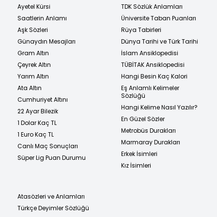
Ayetel Kürsi
TDK Sözlük Anlamları
Saatlerin Anlamı
Üniversite Taban Puanları
Aşk Sözleri
Rüya Tabirleri
Günaydın Mesajları
Dünya Tarihi ve Türk Tarihi
Gram Altın
İslam Ansiklopedisi
Çeyrek Altın
TÜBİTAK Ansiklopedisi
Yarım Altın
Hangi Besin Kaç Kalori
Ata Altın
Eş Anlamlı Kelimeler
Sözlüğü
Cumhuriyet Altını
Hangi Kelime Nasıl Yazılır?
22 Ayar Bilezik
En Güzel Sözler
1 Dolar Kaç TL
Metrobüs Durakları
1 Euro Kaç TL
Marmaray Durakları
Canlı Maç Sonuçları
Erkek İsimleri
Süper Lig Puan Durumu
Kız İsimleri
Atasözleri ve Anlamları
Türkçe Deyimler Sözlüğü