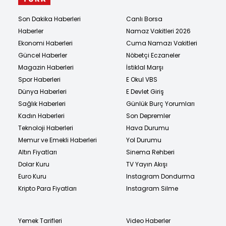
Son Dakika Haberleri
Canlı Borsa
Haberler
Namaz Vakitleri 2026
Ekonomi Haberleri
Cuma Namazı Vakitleri
Güncel Haberler
Nöbetçi Eczaneler
Magazin Haberleri
İstiklal Marşı
Spor Haberleri
E Okul VBS
Dünya Haberleri
E Devlet Giriş
Sağlık Haberleri
Günlük Burç Yorumları
Kadın Haberleri
Son Depremler
Teknoloji Haberleri
Hava Durumu
Memur ve Emekli Haberleri
Yol Durumu
Altın Fiyatları
Sinema Rehberi
Dolar Kuru
TV Yayın Akışı
Euro Kuru
Instagram Dondurma
Kripto Para Fiyatları
Instagram Silme
Yemek Tarifleri
Video Haberler