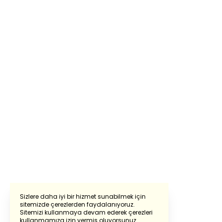
Sizlere daha iyi bir hizmet sunabilmek için
sitemizde çerezlerden faydalanıyoruz.
Sitemizi kullanmaya devam ederek çerezleri
Powered by
Translate
kullanmamıza izin vermiş oluyorsunuz.