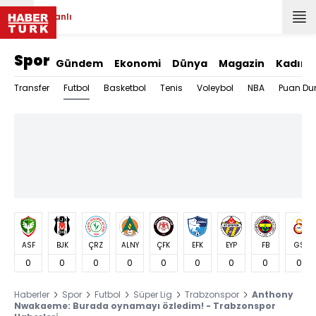
Canlı
Spor
Gündem
Ekonomi
Dünya
Magazin
Kadın
Futbol
Transfer
Basketbol
Tenis
Voleybol
NBA
Puan Du
ASF
BJK
ÇRZ
ALNY
ÇFK
EFK
EYP
FB
GS
0
0
0
0
0
0
0
0
0
Haberler
Spor
Futbol
Süper Lig
Trabzonspor
Anthony
Nwakaeme: Burada oynamayı özledim! - Trabzonspor