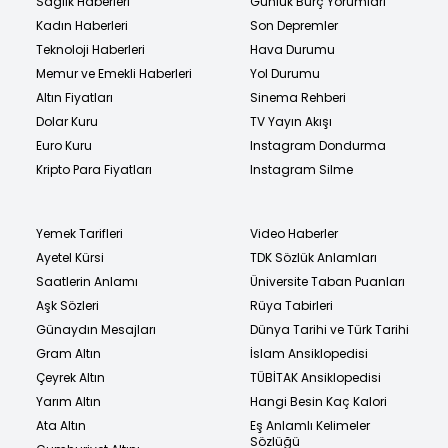
Sağlık Haberleri
Günlük Burç Yorumları
Kadın Haberleri
Son Depremler
Teknoloji Haberleri
Hava Durumu
Memur ve Emekli Haberleri
Yol Durumu
Altın Fiyatları
Sinema Rehberi
Dolar Kuru
TV Yayın Akışı
Euro Kuru
Instagram Dondurma
Kripto Para Fiyatları
Instagram Silme
Yemek Tarifleri
Video Haberler
Ayetel Kürsi
TDK Sözlük Anlamları
Saatlerin Anlamı
Üniversite Taban Puanları
Aşk Sözleri
Rüya Tabirleri
Günaydın Mesajları
Dünya Tarihi ve Türk Tarihi
Gram Altın
İslam Ansiklopedisi
Çeyrek Altın
TÜBİTAK Ansiklopedisi
Yarım Altın
Hangi Besin Kaç Kalori
Ata Altın
Eş Anlamlı Kelimeler
Sözlüğü