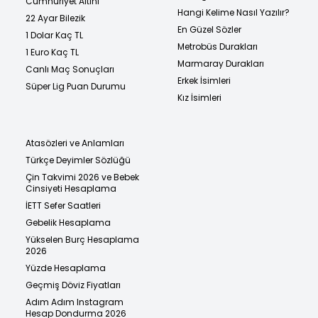
Cumhuriyet Altını
Hangi Kelime Nasıl Yazılır?
22 Ayar Bilezik
En Güzel Sözler
1 Dolar Kaç TL
Metrobüs Durakları
1 Euro Kaç TL
Marmaray Durakları
Canlı Maç Sonuçları
Erkek İsimleri
Süper Lig Puan Durumu
Kız İsimleri
Atasözleri ve Anlamları
Türkçe Deyimler Sözlüğü
Çin Takvimi 2026 ve Bebek
Cinsiyeti Hesaplama
İETT Sefer Saatleri
Gebelik Hesaplama
Yükselen Burç Hesaplama
2026
Yüzde Hesaplama
Geçmiş Döviz Fiyatları
Adım Adım Instagram
Hesap Dondurma 2026