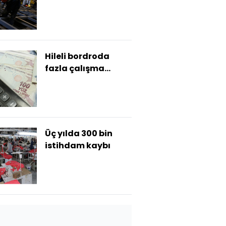
Hileli bordroda
fazla çalışma
hesabı
Üç yılda 300 bin
istihdam kaybı