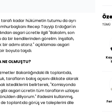
Öze
en tarafı kadar hükümetin tutumu da ayrı
TÜMÜ
Cumhurbaşkanı Recep Tayyip Erdoğan'ın
ndan asgari ücretle ilgili "Bakalım, son
u da bir kendilerinden görelim. İnşallah,
bir adımı atarız." açıklaması asgari
ir boyuta taşıdı.
Kay
A NE OLMUŞTU?
De
haf
zmetler Bakanlığındaki ilk toplantıda,
a
bl
, tarafların bakış açısını dikkate alarak
k istediklerini belirterek, "Komisyonda
 gibi asgari ücretin tüm tarafların uzlaşısı
gönülden diliyorum." ifadesini kullanmış,
Fe
i de toplantıda görüş ve taleplerini dile