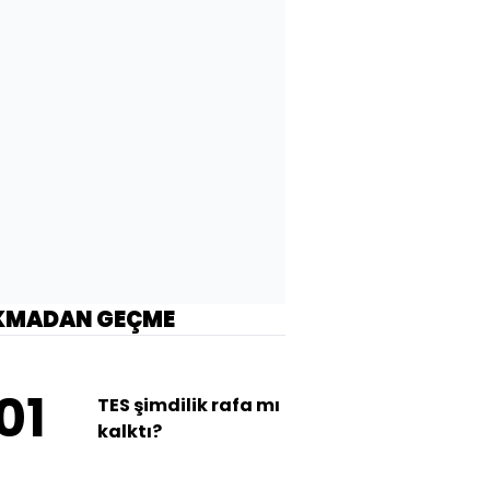
KMADAN GEÇME
01
TES şimdilik rafa mı
kalktı?