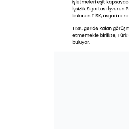
işletmeleri eşit kapsaya
İşsizlik Sigortası İşveren
bulunan TİSK, asgari ücret
TİSK, geride kalan görü
etmemekle birlikte, Türk-İ
buluyor.