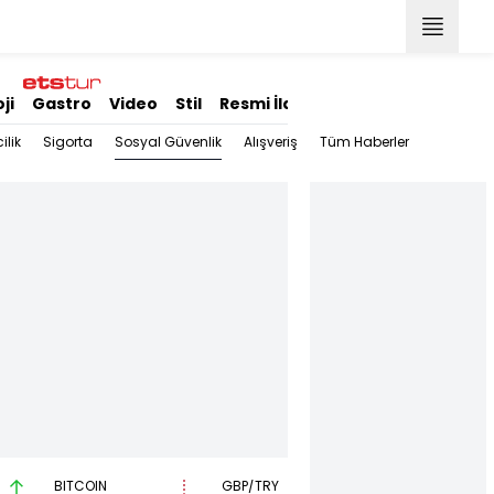
ji
Gastro
Video
Stil
Resmi İlanlar
Sosyal Güvenlik
ilik
Sigorta
Alışveriş
Tüm Haberler
M
BITCOIN
GBP/TRY
EUR/USD
B