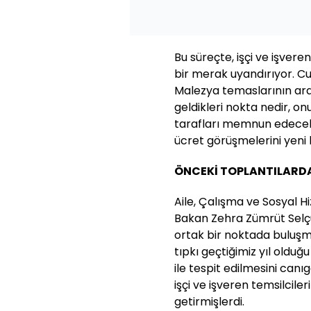
Bu süreçte, işçi ve işver
bir merak uyandırıyor. 
Malezya temaslarının ardı
geldikleri nokta nedir, on
tarafları memnun edecek 
ücret görüşmelerini yeni b
ÖNCEKİ TOPLANTILARD
Aile, Çalışma ve Sosyal Hi
Bakan Zehra Zümrüt Selçuk
ortak bir noktada buluşma
tıpkı geçtiğimiz yıl olduğu
ile tespit edilmesini canı
işçi ve işveren temsilciler
getirmişlerdi.