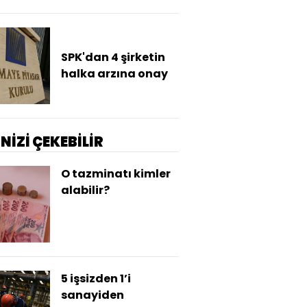
SPK'dan 4 şirketin
halka arzına onay
İNİZİ ÇEKEBİLİR
O tazminatı kimler
alabilir?
5 işsizden 1’i
sanayiden