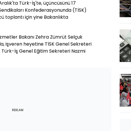
 Aralık'ta Türk-İş'te, üçüncüsünü 17
n Sendikaları Konfederasyonunda (TİSK)
 toplantı için yine Bakanlıkta
Hizmetler Bakanı Zehra Zümrüt Selçuk
a, işveren heyetine TİSK Genel Sekreteri
e Türk-İş Genel Eğitim Sekreteri Nazmi
REKLAM