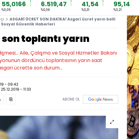
55,0166
6.519,47
41,54
95,14
%0,05
%0,36
%0,31
%0,21
şçi
ASGARİ ÜCRET SON DAKİKA! Asgari ücret yarın belli
 Sosyal Güvenlik Haberleri
 son toplantı yarın
elişmesi... Aile, Çalışma ve Sosyal Hizmetler Bakanı
syonunun dördüncü toplantısının yarın saat
 asgari ücrette son durum...
019 - 09:42
:
25.12.2019 - 11:33
ABONE OL