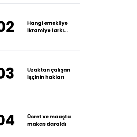
02
Hangi emekliye
ikramiye farkı
ödenir?
03
Uzaktan çalışan
işçinin hakları
04
Ücret ve maaşta
makas daraldı