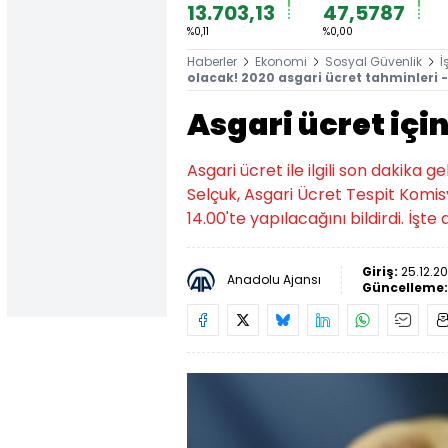
13.703,13
47,5787
%0,11
%0,00
Haberler
Ekonomi
Sosyal Güvenlik
İ
olacak! 2020 asgari ücret tahminleri -
Asgari ücret için
Asgari ücret ile ilgili son dakika g
Selçuk, Asgari Ücret Tespit Komi
14.00'te yapılacağını bildirdi. İşte
Giriş:
25.12.2
Anadolu Ajansı
Güncelleme