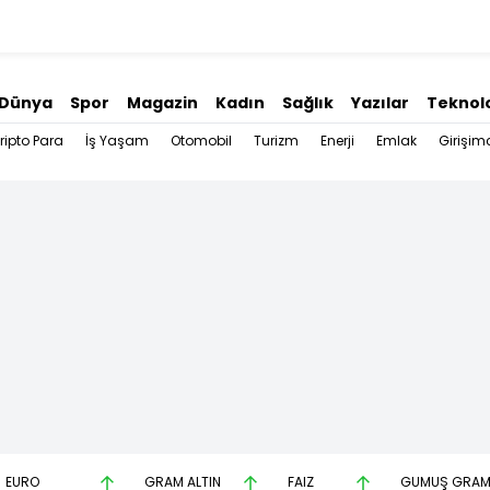
Dünya
Spor
Magazin
Kadın
Sağlık
Yazılar
Teknolo
ripto Para
İş Yaşam
Otomobil
Turizm
Enerji
Emlak
Girişimc
EURO
GRAM ALTIN
FAİZ
GÜMÜŞ GRA