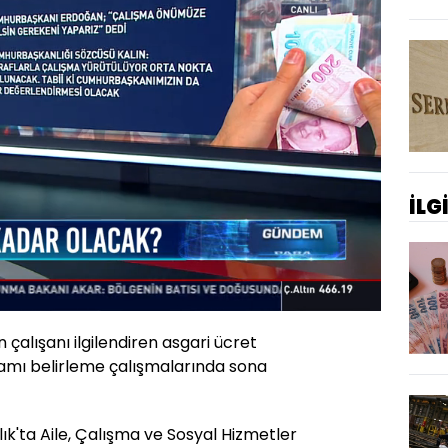
İLG
Yüklendi
:
81.70%
Oynatma
Hızı
çalışanı ilgilendiren asgari ücret
amı belirleme çalışmalarında sona
alık'ta Aile, Çalışma ve Sosyal Hizmetler