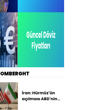
OOMBERGHT
İran: Hürmüz'ün
açılması ABD'nin
tutumuna bağlı