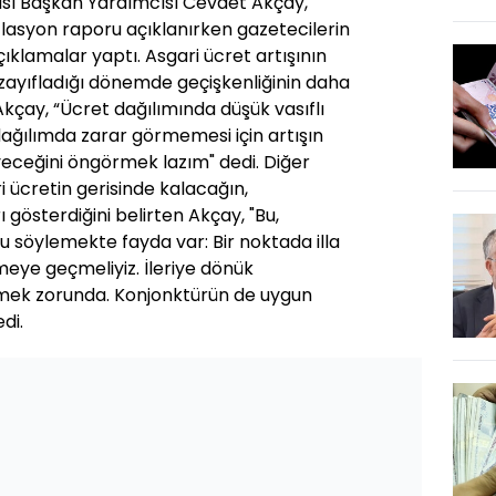
sı Başkan Yardımcısı Cevdet Akçay,
asyon raporu açıklanırken gazetecilerin
çıklamalar yaptı. Asgari ücret artışının
e zayıfladığı dönemde geçişkenliğinin daha
kçay, “Ücret dağılımında düşük vasıflı
 dağılımda zarar görmemesi için artışın
eceğini öngörmek lazım" dedi. Diğer
i ücretin gerisinde kalacağın,
 gösterdiğini belirten Akçay, "Bu,
nu söylemekte fayda var: Bir noktada illa
meye geçmeliyiz. İleriye dönük
ek zorunda. Konjonktürün de uygun
di.