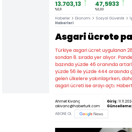
13.703,13
47,5933
%0,11
%0,03
Haberler
Ekonomi
Sosyal Güvenlik
İ
Haberleri
Asgari ücrete p
Türkiye asgari ücret uygulanan 28
sondan 8. sırada yer alıyor. Pand
bazında yüzde 46 oranında artarke
yüzde 56 ile yüzde 444 arasında g
gelen ülkelere yakınlaşırken, dah
asgari ücreti ise arayı açtı. Habe
Ahmet Kıvanç
Giriş:
11.11.20
akivanc@haberturk.com
Güncelleme
ABONE OL