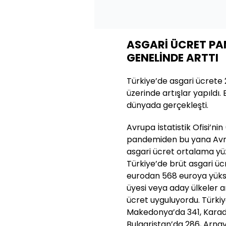
ASGARİ ÜCRET PA
GENELİNDE ARTTI
Türkiye’de asgari ücrete 
üzerinde artışlar yapıldı
dünyada gerçekleşti.
Avrupa İstatistik Ofisi’ni
pandemiden bu yana Avrup
asgari ücret ortalama yü
Türkiye’de brüt asgari ü
eurodan 568 euroya yüksel
üyesi veya aday ülkeler 
ücret uyguluyordu. Türkiy
Makedonya’da 341, Karada
Bulgaristan’da 286, Arnav