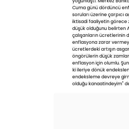
yoğunlaştı. Merkez Banka
Cuma günü dördüncü enfl
soruları üzerine çarpıcı a
iktisadi faaliyetin görec
düşük olduğunu belirten A
çalışanların ücretlerinin
enflasyona zarar vermey
ücretlerdeki artışın asgar
öngörülerin düşük zamları
enflasyon için olumlu. Şu
ki ileriye dönük endeksle
endeksleme devreye girm
olduğu kanaatindeyim" de