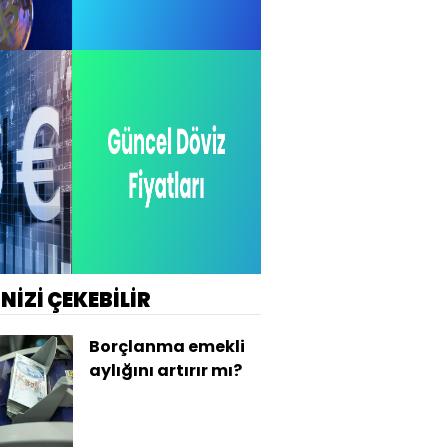
İNİZİ ÇEKEBİLİR
Borçlanma emekli
aylığını artırır mı?