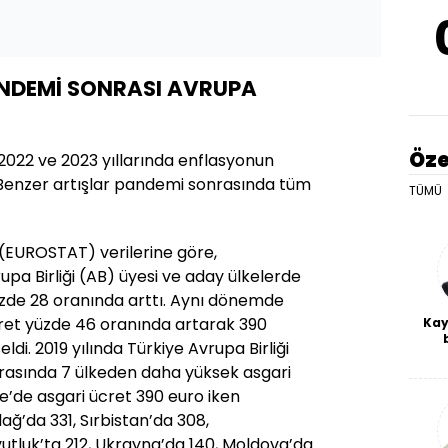
NDEMİ SONRASI AVRUPA
Öze
2022 ve 2023 yıllarında enflasyonun
. Benzer artışlar pandemi sonrasında tüm
TÜMÜ
n (EUROSTAT) verilerine göre,
a Birliği (AB) üyesi ve aday ülkelerde
zde 28 oranında arttı. Aynı dönemde
cret yüzde 46 oranında artarak 390
Kay
di. 2019 yılında Türkiye Avrupa Birliği
De
arasında 7 ülkeden daha yüksek asgari
haf
a
e’de asgari ücret 390 euro iken
bl
ğ’da 331, Sırbistan’da 308,
utluk’ta 212, Ukrayna’da 140, Moldova’da