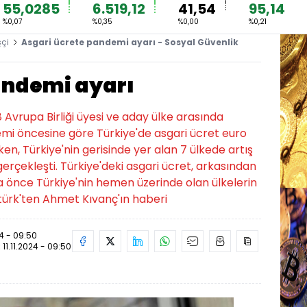
55,0285
6.519,12
41,54
95,14
%0,07
%0,35
%0,00
%0,21
şçi
Asgari ücrete pandemi ayarı - Sosyal Güvenlik
andemi ayarı
 Avrupa Birliği üyesi ve aday ülke arasında
emi öncesine göre Türkiye'de asgari ücret euro
n, Türkiye'nin gerisinde yer alan 7 ülkede artış
erçekleşti. Türkiye'deki asgari ücret, arkasından
a önce Türkiye'nin hemen üzerinde olan ülkelerin
rtürk'ten Ahmet Kıvanç'ın haberi
24 - 09:50
:
11.11.2024 - 09:50