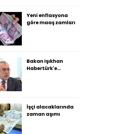
Yeni enflasyona
göre maaş zamları
Bakan Işıkhan
Habertürk'e
konuştu
İşçi alacaklarında
zaman aşımı