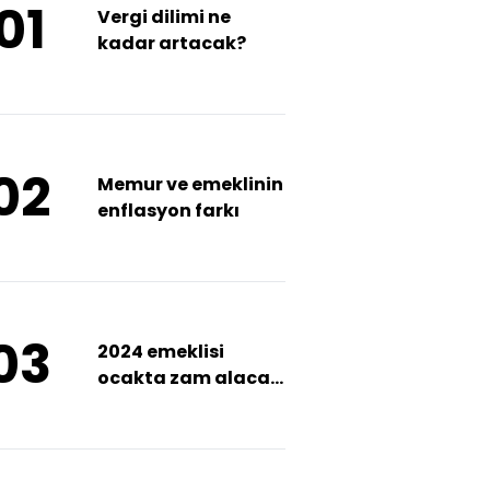
01
Vergi dilimi ne
kadar artacak?
02
Memur ve emeklinin
enflasyon farkı
03
2024 emeklisi
ocakta zam alacak
mı?