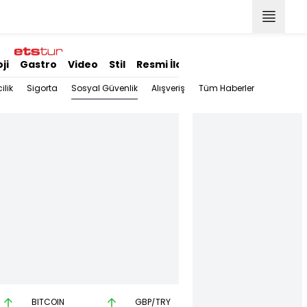
ji
Gastro
Video
Stil
Resmi İlanlar
Sosyal Güvenlik
ilik
Sigorta
Alışveriş
Tüm Haberler
BITCOIN
GBP/TRY
EUR/USD
B