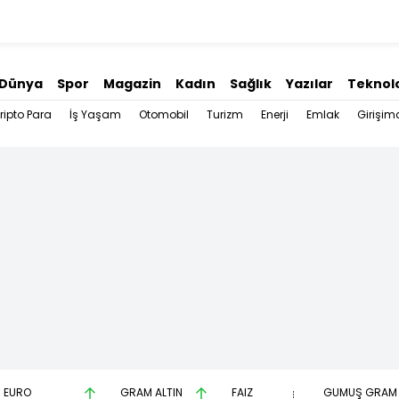
Dünya
Spor
Magazin
Kadın
Sağlık
Yazılar
Teknolo
ripto Para
İş Yaşam
Otomobil
Turizm
Enerji
Emlak
Girişimc
EURO
GRAM ALTIN
FAİZ
GÜMÜŞ GRAM