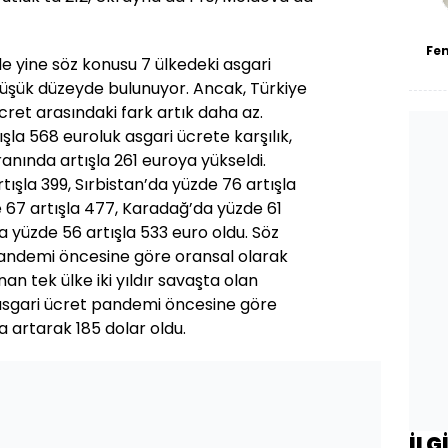
Fe
de yine söz konusu 7 ülkedeki asgari
üşük düzeyde bulunuyor. Ancak, Türkiye
ücret arasındaki fark artık daha az.
şla 568 euroluk asgari ücrete karşılık,
nında artışla 261 euroya yükseldi.
tışla 399, Sırbistan’da yüzde 76 artışla
 67 artışla 477, Karadağ’da yüzde 61
 yüzde 56 artışla 533 euro oldu. Söz
pandemi öncesine göre oransal olarak
an tek ülke iki yıldır savaşta olan
asgari ücret pandemi öncesine göre
 artarak 185 dolar oldu.
İLG