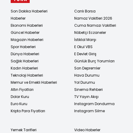
Son Dakika Haberleri
Canlı Borsa
Haberler
Namaz Vakitleri 2026
Ekonomi Haberleri
Cuma Namazı Vakitleri
Güncel Haberler
Nöbetçi Eczaneler
Magazin Haberleri
İstiklal Marşı
Spor Haberleri
E Okul VBS
Dünya Haberleri
E Devlet Giriş
Sağlık Haberleri
Günlük Burç Yorumları
Kadın Haberleri
Son Depremler
Teknoloji Haberleri
Hava Durumu
Memur ve Emekli Haberleri
Yol Durumu
Altın Fiyatları
Sinema Rehberi
Dolar Kuru
TV Yayın Akışı
Euro Kuru
Instagram Dondurma
Kripto Para Fiyatları
Instagram Silme
Yemek Tarifleri
Video Haberler