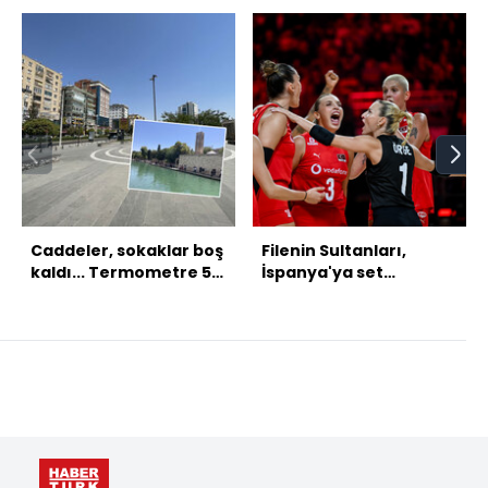
Caddeler, sokaklar boş
Filenin Sultanları,
kaldı... Termometre 55
İspanya'ya set
dereceyi gördü!
vermedi!