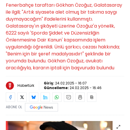
Fenerbahçe taraftarı Gökhan Özoğuz, Galatasaray
ile ilgili; "Artık siyasete alet olmuş bir takıma saygı
duymayacağım" ifadelerini kullanmıştı.
Galatasaray'ın şikâyeti üzerine Özoğuz'a yönelik,
6222 sayılı 'Sporda Şiddet ve Düzensizliğin
Önlenmesine Dair Kanun' kapsamında işlem
uygulandığı öğrenildi. Ünlü şarkıcı, cezası hakkında;
"Benim için bir şeref madalyasıdır!" şeklinde bir
yorumda bulundu. Gökhan Özoğuz, avukatı
aracılığıyla, kararın iptali için başvuruda bulundu
Giriş:
24.02.2025 - 16:07
Habertürk
Güncelleme:
24.02.2025 - 16:46
ABONE OL