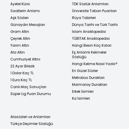
Ayetel Kürsi
TDK Sözlük Anlamları
Saatlerin Anlamı
Üniversite Taban Puanları
Aşk Sözleri
Rüya Tabirleri
Günaydın Mesajları
Dünya Tarihi ve Türk Tarihi
Gram Altın
İslam Ansiklopedisi
Çeyrek Altın
TÜBİTAK Ansiklopedisi
Yarım Altın
Hangi Besin Kaç Kalori
Ata Altın
Eş Anlamlı Kelimeler
Sözlüğü
Cumhuriyet Altını
Hangi Kelime Nasıl Yazılır?
22 Ayar Bilezik
En Güzel Sözler
1 Dolar Kaç TL
Metrobüs Durakları
1 Euro Kaç TL
Marmaray Durakları
Canlı Maç Sonuçları
Erkek İsimleri
Süper Lig Puan Durumu
Kız İsimleri
Atasözleri ve Anlamları
Türkçe Deyimler Sözlüğü