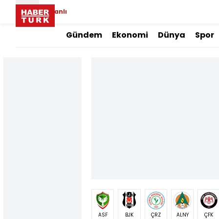
Canlı
Gündem
Ekonomi
Dünya
Spor
ASF
BJK
ÇRZ
ALNY
ÇFK