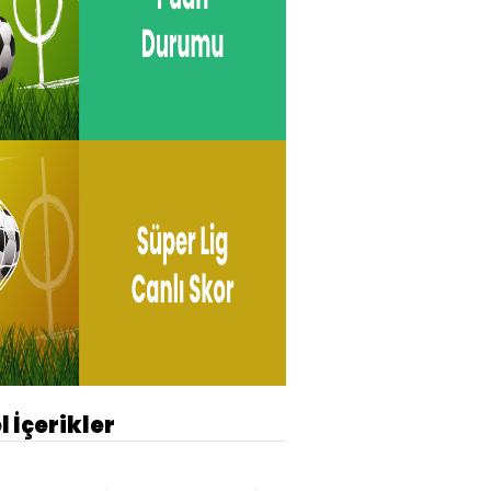
l İçerikler