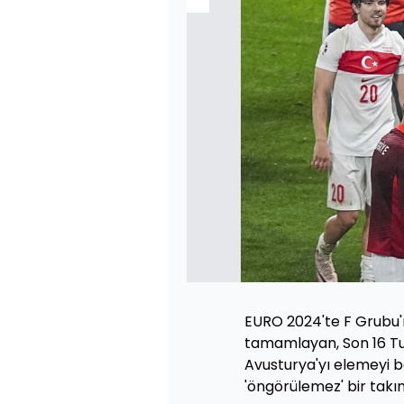
EURO 2024'te F Grubu'n
tamamlayan, Son 16 Tur
Avusturya'yı elemeyi b
'öngörülemez' bir takı