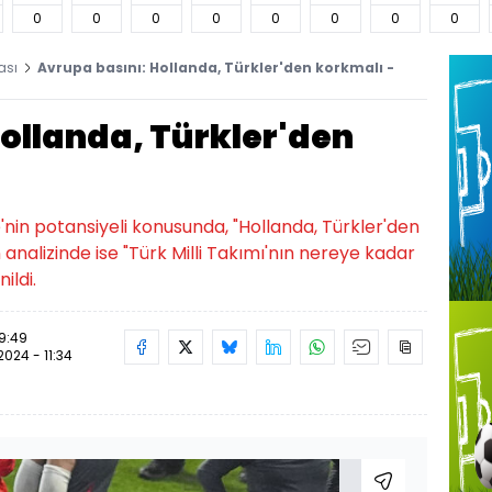
0
0
0
0
0
0
0
0
ası
Avrupa basını: Hollanda, Türkler'den korkmalı -
ollanda, Türkler'den
'nin potansiyeli konusunda, "Hollanda, Türkler'den
n analizinde ise "Türk Milli Takımı'nın nereye kadar
ildi.
9:49
2024 - 11:34