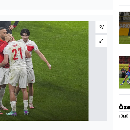
Öze
TÜMÜ