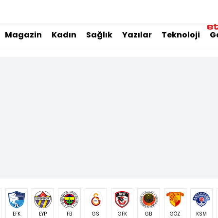
Magazin
Kadın
Sağlık
Yazılar
Teknoloji
G
EFK
EYP
FB
GS
GFK
GB
GÖZ
KSM