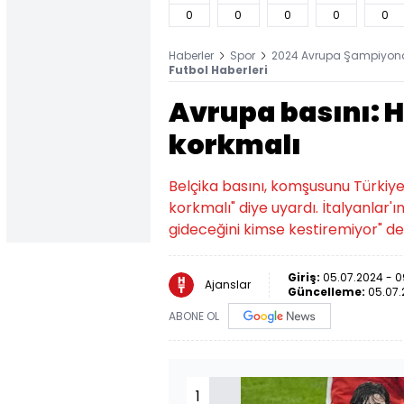
0
0
0
0
0
Haberler
Spor
2024 Avrupa Şampiyon
Futbol Haberleri
Avrupa basını: H
korkmalı
Belçika basını, komşusunu Türkiye
korkmalı" diye uyardı. İtalyanlar'ı
gideceğini kimse kestiremiyor" den
Giriş:
05.07.2024 - 0
Ajanslar
Güncelleme:
05.07.
ABONE OL
1