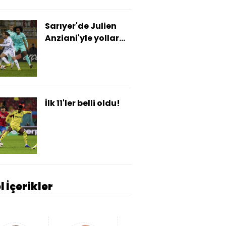
Sarıyer'de Julien
Anziani'yle yollar
ayrıldı!
İlk 11'ler belli oldu!
l İçerikler