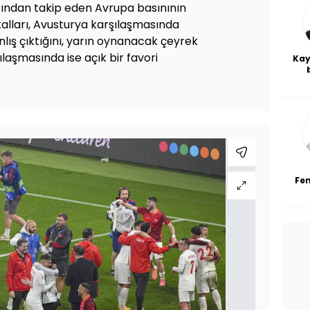
akından takip eden Avrupa basınının
alları, Avusturya karşılaşmasında
nlış çıktığını, yarın oynanacak çeyrek
ılaşmasında ise açık bir favori
Kay
De
haf
a
bl
Fe