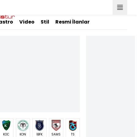
astro
Video
Stil
Resmi İlanlar
KOC
KON
İBFK
SAMS
TS